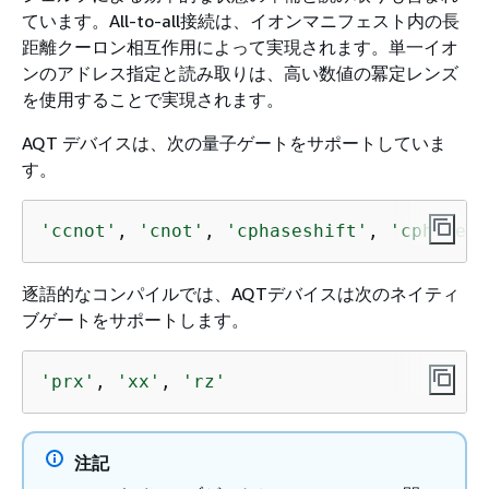
ています。All-to-all接続は、イオンマニフェスト内の長
距離クーロン相互作用によって実現されます。単一イオ
ンのアドレス指定と読み取りは、高い数値の冪定レンズ
を使用することで実現されます。
AQT デバイスは、次の量子ゲートをサポートしていま
す。
'ccnot'
, 
'cnot'
, 
'cphaseshift'
, 
'cphasesh
逐語的なコンパイルでは、AQTデバイスは次のネイティ
ブゲートをサポートします。
'prx'
, 
'xx'
, 
'rz'
注記