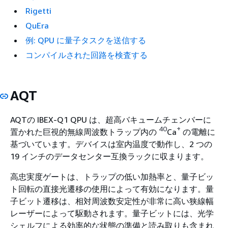
Rigetti
QuEra
例: QPU に量子タスクを送信する
コンパイルされた回路を検査する
AQT
AQTの IBEX-Q1 QPU は、超高バキュームチェンバーに
40
+
置かれた巨視的無線周波数トラップ内の
Ca
の電離に
基づいています。デバイスは室内温度で動作し、2 つの
19 インチのデータセンター互換ラックに収まります。
高忠実度ゲートは、トラップの低い加熱率と、量子ビッ
ト回転の直接光遷移の使用によって有効になります。量
子ビット遷移は、相対周波数安定性が非常に高い狭線幅
レーザーによって駆動されます。量子ビットには、光学
シェルフによる効率的な状態の準備と読み取りも含まれ