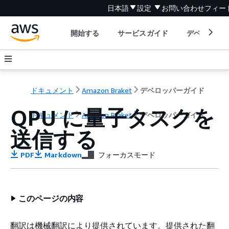
日本語
設定
お問い合わせ
フィー
開始する
サービスガイド
デベロッパ
ドキュメント
Amazon Braket
デベロッパーガイド
QPU に量子タスクを
ドキュメント
Amazon Braket
デベロッパーガイド
送信する
PDF
Markdown
フォーカスモード
このページの内容
翻訳は機械翻訳により提供されています。提供された翻