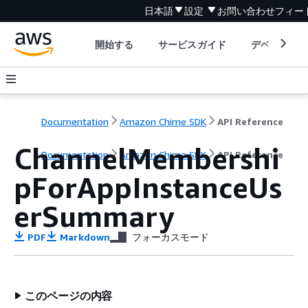
日本語
設定
お問い合わせ
フィー
開始する
サービスガイド
デベロッパ
Documentation
Amazon Chime SDK
API Reference
ChannelMembershi
Documentation
Amazon Chime SDK
API Reference
pForAppInstanceUs
erSummary
PDF
Markdown
フォーカスモード
このページの内容