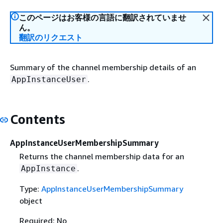
このページはお客様の言語に翻訳されていませ
ん。
翻訳のリクエスト
Summary of the channel membership details of an
.
AppInstanceUser
Contents
AppInstanceUserMembershipSummary
Returns the channel membership data for an
.
AppInstance
Type:
AppInstanceUserMembershipSummary
object
Required: No