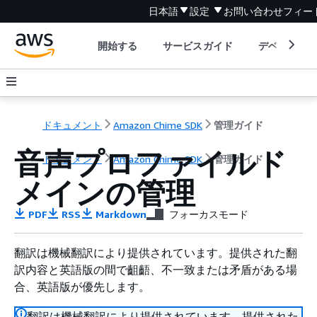
日本語
設定
お問い合わせ
フィー
開始する
サービスガイド
デベロッパ
ドキュメント
Amazon Chime SDK
管理ガイド
音声プロファイルド
ドキュメント
Amazon Chime SDK
管理ガイド
メインの管理
PDF
RSS
Markdown
フォーカスモード
翻訳は機械翻訳により提供されています。提供された翻
訳内容と英語版の間で齟齬、不一致または矛盾がある場
合、英語版が優先します。
翻訳は機械翻訳により提供されています。提供された