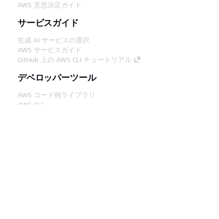
AWS 意思決定ガイド
サービスガイド
生成 AI サービスの選択
AWS サービスガイド
GitHub 上の AWS CLI チュートリアル
デベロッパーツール
AWS コード例ライブラリ
AWS CLI
AWS Builder Center
AWS デベロッパーツールブログ
役立つリンク
AWS ドキュメント MCP サーバーをダウンロー
ド
AWS コンソールにサインイン
AWS re:Post
プライバシー
サイト規約
Cookie の設定