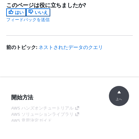
SQL 関
AWS Clean Rooms は、配
2023
このページは役に立ちましたか?
数 - 更
列、SUPER、VARBYTE の
年
はい
いいえ
新
SQL 関数をサポートするよ
10
フィードバックを送信
うになりました。ACOS、
月 6
ASIN、ATAN、ATAN2、
日
COT、DEXP、PI、POW、
RADIANS、SIN の算術関数
前のトピック:
ネストされたデータのクエリ
がサポートされるようにな
りました。
CAN_JSON_PARSE、
JSON_PARSE、および
JSON_SERIALIZE の JSON
関数がサポートされるよう
開始方法
になりました。
上へ
AWS ハンズオンチュートリアル
ネスト
AWS Clean Rooms がネス
2023
AWS ソリューションライブラリ
された
トされたデータ型をサポー
年 8
AWS 意思決定ガイド
データ
トするようになりました。
月
サービスガイド
型のサ
30