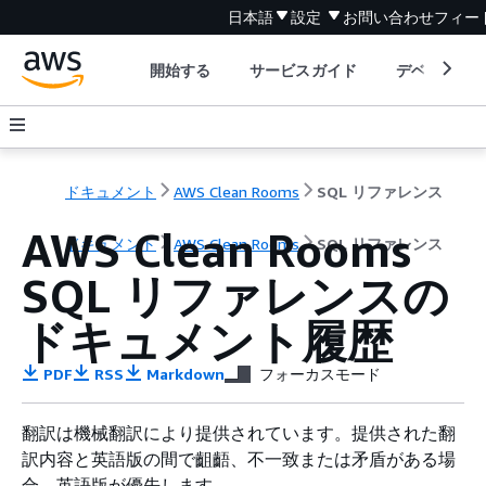
日本語
設定
お問い合わせ
フィー
開始する
サービスガイド
デベロッパ
ドキュメント
AWS Clean Rooms
SQL リファレンス
AWS Clean Rooms
ドキュメント
AWS Clean Rooms
SQL リファレンス
SQL リファレンスの
ドキュメント履歴
PDF
RSS
Markdown
フォーカスモード
翻訳は機械翻訳により提供されています。提供された翻
訳内容と英語版の間で齟齬、不一致または矛盾がある場
合、英語版が優先します。