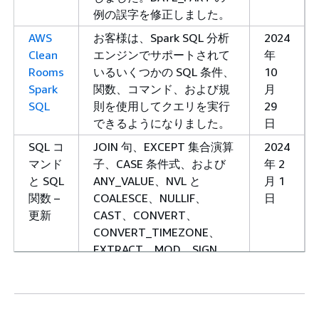
例の誤字を修正しました。
AWS
お客様は、Spark SQL 分析
2024
Clean
エンジンでサポートされて
年
Rooms
いるいくつかの SQL 条件、
10
Spark
関数、コマンド、および規
月
SQL
則を使用してクエリを実行
29
できるようになりました。
日
SQL コ
JOIN 句、EXCEPT 集合演算
2024
マンド
子、CASE 条件式、および
年 2
と SQL
ANY_VALUE、NVL と
月 1
関数 –
COALESCE、NULLIF、
日
更新
CAST、CONVERT、
CONVERT_TIMEZONE、
EXTRACT、MOD、SIGN、
CONCAT、FIRST_VALUE、
および LAST_VALUE の各関
数の例が追加されました。