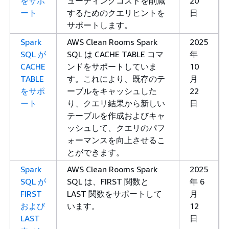
をサポ
ューティングコストを削減
20
ート
するためのクエリヒントを
日
サポートします。
Spark
AWS Clean Rooms Spark
2025
SQL が
SQL は CACHE TABLE コマ
年
CACHE
ンドをサポートしていま
10
TABLE
す。これにより、既存のテ
月
をサポ
ーブルをキャッシュした
22
ート
り、クエリ結果から新しい
日
テーブルを作成およびキャ
ッシュして、クエリのパフ
ォーマンスを向上させるこ
とができます。
Spark
AWS Clean Rooms Spark
2025
SQL が
SQL は、FIRST 関数と
年 6
FIRST
LAST 関数をサポートして
月
および
います。
12
LAST
日