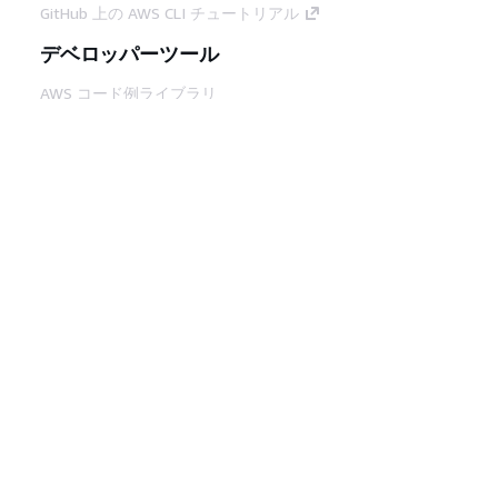
GitHub 上の AWS CLI チュートリアル
デベロッパーツール
AWS コード例ライブラリ
AWS CLI
AWS Builder Center
AWS デベロッパーツールブログ
役立つリンク
AWS ドキュメント MCP サーバーをダウンロー
ド
AWS コンソールにサインイン
AWS re:Post
プライバシー
サイト規約
Cookie の設定
© 2026, Amazon Web Services, Inc. or its
affiliates.All rights reserved.
日本語