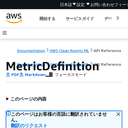
日本語
設定
お問い合わせ
フィー
開始する
サービスガイド
デベロッパ
Documentation
AWS Clean Rooms ML
API Reference
MetricDefinition
Documentation
AWS Clean Rooms ML
API Reference
PDF
Markdown
フォーカスモード
このページの内容
このページはお客様の言語に翻訳されていませ
ん。
翻訳のリクエスト