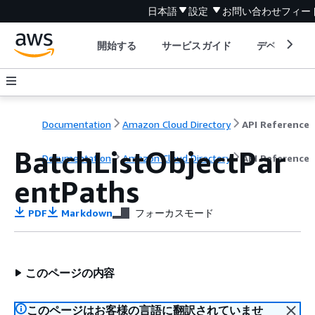
日本語
設定
お問い合わせ
フィー
開始する
サービスガイド
デベロッパ
Documentation
Amazon Cloud Directory
API Reference
BatchListObjectPar
Documentation
Amazon Cloud Directory
API Reference
entPaths
PDF
Markdown
フォーカスモード
このページの内容
このページはお客様の言語に翻訳されていませ