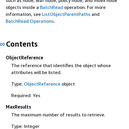
such as node, leaf node, policy node, and index node
objects inside a
BatchRead
operation. For more
information, see
ListObjectParentPaths
and
BatchRead:Operations
.
Contents
ObjectReference
The reference that identifies the object whose
attributes will be listed.
Type:
ObjectReference
object
Required: Yes
MaxResults
The maximum number of results to retrieve.
Type: Integer