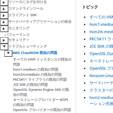
リソースにタグを付ける
トピック
コマンドラインツール
クライアント SDK
すべての H
サードパーティアプリケーションの統合
hsm1.med
モニタリング
hsm2m.me
パフォーマンス
PKCS#11
セキュリティ
JCE SDK 
トラブルシューティング
AWS CloudHSM 既知の問題
OpenSSL D
すべての HSM インスタンスの既知の
キーストレー
問題
OpenSSL
hsm1.medium の既知の問題
hsm2m.medium の既知の問題
Amazon L
PKCS#11 ライブラリの既知の問題
サードパー
JCE SDK の既知の問題
OpenSSL Dynamic Engine SDK の既
クラスター
知の問題
hsm2.med
キーストレージプロバイダー (KSP)
ーション失
の既知の問題
OpenSSL プロバイダーの既知の問題