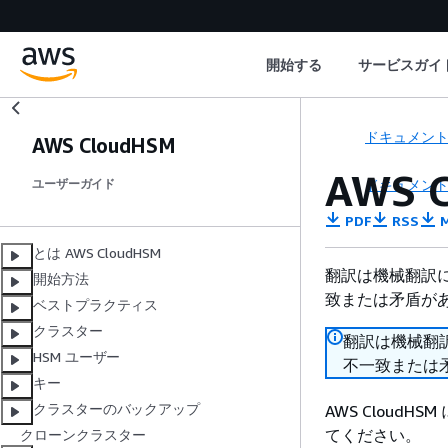
開始する
サービスガイ
ドキュメン
AWS CloudHSM
AWS 
ドキュメン
ユーザーガイド
PDF
RSS
M
とは AWS CloudHSM
翻訳は機械翻訳
開始方法
致または矛盾が
ベストプラクティス
クラスター
翻訳は機械翻
HSM ユーザー
不一致または
キー
クラスターのバックアップ
AWS Clou
てください。
クローンクラスター