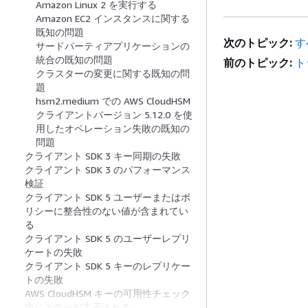
Amazon Linux 2 を実行する
Amazon EC2 インスタンスに関する
既知の問題
次のトピック:
す
サードパーティアプリケーションの
統合の既知の問題
前のトピック:
ト
クラスターの変更に関する既知の問
題
hsm2.medium での AWS CloudHSM
クライアントバージョン 5.12.0 を使
用したオペレーション失敗の既知の
問題
クライアント SDK 3 キー同期の失敗
クライアント SDK 3 のパフォーマンス
検証
クライアント SDK 5 ユーザーまたはポ
リシーに整合性のない値が含まれてい
る
クライアント SDK 5 のユーザーレプリ
ケートの失敗
クライアント SDK 5 キーのレプリケー
トの失敗
AWS CloudHSM キーの可用性チェック
中にエラーが表示される