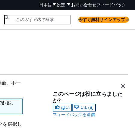
日本語
設定
お問い合わせ
フィードバック
今すぐ無料サインアップ »
齟齬、不一
このページは役に立ちました
か?
で齟齬、
はい
いいえ
フィードバックを送信
ックを選択し