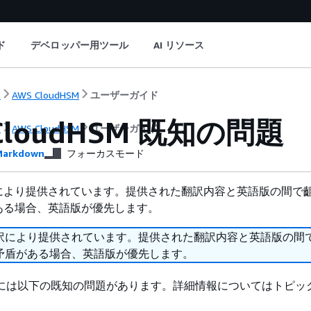
ド
デベロッパー用ツール
AI リソース
ト
AWS CloudHSM
ユーザーガイド
CloudHSM 既知の問題
ト
AWS CloudHSM
ユーザーガイド
arkdown
フォーカスモード
により提供されています。提供された翻訳内容と英語版の間で
ある場合、英語版が優先します。
訳により提供されています。提供された翻訳内容と英語版の間
矛盾がある場合、英語版が優先します。
dHSM には以下の既知の問題があります。詳細情報についてはトピ