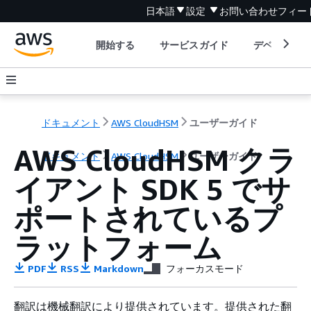
日本語
設定
お問い合わせ
フィー
開始する
サービスガイド
デベロッパ
ドキュメント
AWS CloudHSM
ユーザーガイド
AWS CloudHSM クラ
ドキュメント
AWS CloudHSM
ユーザーガイド
イアント SDK 5 でサ
ポートされているプ
ラットフォーム
PDF
RSS
Markdown
フォーカスモード
翻訳は機械翻訳により提供されています。提供された翻