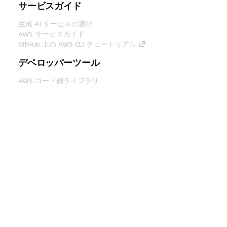
サービスガイド
生成 AI サービスの選択
AWS サービスガイド
GitHub 上の AWS CLI チュートリアル
デベロッパーツール
AWS コード例ライブラリ
AWS CLI
AWS Builder Center
AWS デベロッパーツールブログ
役立つリンク
AWS ドキュメント MCP サーバーをダウンロー
ド
AWS コンソールにサインイン
AWS re:Post
プライバシー
サイト規約
Cookie の設定
© 2026, Amazon Web Services, Inc. or its
affiliates.All rights reserved.