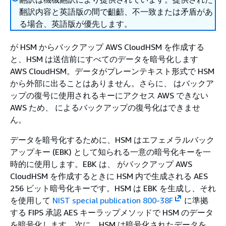
翻訳内容と英語版の間で齟齬、不一致または矛盾があ
る場合、英語版が優先します。
が HSM からバックアップ AWS CloudHSM を作成する
と、HSM は送信前にすべてのデータを暗号化します
AWS CloudHSM。データがプレーンテキスト形式で HSM
から外部に出ることはありません。さらに、 はバックア
ップの復号に使用されるキーにアクセス AWS できない
AWS ため、 によるバックアップの復号化はできませ
ん。
データを暗号化するために、HSM はエフェメラルバック
アップキー (EBK) として知られる一意の暗号化キーを一
時的に使用します。EBK は、 がバックアップ AWS
CloudHSM を作成するときに HSM 内で生成される AES
256 ビット暗号化キーです。HSM は EBK を生成し、それ
を使用して
NIST special publication 800-38F
に準拠
する FIPS 承認 AES キーラップメソッドで HSM のデータ
を暗号化します。次に、HSM は暗号化されたデータを