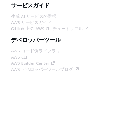
サービスガイド
生成 AI サービスの選択
AWS サービスガイド
GitHub 上の AWS CLI チュートリアル
デベロッパーツール
AWS コード例ライブラリ
AWS CLI
AWS Builder Center
AWS デベロッパーツールブログ
役立つリンク
AWS ドキュメント MCP サーバーをダウンロー
ド
AWS コンソールにサインイン
AWS re:Post
プライバシー
サイト規約
Cookie の設定
© 2026, Amazon Web Services, Inc. or its