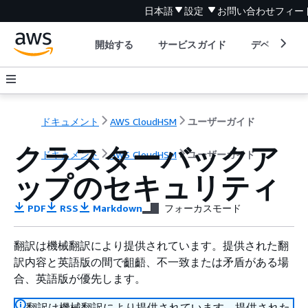
日本語
設定
お問い合わせ
フィー
開始する
サービスガイド
デベロッパ
ドキュメント
AWS CloudHSM
ユーザーガイド
クラスターバックア
ドキュメント
AWS CloudHSM
ユーザーガイド
ップのセキュリティ
PDF
RSS
Markdown
フォーカスモード
翻訳は機械翻訳により提供されています。提供された翻
訳内容と英語版の間で齟齬、不一致または矛盾がある場
合、英語版が優先します。
翻訳は機械翻訳により提供されています。提供された