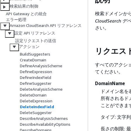
検索結果の制御
検索ドメインか
API Gateway との統合
エラー処理
CloudSearc
Amazon CloudSearch API リファレンス
さい。
設定 API リファレンス
設定リクエストの送信
アクション
リクエス
BuildSuggesters
CreateDomain
すべてのアクシ
DefineAnalysisScheme
てください。
DefineExpression
DefineIndexField
DomainName
DefineSuggester
DeleteAnalysisScheme
ドメイン名を
DeleteDomain
所有されるド
DeleteExpression
ことができます。a
DeleteIndexField
DeleteSuggester
タイプ: 文字列
DescribeAnalysisSchemes
DescribeAvailabilityOptions
長さの制限: 最
DescribeDomains