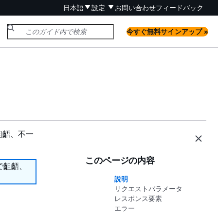
日本語
設定
お問い合わせ
フィードバック
今すぐ無料サインアップ »
齟齬、不一
このページの内容
で齟齬、
説明
リクエストパラメータ
レスポンス要素
エラー