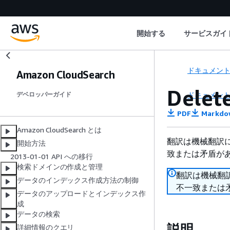
開始する
サービスガイ
ドキュメン
Amazon CloudSearch
Delet
ドキュメン
デベロッパーガイド
PDF
Markdo
Amazon CloudSearch とは
翻訳は機械翻訳
開始方法
致または矛盾が
2013-01-01 API への移行
検索ドメインの作成と管理
翻訳は機械翻
データのインデックス作成方法の制御
不一致または
データのアップロードとインデックス作
成
データの検索
説明
詳細情報のクエリ