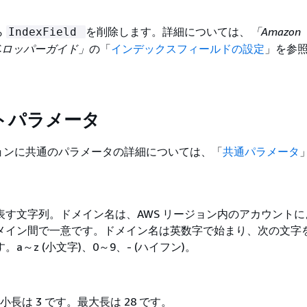
ら
を削除します。詳細については、
「Amazon
IndexField
h デベロッパーガイド」
の「
インデックスフィールドの設定
」を参
トパラメータ
ョンに共通のパラメータの詳細については、「
共通パラメータ
表す文字列。ドメイン名は、AWS リージョン内のアカウントに
メイン間で一意です。ドメイン名は英数字で始まり、次の文字
​～​z (小文字)、0​～​9、- (ハイフン)。
小長は 3 です。最大長は 28 です。