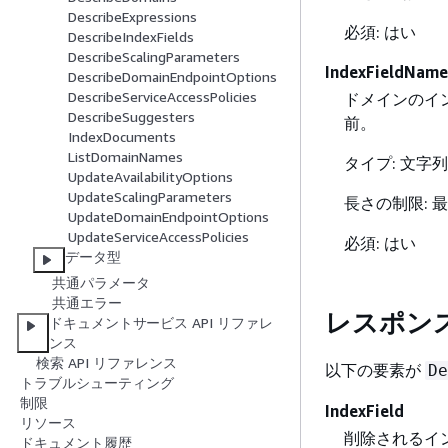
DescribeExpressions
必須: はい
DescribeIndexFields
DescribeScalingParameters
IndexFieldName
DescribeDomainEndpointOptions
DescribeServiceAccessPolicies
ドメインのイ
DescribeSuggesters
前。
IndexDocuments
ListDomainNames
タイプ: 文字列
UpdateAvailabilityOptions
UpdateScalingParameters
長さの制限: 最
UpdateDomainEndpointOptions
UpdateServiceAccessPolicies
必須: はい
データ型
共通パラメータ
共通エラー
レスポン
ドキュメントサービス API リファレ
ンス
検索 API リファレンス
以下の要素が
De
トラブルシューティング
制限
IndexField
リソース
削除されるイ
ドキュメント履歴