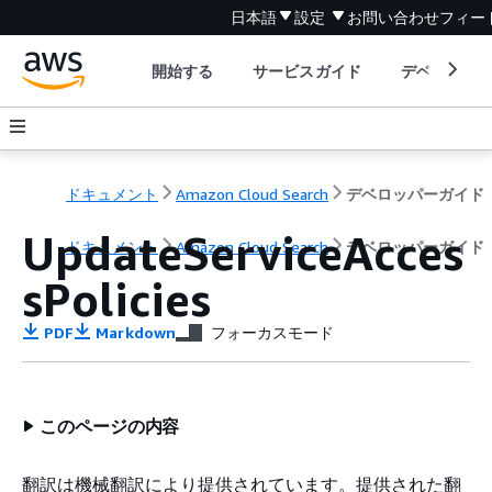
日本語
設定
お問い合わせ
フィー
開始する
サービスガイド
デベロッパ
ドキュメント
Amazon Cloud Search
デベロッパーガイド
UpdateServiceAcces
ドキュメント
Amazon Cloud Search
デベロッパーガイド
sPolicies
PDF
Markdown
フォーカスモード
このページの内容
翻訳は機械翻訳により提供されています。提供された翻