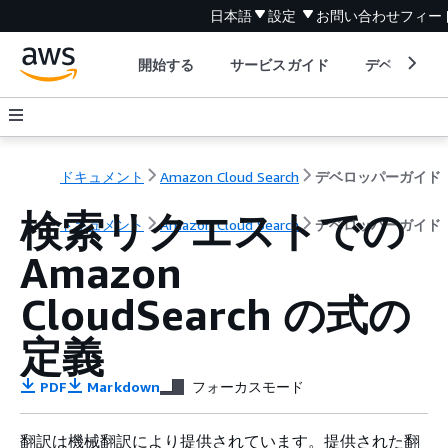
日本語
設定
お問い合わせ
フィー
開始する
サービスガイド
デベロッパ
ドキュメント
Amazon Cloud Search
デベロッパーガイド
検索リクエストでの
ドキュメント
Amazon Cloud Search
デベロッパーガイド
Amazon
CloudSearch の式の
定義
PDF
Markdown
フォーカスモード
翻訳は機械翻訳により提供されています。提供された翻