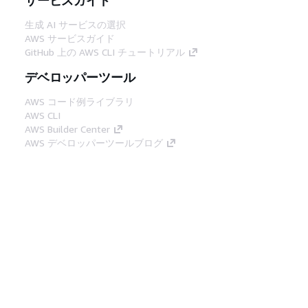
生成 AI サービスの選択
AWS サービスガイド
GitHub 上の AWS CLI チュートリアル
デベロッパーツール
AWS コード例ライブラリ
AWS CLI
AWS Builder Center
AWS デベロッパーツールブログ
役立つリンク
AWS ドキュメント MCP サーバーをダウンロー
ド
AWS コンソールにサインイン
AWS re:Post
プライバシー
サイト規約
Cookie の設定
© 2026, Amazon Web Services, Inc. or its
affiliates.All rights reserved.