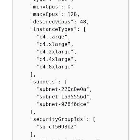
    "minvCpus": 0,

    "maxvCpus": 128,

    "desiredvCpus": 48,

    "instanceTypes": [

      "c4.large",

      "c4.xlarge",

      "c4.2xlarge",

      "c4.4xlarge",

      "c4.8xlarge"

    ],

    "subnets": [

      "subnet-220c0e0a",

      "subnet-1a95556d",

      "subnet-978f6dce"

    ],

    "securityGroupIds": [

      "sg-cf5093b2"

    ],
