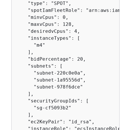
    "type": "SPOT",

    "spotIamFleetRole": "arn:aws:iam::0
    "minvCpus": 0,

    "maxvCpus": 128,

    "desiredvCpus": 4,

    "instanceTypes": [

      "m4"

    ],

    "bidPercentage": 20,

    "subnets": [

      "subnet-220c0e0a",

      "subnet-1a95556d",

      "subnet-978f6dce"

    ],

    "securityGroupIds": [

      "sg-cf5093b2"

    ],

    "ec2KeyPair": "id_rsa",

    "instanceRole": "ecsInstanceRole",
