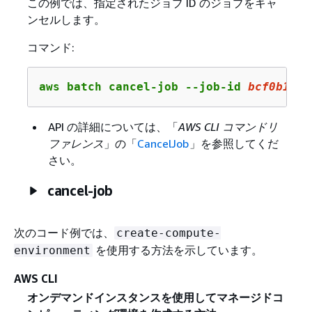
この例では、指定されたジョブ ID のジョブをキャ
ンセルします。
コマンド:
aws batch cancel-job --job-id 
bcf0b186
-
API の詳細については、「
AWS CLI コマンドリ
ファレンス
」の「
CancelJob
」を参照してくだ
さい。
cancel-job
次のコード例では、
create-compute-
を使用する方法を示しています。
environment
AWS CLI
オンデマンドインスタンスを使用してマネージドコ