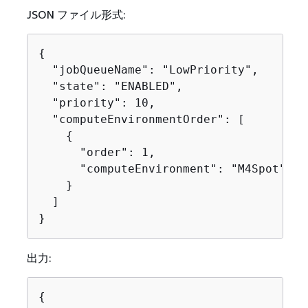
JSON ファイル形式:
{
  "jobQueueName": "LowPriority",

  "state": "ENABLED",

  "priority": 10,

  "computeEnvironmentOrder": [

{
      "order": 1,

      "computeEnvironment": "M4Spot"

    }

  ]

}
出力:
{