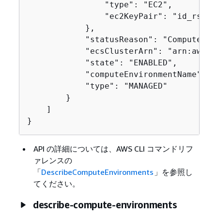
                "type": "EC2",

                "ec2KeyPair": "id_rsa"

            },

            "statusReason": "ComputeEnv
            "ecsClusterArn": "arn:aws:e
            "state": "ENABLED",

            "computeEnvironmentName": "
            "type": "MANAGED"

        }

    ]

}
API の詳細については、AWS CLI コマンドリフ
ァレンスの
「
DescribeComputeEnvironments
」を参照し
てください。
describe-compute-environments