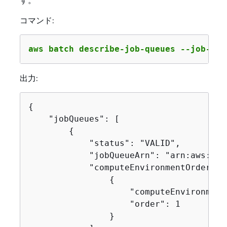
コマンド:
aws batch describe-job-queues --job-que
出力:
{
    "jobQueues": [

{
            "status": "VALID",

            "jobQueueArn": "arn:aws:bat
            "computeEnvironmentOrder": [
{
                    "computeEnvironment
                    "order": 1

                }
