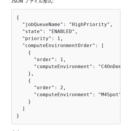
JSON ファイル形式:
{
  "jobQueueName": "HighPriority",

  "state": "ENABLED",

  "priority": 1,

  "computeEnvironmentOrder": [

{
      "order": 1,

      "computeEnvironment": "C4OnDemand"
    },

{
      "order": 2,

      "computeEnvironment": "M4Spot"

    }

  ]

}