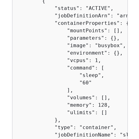
{
            "status": "ACTIVE",

            "jobDefinitionArn": "arn:aw
            "containerProperties": 
{
                "mountPoints": [],

                "parameters": 
{
},

                "image": "busybox",

                "environment": 
{
},

                "vcpus": 1,

                "command": [

                    "sleep",

                    "60"

                ],

                "volumes": [],

                "memory": 128,

                "ulimits": []

            },

            "type": "container",

            "jobDefinitionName": "sleep6