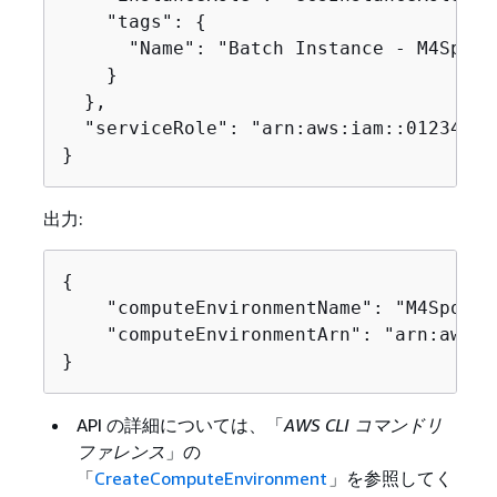
    "tags": 
{
      "Name": "Batch Instance - M4Spot"

    }

  },

  "serviceRole": "arn:aws:iam::01234567
}
出力:
{
    "computeEnvironmentName": "M4Spot",

    "computeEnvironmentArn": "arn:aws:b
}
API の詳細については、「
AWS CLI コマンドリ
ファレンス
」の
「
CreateComputeEnvironment
」を参照してく