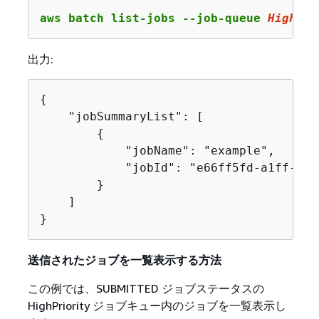
aws batch list-jobs --job-queue 
HighPri
出力:
{
    "jobSummaryList": [

{
            "jobName": "example",

            "jobId": "e66ff5fd-a1ff-464
        }

    ]

}
送信されたジョブを一覧表示する方法
この例では、SUBMITTED ジョブステータスの
HighPriority ジョブキュー内のジョブを一覧表示し