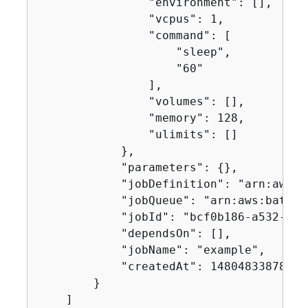
                "environment": [],

                "vcpus": 1,

                "command": [

                    "sleep",

                    "60"

                ],

                "volumes": [],

                "memory": 128,

                "ulimits": []

            },

            "parameters": 
{
},

            "jobDefinition": "arn:aws:b
            "jobQueue": "arn:aws:batch:
            "jobId": "bcf0b186-a532-412
            "dependsOn": [],

            "jobName": "example",

            "createdAt": 1480483387803

        }

    ]
