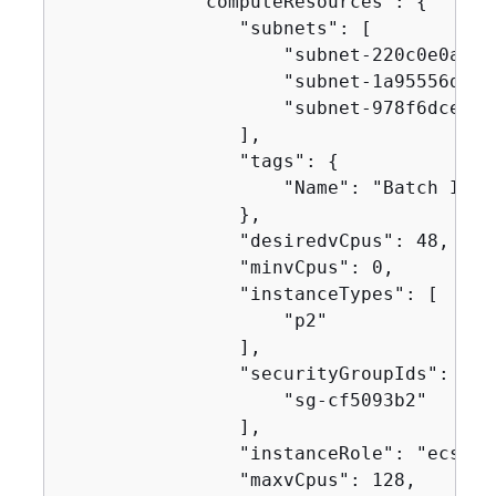
            "computeResources": 
{
                "subnets": [

                    "subnet-220c0e0a",

                    "subnet-1a95556d",

                    "subnet-978f6dce"

                ],

                "tags": 
{
                    "Name": "Batch Inst
                },

                "desiredvCpus": 48,

                "minvCpus": 0,

                "instanceTypes": [

                    "p2"

                ],

                "securityGroupIds": [

                    "sg-cf5093b2"

                ],

                "instanceRole": "ecsInst
                "maxvCpus": 128,
