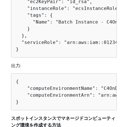
    "ec2KeyPair": "id_rsa",

    "instanceRole": "ecsInstanceRole",

    "tags": 
{
      "Name": "Batch Instance - C4OnDema
    }

  },

  "serviceRole": "arn:aws:iam::01234567
}
出力:
{
    "computeEnvironmentName": "C4OnDeman
    "computeEnvironmentArn": "arn:aws:b
}
スポットインスタンスでマネージドコンピューティ
ング環境を作成する方法