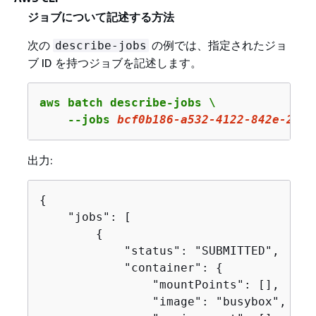
ジョブについて記述する方法
次の
の例では、指定されたジョ
describe-jobs
ブ ID を持つジョブを記述します。
aws batch describe-jobs \

    --jobs 
bcf0b186
-a
532
-
4122
-
842
e-
2
cca
出力:
{
    "jobs": [

{
            "status": "SUBMITTED",

            "container": 
{
                "mountPoints": [],

                "image": "busybox",
