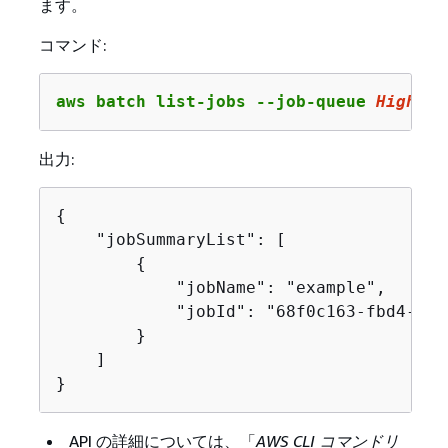
ます。
コマンド:
aws batch list-jobs --job-queue 
HighPri
出力:
{
    "jobSummaryList": [

{
            "jobName": "example",

            "jobId": "68f0c163-fbd4-44e
        }

    ]

}
API の詳細については、「
AWS CLI コマンドリ