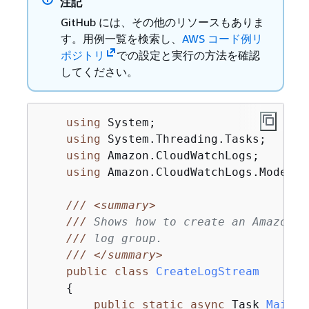
注記
GitHub には、その他のリソースもありま
す。用例一覧を検索し、
AWS コード例リ
ポジトリ
での設定と実行の方法を確認
してください。
using
 System;

using
 System.Threading.Tasks;

using
 Amazon.CloudWatchLogs;

using
 Amazon.CloudWatchLogs.Model;

///
<summary>
///
 Shows how to create an Amazon C
///
 log group.
///
</summary>
public
class
CreateLogStream
{
public
static
async
 Task 
Main
(
)