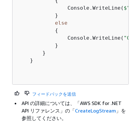
{
                Console.WriteLine(
$"
{
lo
            }

else
{
                Console.WriteLine(
"Coul
            }

        }

    }

フィードバックを送信
API の詳細については、「AWS SDK for .NET
API リファレンス
」の「
CreateLogStream
」を
参照してください。