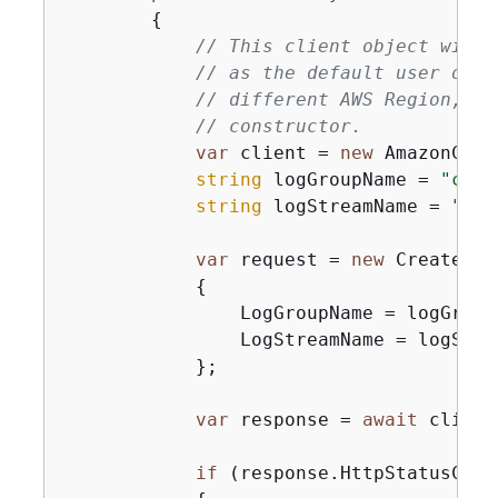
{
// This client object will 
// as the default user on t
// different AWS Region, pa
// constructor.
var
 client = 
new
 AmazonClou
string
 logGroupName = 
"clou
string
 logStreamName = 
"clo
var
 request = 
new
 CreateLog
{
                LogGroupName = logGroupN
                LogStreamName = logStrea
            };

var
 response = 
await
 client
if
 (response.HttpStatusCode