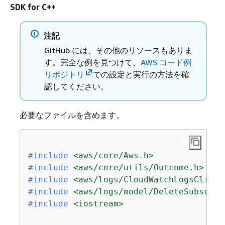
SDK for C++
注記
GitHub には、その他のリソースもありま
す。完全な例を見つけて、
AWS コード例
リポジトリ
での設定と実行の方法を確
認してください。
必要なファイルを含めます。
#
include
<aws/core/Aws.h>
#
include
<aws/core/utils/Outcome.h>
#
include
<aws/logs/CloudWatchLogsClient
#
include
<aws/logs/model/DeleteSubscrip
#
include
<iostream>