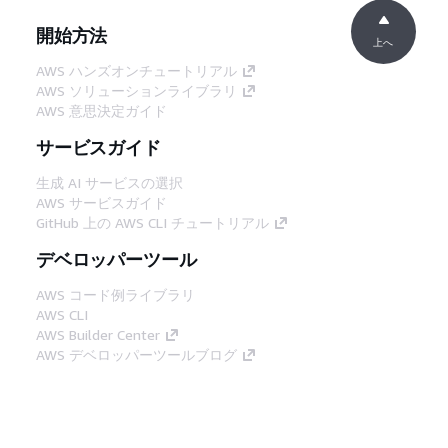
開始方法
上へ
AWS ハンズオンチュートリアル
AWS ソリューションライブラリ
AWS 意思決定ガイド
サービスガイド
生成 AI サービスの選択
AWS サービスガイド
GitHub 上の AWS CLI チュートリアル
デベロッパーツール
AWS コード例ライブラリ
AWS CLI
AWS Builder Center
AWS デベロッパーツールブログ
役立つリンク
AWS ドキュメント MCP サーバーをダウンロー
ド