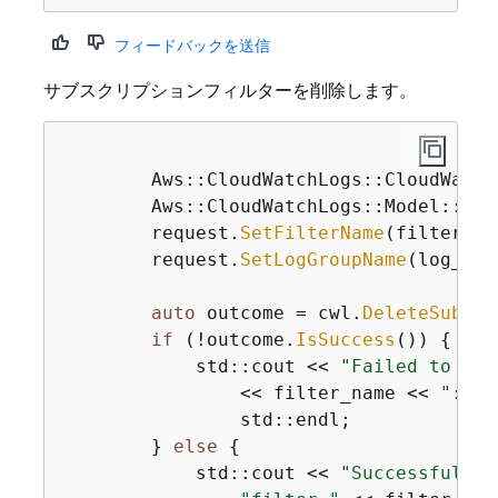
フィードバックを送信
サブスクリプションフィルターを削除します。
        Aws::CloudWatchLogs::CloudWatch
        Aws::CloudWatchLogs::Model::Del
        request.
SetFilterName
(filter_na
        request.
SetLogGroupName
(log_gro
auto
 outcome = cwl.
DeleteSubscr
if
 (!outcome.
IsSuccess
()) 
{
            std::cout << 
"Failed to del
                << filter_name << 
": "
 
                std::endl;

        } 
else
{
            std::cout << 
"Successfully 