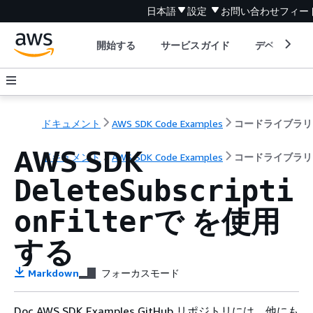
日本語
設定
お問い合わせ
フィー
開始する
サービスガイド
デベロッパ
ドキュメント
AWS SDK Code Examples
コードライブラリ
AWS SDK
ドキュメント
AWS SDK Code Examples
コードライブラリ
DeleteSubscripti
で を使用
onFilter
する
Markdown
フォーカスモード
Doc AWS SDK Examples GitHub リポジトリには、他にも