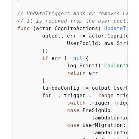
// UpdateTriggers adds or removes Lambd
// it is removed from the user pool.
func
(actor CognitoActions)
UpdateTrigg
	output, err := actor.CognitoCl
		UserPoolId: aws.String(userPoolId),

	})

if
 err != 
nil
{
		log.Printf(
"Couldn't ge
return
 err

	}

	lambdaConfig := output.UserPool.LambdaConfig

for
 _, trigger := 
range
 trigger
switch
 trigger.Trigger 
case
 PreSignUp:

			lambdaConfig.PreSignUp = trigger.HandlerArn

case
 UserMigration:

			lambdaConfig.UserMigration = trigger.HandlerArn
