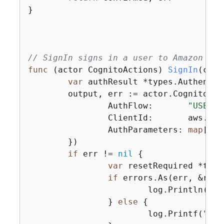
}

// SignIn signs in a user to Amazon Cog
func
(actor CognitoActions)
SignIn
(ctx 
var
 authResult *types.Authentic
	output, err := actor.CognitoCl
		AuthFlow:       
"USER_P
		ClientId:       aws.String(clientId),

		AuthParameters: 
map
[
str
	})

if
 err != 
nil
{
var
 resetRequired *type
if
 errors.As(err, &rese
			log.Println(*resetRequired.Message)

		} 
else
{
			log.Printf(
"Cou