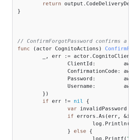
return
 output.CodeDeliveryDetail
}

// ConfirmForgotPassword confirms a use
func
(actor CognitoActions)
ConfirmForg
	_, err := actor.CognitoClient.
		ClientId:         aws.String(clientId),

		ConfirmationCode: aws.String(code),

		Password:         aws.String(password),

		Username:         aws.String(userName),

	})

if
 err != 
nil
{
var
 invalidPassword *ty
if
 errors.As(err, &inva
			log.Println(*invalidPassword.Message)

		} 
else
{
			log.Printf(
"Cou