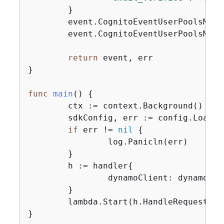
	}

	event.CognitoEventUserPoolsMig
	event.CognitoEventUserPoolsMig
return
 event, err

}

func
main
()
{
	ctx := context.Background()

	sdkConfig, err := config.LoadDefaultConfig(ctx)

if
 err != 
nil
{
		log.Panicln(err)

	}

	h := handler
{
		dynamoClient: dynamodb.NewFromConfig(sdkConfig),

	}

	lambda.Start(h.HandleRequest)

}
