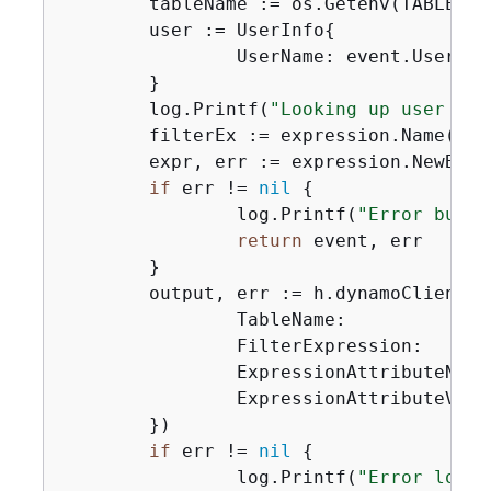
	tableName := os.Getenv(TABLE_NAME)

	user := UserInfo
{
		UserName: event.UserName,

	}

	log.Printf(
"Looking up user '%v
	filterEx := expression.Name(
"Us
	expr, err := expression.NewBuilder().WithFilter(filterEx).Build()

if
 err != 
nil
{
		log.Printf(
"Error build
return
 event, err

	}

	output, err := h.dynamoClient.
		TableName:                 aws.String(tableName),

		FilterExpression:          expr.Filter(),

		ExpressionAttributeNames:  expr.Names(),

		ExpressionAttributeValues: expr.Values(),

	})

if
 err != 
nil
{
		log.Printf(
"Error looki