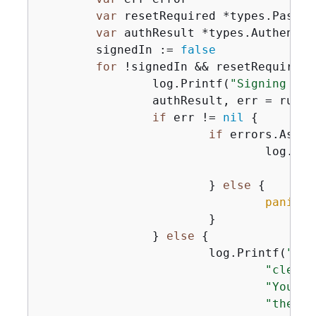
var
 resetRequired *types.Passwo
var
 authResult *types.Authentic
	signedIn := 
false
for
 !signedIn && resetRequired 
		log.Printf(
"Signing in 
		authResult, err = run
if
 err != 
nil
{
if
 errors.As(er
				log.P
			} 
else
{
panic
(e
			}

		} 
else
{
			log.Printf(
"Use
"cleane
"You ca
"the us