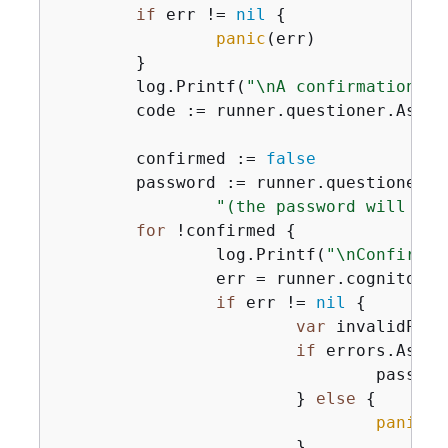
if
 err != 
nil
{
panic
(err)

	}

	log.Printf(
"\nA confirmation co
	code := runner.questioner.Ask(
"
	confirmed := 
false
	password := runner.questioner.
"(the password will not
for
 !confirmed 
{
		log.Printf(
"\nConfirmin
		err = runner.cognitoActor.ConfirmForgotPassword(ctx, clientId, code, user.UserName, password)

if
 err != 
nil
{
var
 invalidPass
if
 errors.As(er
				pas
			} 
else
{
panic
(e
			}
