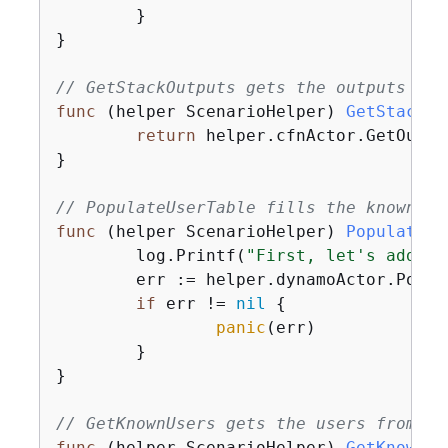
	}

}

// GetStackOutputs gets the outputs fro
func
(helper ScenarioHelper)
GetStackOu
return
 helper.cfnActor.GetOutpu
}

// PopulateUserTable fills the known us
func
(helper ScenarioHelper)
PopulateUs
	log.Printf(
"First, let's add so
	err := helper.dynamoActor.PopulateTable(ctx, tableName)

if
 err != 
nil
{
panic
(err)

	}

}

// GetKnownUsers gets the users from th
func
(helper ScenarioHelper)
GetKnownUs