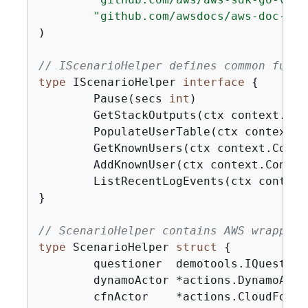
"github.com/awsdocs/aws-doc-sdk
)

// IScenarioHelper defines common funct
type
 IScenarioHelper 
interface
{
	Pause(secs 
int
)

	GetStackOutputs(ctx context.Co
	PopulateUserTable(ctx context.
	GetKnownUsers(ctx context.Cont
	AddKnownUser(ctx context.Conte
	ListRecentLogEvents(ctx contex
}

// ScenarioHelper contains AWS wrapper 
type
 ScenarioHelper 
struct
{
	questioner  demotools.IQuestioner

	dynamoActor *actions.DynamoActions

	cfnActor    *actions.CloudFormationActions
