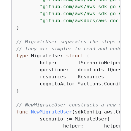
"github.com/aws/aws-sdk-go-v2/s
"github.com/aws/aws-sdk-go-v2/s
"github.com/awsdocs/aws-doc-sdk
)

// MigrateUser separates the steps of t
// they are simpler to read and underst
type
 MigrateUser 
struct
{
	helper       IScenarioHelper

	questioner   demotools.IQuestioner

	resources    Resources

	cognitoActor *actions.CognitoActions

}

// NewMigrateUser constructs a new migr
func
NewMigrateUser
(sdkConfig aws.Confi
	scenario := MigrateUser
{
		helper:       helper,
