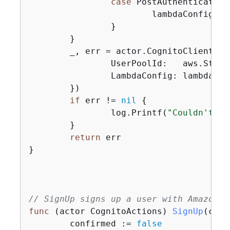
case
 PostAuthentication:
			lambdaConfig.PostAuthentication = trigger.HandlerArn

		}

	}

	_, err = actor.CognitoClient.U
		UserPoolId:   aws.String(userPoolId),

		LambdaConfig: lambdaConfig,

	})

if
 err != 
nil
{
		log.Printf(
"Couldn't up
	}

return
 err

}

// SignUp signs up a user with Amazon C
func
(actor CognitoActions)
SignUp
(ctx 
	confirmed := 
false