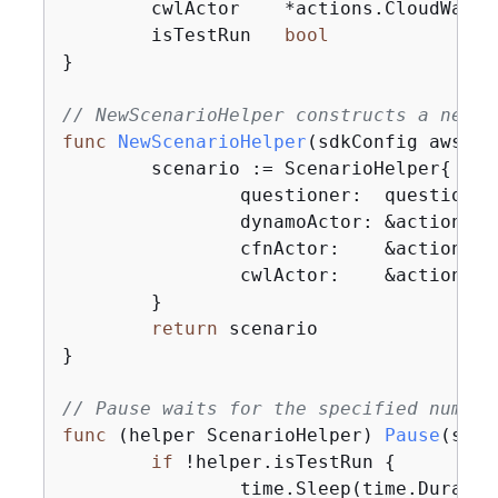
	cwlActor    *actions.CloudWatchLogsActions

	isTestRun   
bool
}

// NewScenarioHelper constructs a new s
func
NewScenarioHelper
(sdkConfig aws.Co
	scenario := ScenarioHelper
{
		questioner:  questioner,

		dynamoActor: &actions.
		cfnActor:    &actions.
		cwlActor:    &actions.
	}

return
 scenario

}

// Pause waits for the specified number
func
(helper ScenarioHelper)
Pause
(secs
if
 !helper.isTestRun 
{
		time.Sleep(time.Duration(secs) * time.Second)
