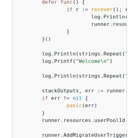
defer
func
()
{
if
 r := 
recover
(); r !=
			log.Println(
"So
			runner.resources.Cleanup(ctx)

		}

	}()

	log.Println(strings.Repeat(
"-"
,
	log.Printf(
"Welcome\n"
)

	log.Println(strings.Repeat(
"-"
,
	stackOutputs, err := runner.helper.GetStackOutputs(ctx, stackName)

if
 err != 
nil
{
panic
(err)

	}

	runner.resources.userPoolId = 
	runner.AddMigrateUserTrigger(c