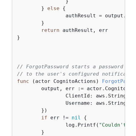
		}

	} 
else
{
		authResult = output.AuthenticationResult

	}

return
 authResult, err

}

// ForgotPassword starts a password rec
// to the user's configured notificatio
func
(actor CognitoActions)
ForgotPassw
	output, err := actor.CognitoCl
		ClientId: aws.String(clientId),

		Username: aws.String(userName),

	})

if
 err != 
nil
{
		log.Printf(
"Couldn't st
	}
