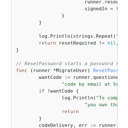
			runner.resour
			signedIn = 
true
		}

	}

	log.Println(strings.Repeat(
"-"
,
return
 resetRequired != 
nil
, us
}

// ResetPassword starts a password reco
func
(runner *MigrateUser)
ResetPasswor
	wantCode := runner.questioner.
"code by email at %v. D
if
 !wantCode 
{
		log.Println(
"To complet
"you own that c
return
	}

	codeDelivery, err := runner.cognitoActor.ForgotPassword(ctx, clientId, user.UserName)
