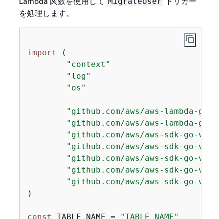
Lambda 関数を使用して
トリガー
MigrateUser
を処理します。
import
 (

"context"
"log"
"os"
"github.com/aws/aws-lambda-go/e
"github.com/aws/aws-lambda-go/l
"github.com/aws/aws-sdk-go-v2/a
"github.com/aws/aws-sdk-go-v2/c
"github.com/aws/aws-sdk-go-v2/f
"github.com/aws/aws-sdk-go-v2/f
"github.com/aws/aws-sdk-go-v2/s
)

const
 TABLE_NAME = 
"TABLE_NAME"