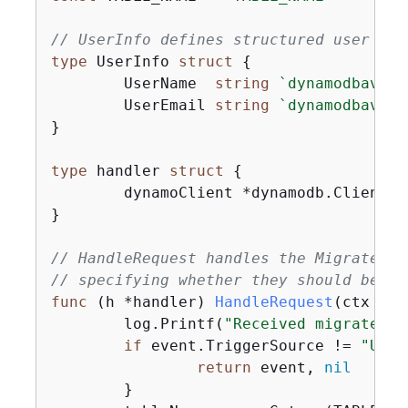
// UserInfo defines structured user dat
type
 UserInfo 
struct
{
	UserName  
string
`dynamodbav:"U
	UserEmail 
string
`dynamodbav:"U
}

type
 handler 
struct
{
	dynamoClient *dynamodb.Client

}

// HandleRequest handles the MigrateUse
// specifying whether they should be mi
func
(h *handler)
HandleRequest
(ctx con
	log.Printf(
"Received migrate tr
if
 event.TriggerSource != 
"User
return
 event, 
nil
	}
