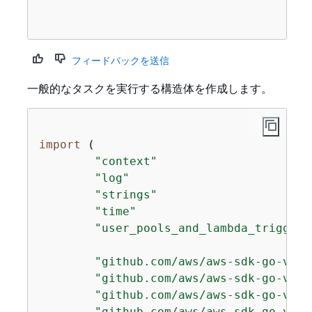
フィードバックを送信
一般的なタスクを実行する構造体を作成します。
import
 (

"context"
"log"
"strings"
"time"
"user_pools_and_lambda_triggers
"github.com/aws/aws-sdk-go-v2/a
"github.com/aws/aws-sdk-go-v2/s
"github.com/aws/aws-sdk-go-v2/s
"github.com/aws/aws-sdk-go-v2/s