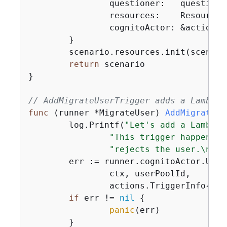
		questioner:   questioner,

		resources:    Resources
		cognitoActor: &actions
	}

	scenario.resources.init(scenario.cognitoActor, questioner)

return
 scenario

}

// AddMigrateUserTrigger adds a Lambda 
func
(runner *MigrateUser)
AddMigrateUs
	log.Printf(
"Let's add a Lambda 
"This trigger happens w
"rejects the user.\n\n"
	err := runner.cognitoActor.UpdateTriggers(

		ctx, userPoolId,

		actions.TriggerInfo
{
Tri
if
 err != 
nil
{
panic
(err)

	}
