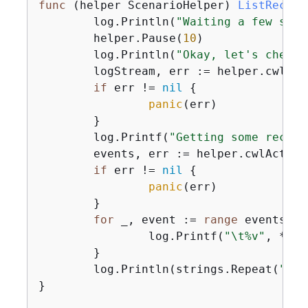
func
(helper ScenarioHelper)
ListRecent
	log.Println(
"Waiting a few seco
	helper.Pause(
10
)

	log.Println(
"Okay, let's check 
	logStream, err := helper.cwlActor.GetLatestLogStream(ctx, functionName)

if
 err != 
nil
{
panic
(err)

	}

	log.Printf(
"Getting some recent
	events, err := helper.cwlActor
if
 err != 
nil
{
panic
(err)

	}

for
 _, event := 
range
 events 
{
		log.Printf(
"\t%v"
, *eve
	}

	log.Println(strings.Repeat(
"-"
,
}
