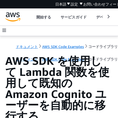
日本語
設定
お問い合わせ
フィー
開始する
サービスガイド
デベロッパ
ドキュメント
AWS SDK Code Examples
コードライブラリ
AWS SDK を使用し
ドキュメント
AWS SDK Code Examples
コードライブラリ
て Lambda 関数を使
用して既知の
Amazon Cognito ユ
ーザーを自動的に移
行する