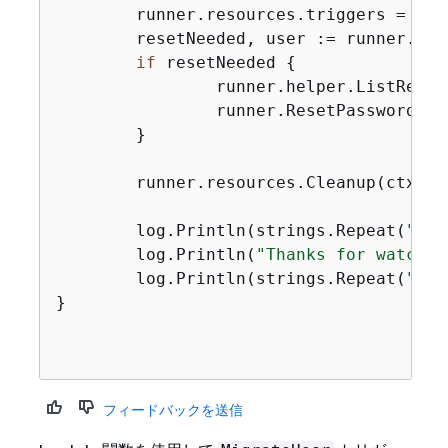
	runner.resources.triggers = 
app
	resetNeeded, user := runner.Si
if
 resetNeeded 
{
		runner.helper.ListRece
		runner.ResetPassword(c
	}

	runner.resources.Cleanup(ctx)

	log.Println(strings.Repeat(
"-"
,
	log.Println(
"Thanks for watchin
	log.Println(strings.Repeat(
"-"
,
}

フィードバックを送信