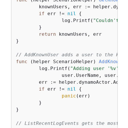
	knownUsers, err := helper.dynamoActor.Scan(ctx, tableName)

if
 err != 
nil
{
		log.Printf(
"Couldn't ge
	}

return
 knownUsers, err

}

// AddKnownUser adds a user to the know
func
(helper ScenarioHelper)
AddKnownUs
	log.Printf(
"Adding user '%v' wi
		user.UserName, user.UserEmail)

	err := helper.dynamoActor.AddUser(ctx, tableName, user)

if
 err != 
nil
{
panic
(err)

	}

}

// ListRecentLogEvents gets the most re