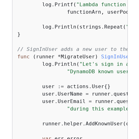
	log.Printf(
"Lambda function %v 
		functionArn, userPoolId)

	log.Println(strings.Repeat(
"-"
,
}

// SignInUser adds a new user to the kn
func
(runner *MigrateUser)
SignInUser
(c
	log.Println(
"Let's sign in a us
"DynamoDB known users t
	user := actions.User
{
}

	user.UserName = runner.question
	user.UserEmail = runner.questio
"during this example:"
)

	runner.helper.AddKnownUser(ctx, usersTable, user)

var
 err error
