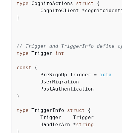
type
 CognitoActions 
struct
{
	CognitoClient *cognitoidentityprovider.Client

}

// Trigger and TriggerInfo define typed
type
 Trigger 
int
const
 (

	PreSignUp Trigger = 
iota
	UserMigration

	PostAuthentication

)

type
 TriggerInfo 
struct
{
	Trigger    Trigger

	HandlerArn *
string
}
