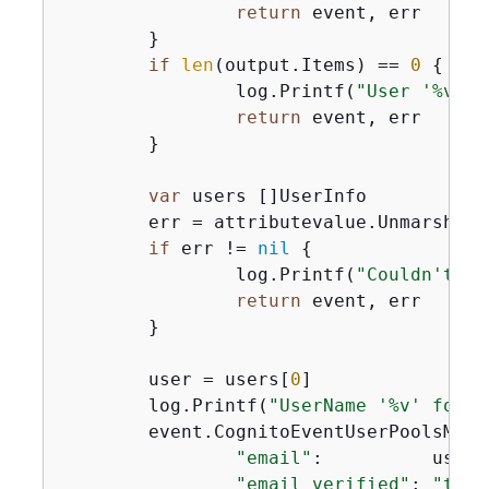
return
 event, err

	}

if
len
(output.Items) == 
0
{
		log.Printf(
"User '%v' n
return
 event, err

	}

var
 users []UserInfo

	err = attributevalue.UnmarshalListOfMaps(output.Items, &users)

if
 err != 
nil
{
		log.Printf(
"Couldn't un
return
 event, err

	}

	user = users[
0
]

	log.Printf(
"UserName '%v' found
	event.CognitoEventUserPoolsMig
"email"
:          user.
"email_verified"
: 
"true