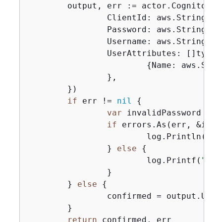
	output, err := actor.CognitoCl
		ClientId: aws.String(clientId),

		Password: aws.String(password),

		Username: aws.String(userName),

		UserAttributes: []type
{
Name: aws.Stri
		},

	})

if
 err != 
nil
{
var
 invalidPassword *ty
if
 errors.As(err, &inva
			log.Println(*invalidPassword.Message)

		} 
else
{
			log.Printf(
"Cou
		}

	} 
else
{
		confirmed = output.UserConfirmed

	}

return
 confirmed, err
