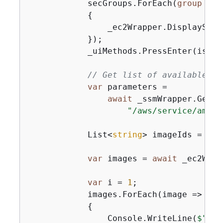
            secGroups.ForEach(
group
 =>

{
                _ec2Wrapper.DisplaySecu
            });

            _uiMethods.PressEnter(isInte
// Get list of available Am
var
 parameters =

await
 _ssmWrapper.GetPa
"/aws/service/ami-a
            List<
string
> imageIds = par
var
 images = 
await
 _ec2Wrap
var
 i = 
1
;

            images.ForEach(image =>

{
                Console.WriteLine(
$"\t
{