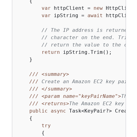
{
var
 httpClient = 
new
 HttpClient(
var
 ipString = 
await
 httpClient
// The IP address is returned w
// character on the end. Trim o
// return the value to the call
return
 ipString.Trim();

    }

///
<summary>
///
 Create an Amazon EC2 key pair w
///
</summary>
///
<param name="keyPairName">
The n
///
<returns>
The Amazon EC2 key pai
public
async
 Task<KeyPair?> CreateK
{
try
{