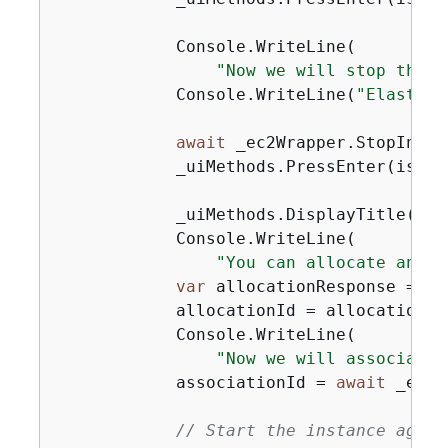
            Console.WriteLine(

"Now we will stop the i
            Console.WriteLine(
"Elastic 
await
 _ec2Wrapper.StopInsta
            _uiMethods.PressEnter(isInte
            _uiMethods.DisplayTitle(
"Al
            Console.WriteLine(

"You can allocate an El
var
 allocationResponse = 
aw
            allocationId = allocationRe
            Console.WriteLine(

"Now we will associate 
            associationId = 
await
 _ec2W
// Start the instance again