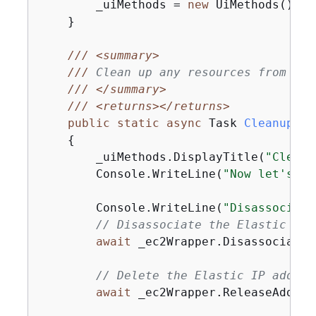
        _uiMethods = 
new
 UiMethods();

    }

///
<summary>
///
 Clean up any resources from the
///
</summary>
///
<returns>
</returns>
public
static
async
 Task 
Cleanup
(
)
{
        _uiMethods.DisplayTitle(
"Clean 
        Console.WriteLine(
"Now let's cl
        Console.WriteLine(
"Disassociate
// Disassociate the Elastic IP 
await
 _ec2Wrapper.DisassociateI
// Delete the Elastic IP addres
await
 _ec2Wrapper.ReleaseAddres