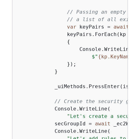
// Passing an empty str
// a list of all existi
var
 keyPairs = 
await
 _e
                keyPairs.ForEach(kp =>

{
                    Console.WriteLine(

$"
{
kp.KeyName}
 
                });

            }

            _uiMethods.PressEnter(isInte
// Create the security grou
            Console.WriteLine(

"Let's create a securit
            secGroupId = 
await
 _ec2Wrap
            Console.WriteLine(

"Let's add rules to all