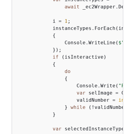
await
 _ec2Wrapper.Descr
            i = 
1
;

            instanceTypes.ForEach(instan
{
                Console.WriteLine(
$"\t
{
            });

if
 (isInteractive)

{
do
{
                    Console.Write(
"Plea
var
 selImage = Cons
                    validNumber = 
int
.T
                } 
while
 (!validNumber);

            }

var
 selectedInstanceType = 