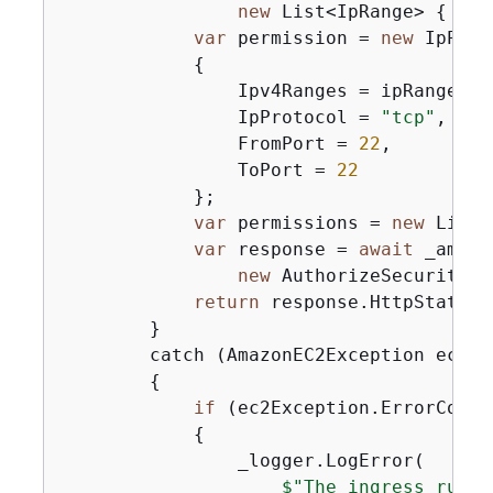
new
 List<IpRange> 
{
new
var
 permission = 
new
 IpPerm
{
                Ipv4Ranges = ipRanges,

                IpProtocol = 
"tcp"
,

                FromPort = 
22
,

                ToPort = 
22
            };

var
 permissions = 
new
 List<
var
 response = 
await
 _amazo
new
 AuthorizeSecurityGr
return
 response.HttpStatusC
        }

        catch (AmazonEC2Exception ec2Exc
{
if
 (ec2Exception.ErrorCode 
{
                _logger.LogError(

$"The ingress rule 