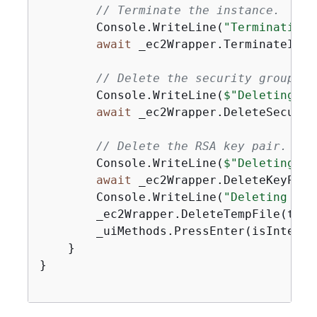
// Terminate the instance.
        Console.WriteLine(
"Terminating 
await
 _ec2Wrapper.TerminateInst
// Delete the security group.
        Console.WriteLine(
$"Deleting th
await
 _ec2Wrapper.DeleteSecurit
// Delete the RSA key pair.
        Console.WriteLine(
$"Deleting th
await
 _ec2Wrapper.DeleteKeyPair
        Console.WriteLine(
"Deleting the
        _ec2Wrapper.DeleteTempFile(tempF
        _uiMethods.PressEnter(isInteract
    }

}
