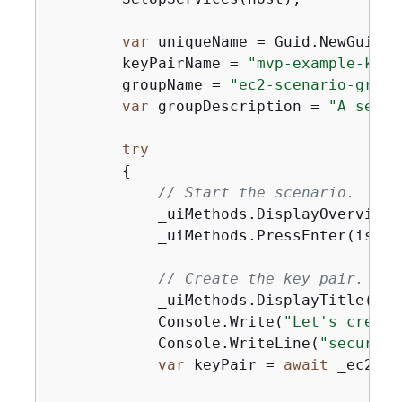
var
 uniqueName = Guid.NewGuid()
        keyPairName = 
"mvp-example-key-
        groupName = 
"ec2-scenario-group
var
 groupDescription = 
"A secur
try
{
// Start the scenario.
            _uiMethods.DisplayOverview()
            _uiMethods.PressEnter(isInte
// Create the key pair.
            _uiMethods.DisplayTitle(
"Cr
            Console.Write(
"Let's create
            Console.WriteLine(
"securely
var
 keyPair = 
await
 _ec2Wra