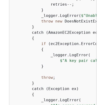
                retries--;

            }

            _logger.LogError(
$"Unable t
throw
new
 DoesNotExistExcep
        }

        catch (AmazonEC2Exception ec2Exc
{
if
 (ec2Exception.ErrorCode 
{
                _logger.LogError(

$"A key pair called
            }

throw
;

        }

        catch (Exception ex)

{
            _logger.LogError(
