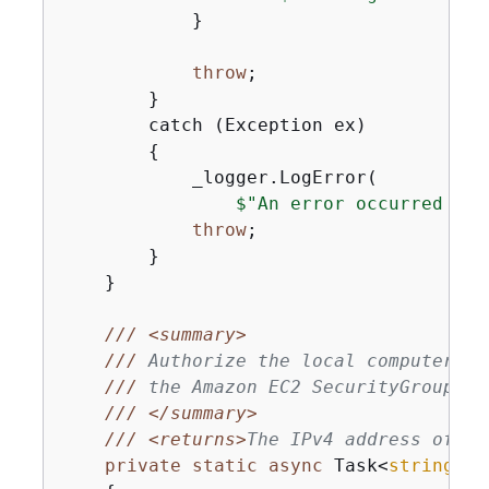
            }

throw
;

        }

        catch (Exception ex)

{
            _logger.LogError(

$"An error occurred whi
throw
;

        }

    }

///
<summary>
///
 Authorize the local computer fo
///
 the Amazon EC2 SecurityGroup.
///
</summary>
///
<returns>
The IPv4 address of th
private
static
async
 Task<
string
> 
G