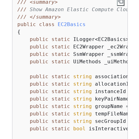
///
<summary>
///
 Show Amazon Elastic Compute Cloud (
///
</summary>
public
class
EC2Basics
{
public
static
 ILogger<EC2Basics> _l
public
static
 EC2Wrapper _ec2Wrappe
public
static
 SsmWrapper _ssmWrappe
public
static
 UiMethods _uiMethods 
public
static
string
 associationId 
public
static
string
 allocationId =
public
static
string
 instanceId = 
n
public
static
string
 keyPairName = 
public
static
string
 groupName = 
nu
public
static
string
 tempFileName =
public
static
string
 secGroupId = 
n
public
static
bool
 isInteractive = 