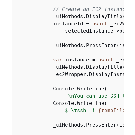
// Create an EC2 instance.
            _uiMethods.DisplayTitle(
"Cr
            instanceId = 
await
 _ec2Wrap
                selectedInstanceType, k
            _uiMethods.PressEnter(isInte
var
 instance = 
await
 _ec2Wr
            _uiMethods.DisplayTitle(
"Ne
            _ec2Wrapper.DisplayInstance
            Console.WriteLine(

"\nYou can use SSH to c
            Console.WriteLine(

$"\tssh -i 
{
tempFileNam
            _uiMethods.PressEnter(isInte