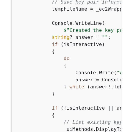
// Save key pair informatio
            tempFileName = _ec2Wrapper.
            Console.WriteLine(

$"Created the key pair:
string
? answer = 
""
;

if
 (isInteractive)

{
do
{
                    Console.Write(
"Woul
                    answer = Console.Rea
                } 
while
 (answer!.ToLowe
            }

if
 (!isInteractive || answe
{
// List existing key pa
                _uiMethods.DisplayTitle