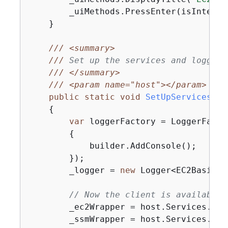
        _uiMethods.PressEnter(isInteract
    }

///
<summary>
///
 Set up the services and logging
///
</summary>
///
<param name="host">
</param>
public
static
void
SetUpServices
(
IH
{
var
 loggerFactory = LoggerFacto
{
            builder.AddConsole();

        });

        _logger = 
new
 Logger<EC2Basics>
// Now the client is available 
        _ec2Wrapper = host.Services.Get
        _ssmWrapper = host.Services.Get