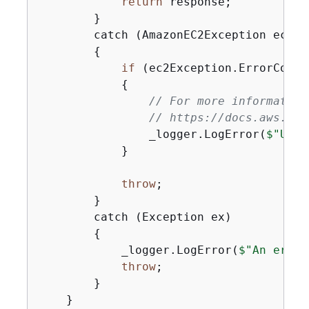
return
 response;

        }

        catch (AmazonEC2Exception ec2Exc
{
if
 (ec2Exception.ErrorCode 
{
// For more information
// https://docs.aws.ama
                _logger.LogError(
$"Unab
            }

throw
;

        }

        catch (Exception ex)

{
            _logger.LogError(
$"An error
throw
;

        }

    }
