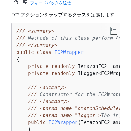
フィードバックを送信
EC2 アクションをラップするクラスを定義します。
///
<summary>
///
 Methods of this class perform Amazo
///
</summary>
public
class
EC2Wrapper
{
private
readonly
 IAmazonEC2 _amazonE
private
readonly
 ILogger<EC2Wrapper
///
<summary>
///
 Constructor for the EC2Wrapper 
///
</summary>
///
<param name="amazonScheduler">
T
///
<param name="logger">
The inject
public
EC2Wrapper
(
IAmazonEC2 amazon
{