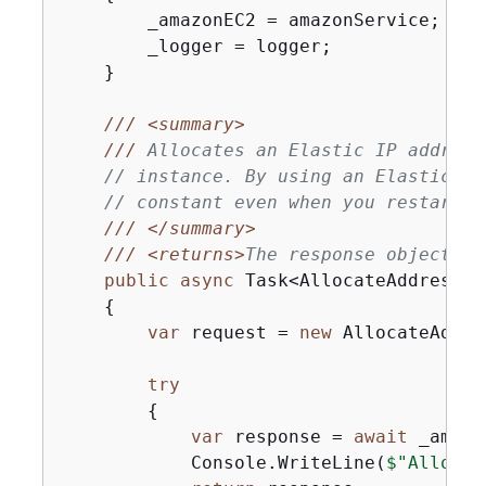
        _amazonEC2 = amazonService;

        _logger = logger;

    }

///
<summary>
///
 Allocates an Elastic IP address
// instance. By using an Elastic IP
// constant even when you restart t
///
</summary>
///
<returns>
The response object fo
public
async
 Task<AllocateAddressRe
{
var
 request = 
new
 AllocateAddre
try
{
var
 response = 
await
 _amazo
            Console.WriteLine(
$"Allocat