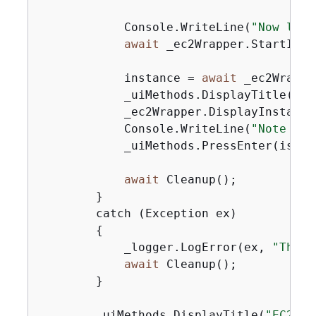
            Console.WriteLine(
"Now let'
await
 _ec2Wrapper.StartInst
            instance = 
await
 _ec2Wrappe
            _uiMethods.DisplayTitle(
"Ne
            _ec2Wrapper.DisplayInstance
            Console.WriteLine(
"Note tha
            _uiMethods.PressEnter(isInte
await
 Cleanup();

        }

        catch (Exception ex)

{
            _logger.LogError(ex, 
"There
await
 Cleanup();

        }

        _uiMethods.DisplayTitle(
"EC2 Ba