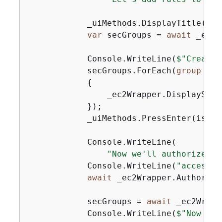
            _uiMethods.DisplayTitle(
"Se
var
 secGroups = 
await
 _ec2W
            Console.WriteLine(
$"Created
            secGroups.ForEach(
group
 =>

{
                _ec2Wrapper.DisplaySecu
            });

            _uiMethods.PressEnter(isInte
            Console.WriteLine(

"Now we'll authorize th
            Console.WriteLine(
"access t
await
 _ec2Wrapper.Authorize
            secGroups = 
await
 _ec2Wrapp
            Console.WriteLine(
$"Now let