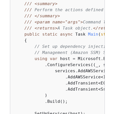
///
<summary>
///
 Perform the actions defined for
///
</summary>
///
<param name="args">
Command line
///
<returns>
A Task object.
</return
public
static
async
 Task 
Main
(
strin
{
// Set up dependency injection 
// Management (Amazon SSM) Serv
using
var
 host = Microsoft.Exte
            .ConfigureServices((_, servi
                services.AddAWSService<
                    .AddAWSService<IAma
                    .AddTransient<EC2Wra
                    .AddTransient<SsmWra
            )

            .Build();

        SetUpServices(host);
