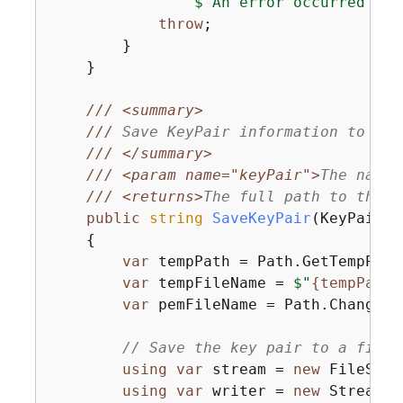
$"An error occurred whi
throw
;

        }

    }

///
<summary>
///
 Save KeyPair information to a t
///
</summary>
///
<param name="keyPair">
The name 
///
<returns>
The full path to the t
public
string
SaveKeyPair
(
KeyPair k
{
var
 tempPath = Path.GetTempPath(
var
 tempFileName = 
$"
{
tempPath}
var
 pemFileName = Path.ChangeEx
// Save the key pair to a file 
using
var
 stream = 
new
 FileStre
using
var
 writer = 
new
 StreamWr