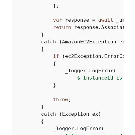
            };

var
 response = 
await
 _amazo
return
 response.AssociationI
        }

        catch (AmazonEC2Exception ec2Exc
{
if
 (ec2Exception.ErrorCode 
{
                _logger.LogError(

$"InstanceId is inv
            }

throw
;

        }

        catch (Exception ex)

{
            _logger.LogError(
