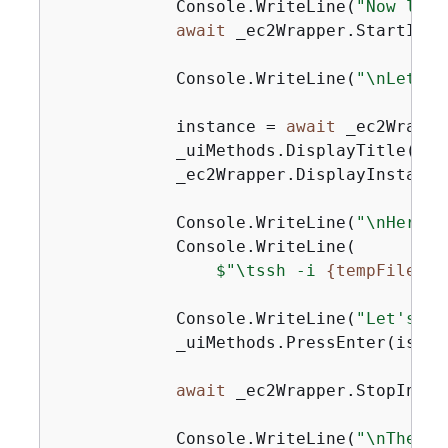
            Console.WriteLine(
"Now let'
await
 _ec2Wrapper.StartInst
            Console.WriteLine(
"\nLet's 
            instance = 
await
 _ec2Wrappe
            _uiMethods.DisplayTitle(
"In
            _ec2Wrapper.DisplayInstance
            Console.WriteLine(
"\nHere i
            Console.WriteLine(

$"\tssh -i 
{
tempFileNam
            Console.WriteLine(
"Let's st
            _uiMethods.PressEnter(isInte
await
 _ec2Wrapper.StopInsta
            Console.WriteLine(
"\nThe in