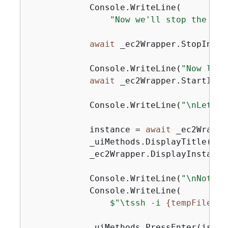
            Console.WriteLine(

"Now we'll stop the ins
await
 _ec2Wrapper.StopInsta
            Console.WriteLine(
"Now let'
await
 _ec2Wrapper.StartInst
            Console.WriteLine(
"\nLet's 
            instance = 
await
 _ec2Wrappe
            _uiMethods.DisplayTitle(
"Ne
            _ec2Wrapper.DisplayInstance
            Console.WriteLine(
"\nNotice
            Console.WriteLine(

$"\tssh -i 
{
tempFileNam
            _uiMethods.PressEnter(isInte