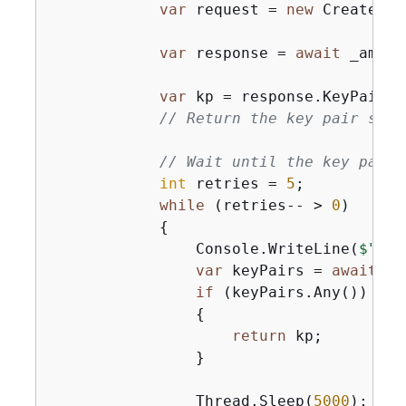
var
 request = 
new
 CreateKey
var
 response = 
await
 _amazo
var
 kp = response.KeyPair;

// Return the key pair so i
// Wait until the key pair 
int
 retries = 
5
;

while
 (retries-- > 
0
)

{
                Console.WriteLine(
$"Che
var
 keyPairs = 
await
 De
if
 (keyPairs.Any())

{
return
 kp;

                }

                Thread.Sleep(
5000
);
