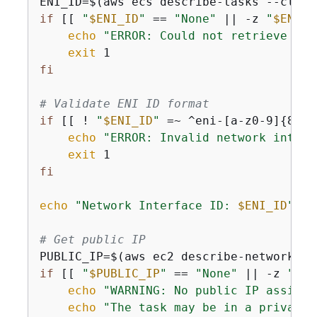
ENI_ID=$(aws ecs describe-tasks --clust
if
 [[ 
"
$ENI_ID
"
 == 
"None"
 || -z 
"
$ENI_I
echo
"ERROR: Could not retrieve net
exit
fi
# Validate ENI ID format
if
 [[ ! 
"
$ENI_ID
"
 =~ ^eni-[a-z0-9]
{
8,17
echo
"ERROR: Invalid network interf
exit
fi
echo
"Network Interface ID: 
$ENI_ID
"
# Get public IP
PUBLIC_IP=$(aws ec2 describe-network-in
if
 [[ 
"
$PUBLIC_IP
"
 == 
"None"
 || -z 
"
$PU
echo
"WARNING: No public IP assigne
echo
"The task may be in a private 