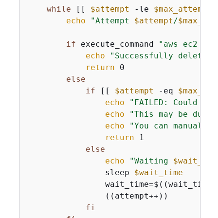
while
 [[ 
$attempt
 -le 
$max_attempts
echo
"Attempt 
$attempt
/
$max_att
if
 execute_command 
"aws ec2 del
echo
"Successfully deleted 
return
 0

else
if
 [[ 
$attempt
 -eq 
$max_att
echo
"FAILED: Could not
echo
"This may be due t
echo
"You can manually 
return
 1

else
echo
"Waiting 
$wait_tim
                sleep 
$wait_time
                wait_time=$((wait_time 
                ((attempt++))

fi