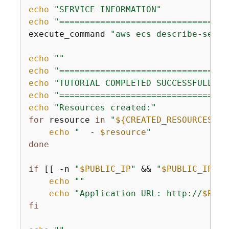
echo
"SERVICE INFORMATION"
echo
"=================================
execute_command 
"aws ecs describe-servi
echo
""
echo
"=================================
echo
"TUTORIAL COMPLETED SUCCESSFULLY"
echo
"=================================
echo
"Resources created:"
for
 resource 
in
"
$
{
CREATED_RESOURCES[@]
echo
"  - 
$resource
"
done
if
 [[ -n 
"
$PUBLIC_IP
"
 && 
"
$PUBLIC_IP
"
 !
echo
""
echo
"Application URL: http://
$PUBL
fi