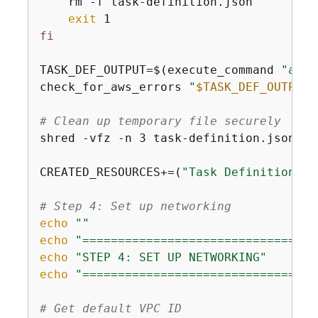
    rm -f task-definition.json

exit
fi
TASK_DEF_OUTPUT=$(execute_command 
"aws 
check_for_aws_errors 
"
$TASK_DEF_OUTPUT
"
# Clean up temporary file securely
shred -vfz -n 3 task-definition.json 2>
CREATED_RESOURCES+=(
"Task Definition: 
$
# Step 4: Set up networking
echo
""
echo
"=================================
echo
"STEP 4: SET UP NETWORKING"
echo
"=================================
# Get default VPC ID