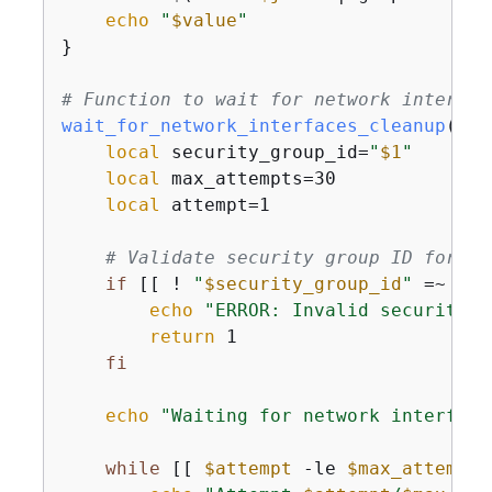
echo
"
$value
"
}

# Function to wait for network interfac
wait_for_network_interfaces_cleanup
() 
{
local
 security_group_id=
"
$1
"
local
 max_attempts=30

local
 attempt=1

# Validate security group ID format
if
 [[ ! 
"
$security_group_id
"
 =~ ^sg
echo
"ERROR: Invalid security g
return
 1

fi
echo
"Waiting for network interface
while
 [[ 
$attempt
 -le 
$max_attempts