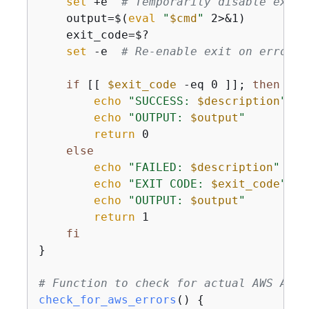
set
 +e  
# Temporarily disable exit 
    output=$(
eval
"
$cmd
"
 2>&1)

    exit_code=$?

set
 -e  
# Re-enable exit on error
if
 [[ 
$exit_code
 -eq 0 ]]; 
then
echo
"SUCCESS: 
$description
"
echo
"OUTPUT: 
$output
"
return
 0

else
echo
"FAILED: 
$description
"
echo
"EXIT CODE: 
$exit_code
"
echo
"OUTPUT: 
$output
"
return
 1

fi
}

# Function to check for actual AWS API 
check_for_aws_errors
() 
{