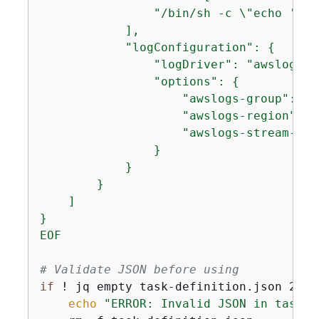
                "/bin/sh -c \"echo '<ht
            ],

            "logConfiguration": 
{
                "logDriver": "awslogs",

                "options": 
{
                    "awslogs-group": "/
                    "awslogs-region": "u
                    "awslogs-stream-pref
                }

            }

        }

    ]

}

EOF
# Validate JSON before using
if
 ! jq empty task-definition.json 2>/d
echo
"ERROR: Invalid JSON in task d