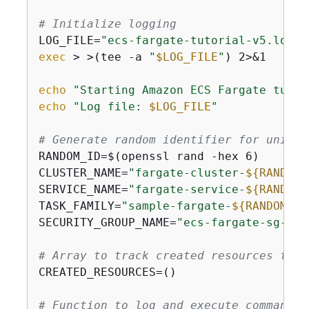
# Initialize logging
LOG_FILE=
"ecs-fargate-tutorial-v5.log"
exec
 > >(tee -a 
"
$LOG_FILE
"
) 2>&1

echo
"Starting Amazon ECS Fargate tutor
echo
"Log file: 
$LOG_FILE
"
# Generate random identifier for unique
RANDOM_ID=$(openssl rand -hex 6)

CLUSTER_NAME=
"fargate-cluster-
$
{
RANDOM_
SERVICE_NAME=
"fargate-service-
$
{
RANDOM_
TASK_FAMILY=
"sample-fargate-
$
{
RANDOM_ID
SECURITY_GROUP_NAME=
"ecs-fargate-sg-
$
{
R
# Array to track created resources for 
CREATED_RESOURCES=()

# Function to log and execute commands 