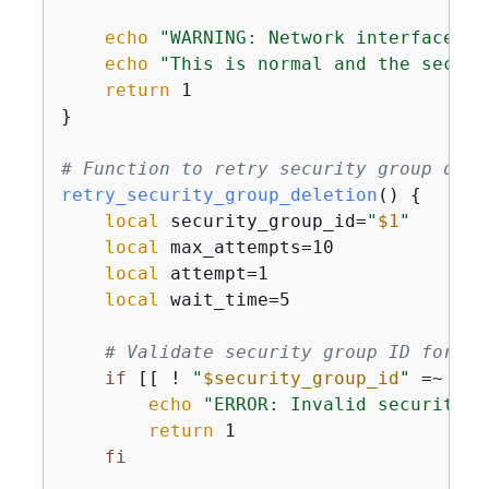
echo
"WARNING: Network interfaces m
echo
"This is normal and the securi
return
 1

}

# Function to retry security group dele
retry_security_group_deletion
() 
{
local
 security_group_id=
"
$1
"
local
 max_attempts=10

local
 attempt=1

local
 wait_time=5

# Validate security group ID format
if
 [[ ! 
"
$security_group_id
"
 =~ ^sg
echo
"ERROR: Invalid security g
return
 1

fi