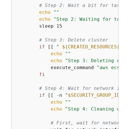
# Step 2: Wait a bit for tasks 
echo
""
echo
"Step 2: Waiting for tasks
        sleep 15

# Step 3: Delete cluster
if
 [[ 
" 
$
{
CREATED_RESOURCES[*]}
echo
""
echo
"Step 3: Deleting clus
            execute_command 
"aws ecs de
fi
# Step 4: Wait for network inte
if
 [[ -n 
"
$SECURITY_GROUP_ID
"
 &
echo
""
echo
"Step 4: Cleaning up s
# First, wait for network i