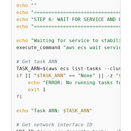
echo
""
echo
"=================================
echo
"STEP 6: WAIT FOR SERVICE AND GET 
echo
"=================================
echo
"Waiting for service to stabilize 
execute_command 
"aws ecs wait services-
# Get task ARN
TASK_ARN=$(aws ecs list-tasks --cluster
if
 [[ 
"
$TASK_ARN
"
 == 
"None"
 || -z 
"
$TAS
echo
"ERROR: No running tasks found
exit
fi
echo
"Task ARN: 
$TASK_ARN
"
# Get network interface ID