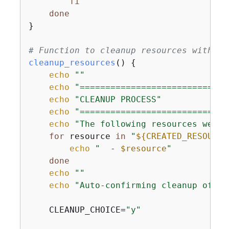
fi
done
}

# Function to cleanup resources with pr
cleanup_resources
() 
{
echo
""
echo
"=============================
echo
"CLEANUP PROCESS"
echo
"=============================
echo
"The following resources were 
for
 resource 
in
"
$
{
CREATED_RESOURCE
echo
"  - 
$resource
"
done
echo
""
echo
"Auto-confirming cleanup of al
    CLEANUP_CHOICE=
"y"