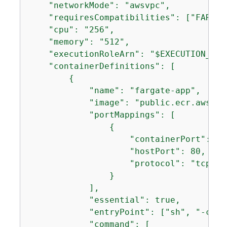
    "networkMode": "awsvpc",

    "requiresCompatibilities": ["FARGATE
    "cpu": "256",

    "memory": "512",

    "executionRoleArn": "$EXECUTION_ROLE
    "containerDefinitions": [

{
            "name": "fargate-app",

            "image": "public.ecr.aws/do
            "portMappings": [

{
                    "containerPort": 80,
                    "hostPort": 80,

                    "protocol": "tcp"

                }

            ],

            "essential": true,

            "entryPoint": ["sh", "-c"],

            "command": [
