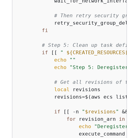
            wait_for_network_interfaces
# Then retry security group
            retry_security_group_deleti
fi
# Step 5: Clean up task definit
if
 [[ 
" 
$
{
CREATED_RESOURCES[*]}
echo
""
echo
"Step 5: Deregistering
# Get all revisions of the 
local
 revisions

            revisions=$(aws ecs list-ta
if
 [[ -n 
"
$revisions
"
 && 
"
$
for
 revision_arn 
in
$re
echo
"Deregistering
                    execute_command 
"aw