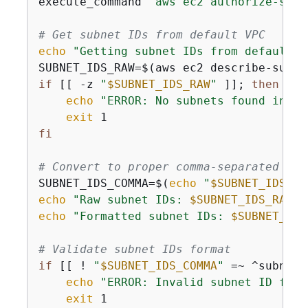
execute_command 
"aws ec2 authorize-secu
# Get subnet IDs from default VPC
echo
"Getting subnet IDs from default V
SUBNET_IDS_RAW=$(aws ec2 describe-subne
if
 [[ -z 
"
$SUBNET_IDS_RAW
"
 ]]; 
then
echo
"ERROR: No subnets found in de
exit
fi
# Convert to proper comma-separated for
SUBNET_IDS_COMMA=$(
echo
"
$SUBNET_IDS_RA
echo
"Raw subnet IDs: 
$SUBNET_IDS_RAW
"
echo
"Formatted subnet IDs: 
$SUBNET_IDS
# Validate subnet IDs format
if
 [[ ! 
"
$SUBNET_IDS_COMMA
"
 =~ ^subnet-
echo
"ERROR: Invalid subnet ID form
exit