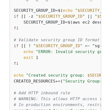
SECURITY_GROUP_ID=$(
echo
"
$SECURITY_GRO
if
 [[ -z 
"
$SECURITY_GROUP_ID
"
 || 
"
$SECU
    SECURITY_GROUP_ID=$(aws ec2 describ
fi
# Validate security group ID format
if
 [[ ! 
"
$SECURITY_GROUP_ID
"
 =~ ^sg-[a-
echo
"ERROR: Invalid security group
exit
fi
echo
"Created security group: 
$SECURITY
CREATED_RESOURCES+=(
"Security Group: 
$S
# Add HTTP inbound rule
# WARNING: This allows HTTP access from
# In production environments, restrict 