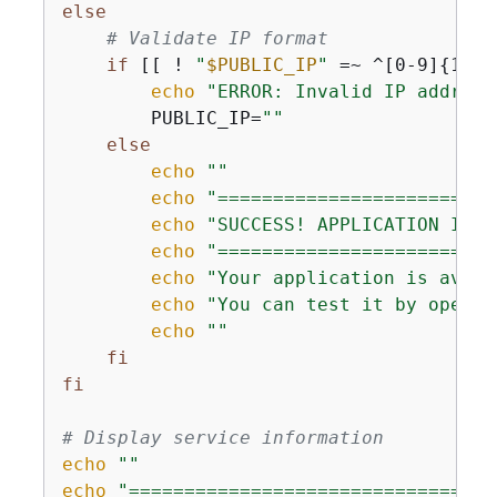
else
# Validate IP format
if
 [[ ! 
"
$PUBLIC_IP
"
 =~ ^[0-9]
{
1,3}
echo
"ERROR: Invalid IP address
        PUBLIC_IP=
""
else
echo
""
echo
"=========================
echo
"SUCCESS! APPLICATION IS R
echo
"=========================
echo
"Your application is avail
echo
"You can test it by openin
echo
""
fi
fi
# Display service information
echo
""
echo
"=================================