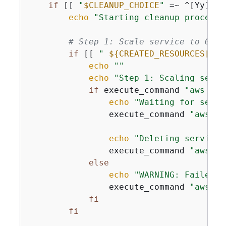
if
 [[ 
"
$CLEANUP_CHOICE
"
 =~ ^[Yy]$ ]
echo
"Starting cleanup process.
# Step 1: Scale service to 0 ta
if
 [[ 
" 
$
{
CREATED_RESOURCES[*]}
echo
""
echo
"Step 1: Scaling servi
if
 execute_command 
"aws ecs
echo
"Waiting for servi
                execute_command 
"aws ec
echo
"Deleting service.
                execute_command 
"aws ec
else
echo
"WARNING: Failed t
                execute_command 
"aws ec
fi
fi