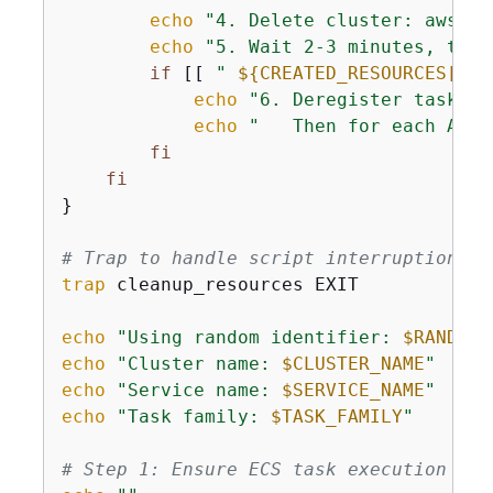
echo
"4. Delete cluster: aws ec
echo
"5. Wait 2-3 minutes, then
if
 [[ 
" 
$
{
CREATED_RESOURCES[*]}
echo
"6. Deregister task de
echo
"   Then for each ARN:
fi
fi
}

# Trap to handle script interruption
trap
 cleanup_resources EXIT

echo
"Using random identifier: 
$RANDOM_
echo
"Cluster name: 
$CLUSTER_NAME
"
echo
"Service name: 
$SERVICE_NAME
"
echo
"Task family: 
$TASK_FAMILY
"
# Step 1: Ensure ECS task execution rol