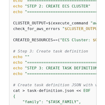
echo
"=================================
echo
"STEP 2: CREATE ECS CLUSTER"
echo
"=================================
CLUSTER_OUTPUT=$(execute_command 
"aws e
check_for_aws_errors 
"
$CLUSTER_OUTPUT
"
CREATED_RESOURCES+=(
"ECS Cluster: 
$CLUS
# Step 3: Create task definition
echo
""
echo
"=================================
echo
"STEP 3: CREATE TASK DEFINITION"
echo
"=================================
# Create task definition JSON with vali
cat > task-definition.json << 
{
    "family": "$TASK_FAMILY",
