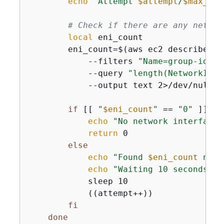
echo
"Attempt 
$attempt
/
$max_att
# Check if there are any networ
local
 eni_count

        eni_count=$(aws ec2 describe-ne
            --filters 
"Name=group-id,Va
            --query 
"length(NetworkInte
            --output text 2>/dev/null |
if
 [[ 
"
$eni_count
"
 == 
"0"
 ]]; 
t
echo
"No network interfaces
return
 0

else
echo
"Found 
$eni_count
 netw
echo
"Waiting 10 seconds be
            sleep 10

            ((attempt++))

fi
done