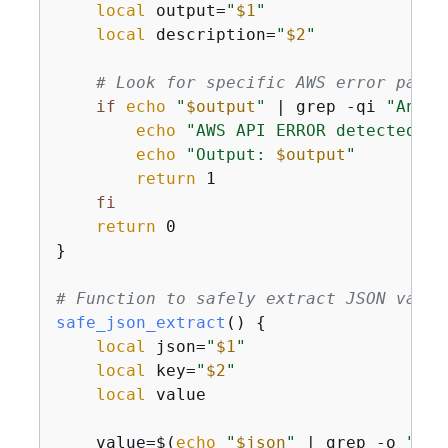
local
 output=
"
$1
"
local
 description=
"
$2
"
# Look for specific AWS error patte
if
echo
"
$output
"
 | grep -qi 
"An er
echo
"AWS API ERROR detected in
echo
"Output: 
$output
"
return
 1

fi
return
 0

}

# Function to safely extract JSON value
safe_json_extract
() 
{
local
 json=
"
$1
"
local
 key=
"
$2
"
local
 value

    value=$(
echo
"
$json
"
 | grep -o 
"\"
$