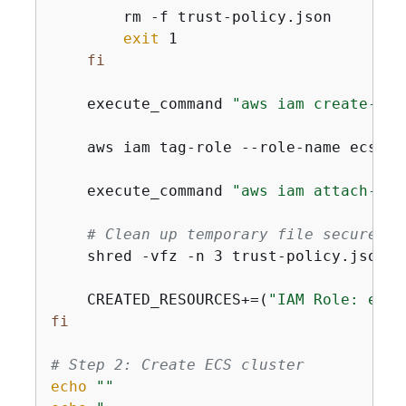
        rm -f trust-policy.json

exit
 1

fi
    execute_command 
"aws iam create-rol
    aws iam tag-role --role-name ecsTas
    execute_command 
"aws iam attach-rol
# Clean up temporary file securely
    shred -vfz -n 3 trust-policy.json 2
    CREATED_RESOURCES+=(
"IAM Role: ecsT
fi
# Step 2: Create ECS cluster
echo
""