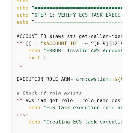
echo
""
echo
"=================================
echo
"STEP 1: VERIFY ECS TASK EXECUTION
echo
"=================================
if
 [[ ! 
"
$ACCOUNT_ID
"
 =~ ^[0-9]
{
12}$ ]]
echo
"ERROR: Invalid AWS Account ID
exit
fi
EXECUTION_ROLE_ARN=
"arn:aws:iam::
$
{
ACCO
# Check if role exists
if
 aws iam get-role --role-name ecsTask
echo
"ECS task execution role alrea
else
echo
"Creating ECS task execution r