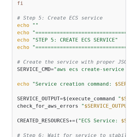
fi
# Step 5: Create ECS service
echo
""
echo
"=================================
echo
"STEP 5: CREATE ECS SERVICE"
echo
"=================================
# Create the service with proper JSON f
SERVICE_CMD=
"aws ecs create-service --c
echo
"Service creation command: 
$SERVIC
SERVICE_OUTPUT=$(execute_command 
"
$SERV
check_for_aws_errors 
"
$SERVICE_OUTPUT
"
CREATED_RESOURCES+=(
"ECS Service: 
$SERV
# Step 6: Wait for service to stabilize