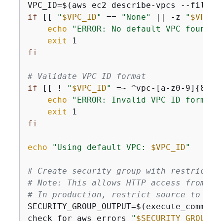
VPC_ID=$(aws ec2 describe-vpcs --filter
if
 [[ 
"
$VPC_ID
"
 == 
"None"
 || -z 
"
$VPC_I
echo
"ERROR: No default VPC found. 
exit
fi
# Validate VPC ID format
if
 [[ ! 
"
$VPC_ID
"
 =~ ^vpc-[a-z0-9]
{
8,17
echo
"ERROR: Invalid VPC ID format:
exit
fi
echo
"Using default VPC: 
$VPC_ID
"
# Create security group with restricted
# Note: This allows HTTP access from an
# In production, restrict source to spe
SECURITY_GROUP_OUTPUT=$(execute_command
check_for_aws_errors 
"
$SECURITY_GROUP_O