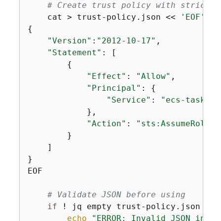
# Create trust policy with strict v
    cat > trust-policy.json << 
'EOF'
{
"Version"
:
"2012-10-17"
,

"Statement"
: [

{
"Effect"
: 
"Allow"
,

"Principal"
: 
{
"Service"
: 
"ecs-tasks.a
            },

"Action"
: 
"sts:AssumeRole"
        }

    ]

}

EOF

# Validate JSON before using
if
 ! jq empty trust-policy.json 2>/
echo
"ERROR: Invalid JSON in tr