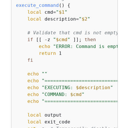
execute_command
() 
{
local
 cmd=
"
$1
"
local
 description=
"
$2
"
# Validate that cmd is not empty
if
 [[ -z 
"
$cmd
"
 ]]; 
then
echo
"ERROR: Command is empty"
return
 1

fi
echo
""
echo
"=============================
echo
"EXECUTING: 
$description
"
echo
"COMMAND: 
$cmd
"
echo
"=============================
local
 output

local
 exit_code
