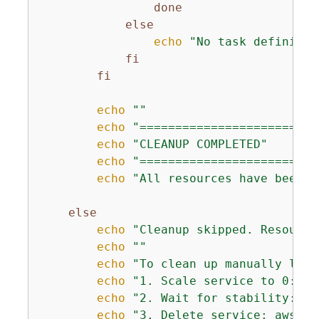
done
else
echo
"No task definitio
fi
fi
echo
""
echo
"=========================
echo
"CLEANUP COMPLETED"
echo
"=========================
echo
"All resources have been c
else
echo
"Cleanup skipped. Resource
echo
""
echo
"To clean up manually late
echo
"1. Scale service to 0: aw
echo
"2. Wait for stability: aw
echo
"3. Delete service: aws ec