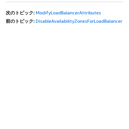
次のトピック:
ModifyLoadBalancerAttributes
前のトピック:
DisableAvailabilityZonesForLoadBalancer