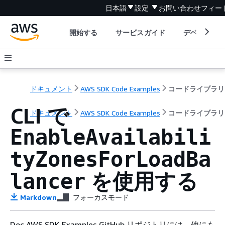
日本語
設定
お問い合わせ
フィー
開始する
サービスガイド
デベロッパ
ドキュメント
AWS SDK Code Examples
コードライブラリ
CLI で
ドキュメント
AWS SDK Code Examples
コードライブラリ
EnableAvailabili
tyZonesForLoadBa
を使用する
lancer
Markdown
フォーカスモード
Doc AWS SDK Examples GitHub リポジトリには、他にも