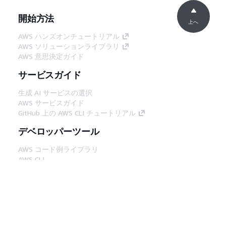
開始方法
上へ
AWS ハンズオンチュートリアル
AWS ソリューションライブラリ
AWS 意思決定ガイド
サービスガイド
生成 AI サービスの選択
AWS サービスガイド
GitHub 上の AWS CLI チュートリアル
デベロッパーツール
AWS コード例ライブラリ
AWS CLI
AWS Builder Center
AWS デベロッパーツールブログ
役立つリンク
AWS ドキュメント MCP サーバーをダウンロー
ド