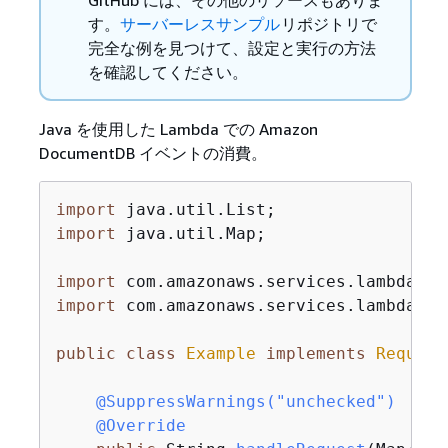
す。
サーバーレスサンプル
リポジトリで
完全な例を見つけて、設定と実行の方法
を確認してください。
Java を使用した Lambda での Amazon
DocumentDB イベントの消費。
import
import
 java.util.Map;

import
import
 com.amazonaws.services.lambda.ru
public
class
Example
implements
Request
@SuppressWarnings("unchecked")
@Override