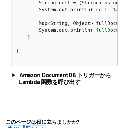
        String coll = (String) ns.get(
"
        System.out.println(
"coll: %s"
.f
        Map<String, Object> fullDocumen
        System.out.println(
"fullDocumen
    }

}

Amazon DocumentDB トリガーから
Lambda 関数を呼び出す
このページは役に立ちましたか?