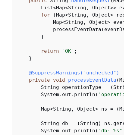
public
 String 
handleRequest
(Map<Str
        List<Map<String, Object>> event
for
 (Map<String, Object> record
            Map<String, Object> eventDa
            processEventData(eventData);
        }

return
"OK"
;

    }

@SuppressWarnings("unchecked")
private
void
processEventData
(Map<S
        String operationType = (String)
        System.out.println(
"operationTy
        Map<String, Object> ns = (Map<S
        String db = (String) ns.get(
"db
        System.out.println(
"db: %s"
.for