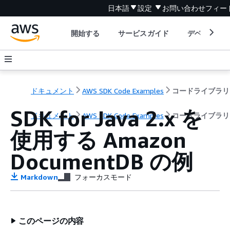
日本語
設定
お問い合わせ
フィー
開始する
サービスガイド
デベロッパ
ドキュメント
AWS SDK Code Examples
コードライブラリ
SDK for Java 2.x を
ドキュメント
AWS SDK Code Examples
コードライブラリ
使用する Amazon
DocumentDB の例
Markdown
フォーカスモード
このページの内容