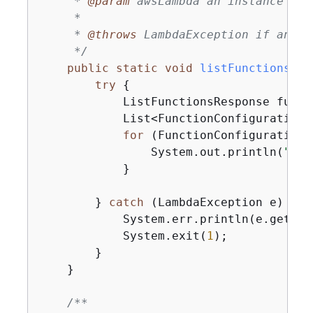
     * 
@param
 awsLambda an instance of 
     *

     * 
@throws
 LambdaException if an er
     */
public
static
void
listFunctions
(La
try
{
            ListFunctionsResponse funct
            List<FunctionConfiguration>
for
 (FunctionConfiguration 
                System.out.println(
"The
            }

        } 
catch
 (LambdaException e) 
{
            System.err.println(e.getMess
            System.exit(
1
);

        }

    }

/**
