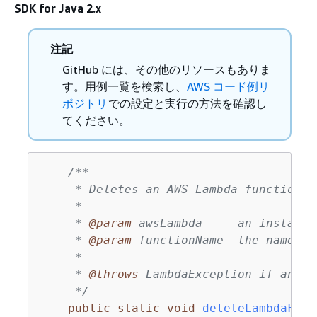
SDK for Java 2.x
注記
GitHub には、その他のリソースもありま
す。用例一覧を検索し、
AWS コード例リ
ポジトリ
での設定と実行の方法を確認し
てください。
/**

     * Deletes an AWS Lambda function.

     *

     * 
@param
 awsLambda     an instance
     * 
@param
 functionName  the name of
     *

     * 
@throws
 LambdaException if an er
     */
public
static
void
deleteLambdaFunc