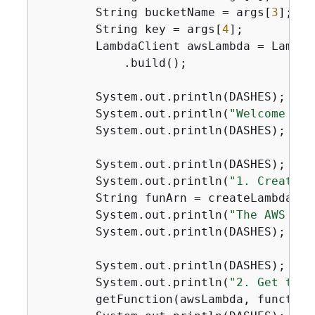
        String bucketName = args[
3
];

        String key = args[
4
];

        LambdaClient awsLambda = Lambda
            .build();

        System.out.println(DASHES);

        System.out.println(
"Welcome to 
        System.out.println(DASHES);

        System.out.println(DASHES);

        System.out.println(
"1. Create a
        String funArn = createLambdaFun
        System.out.println(
"The AWS Lam
        System.out.println(DASHES);

        System.out.println(DASHES);

        System.out.println(
"2. Get the 
        getFunction(awsLambda, functionN