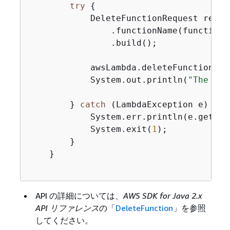
try
{
            DeleteFunctionRequest reque
                .functionName(functionNa
                .build();

            awsLambda.deleteFunction(req
            System.out.println(
"The "
 +
        } 
catch
 (LambdaException e) 
{
            System.err.println(e.getMess
            System.exit(
1
);

        }

    }

API の詳細については、
AWS SDK for Java 2.x
API リファレンス
の「
DeleteFunction
」を参照
してください。