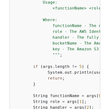
            Usage:

                <functionName> <role> <
            Where:

                functionName - The name
                role - The AWS Identity
                handler - The fully qua
                bucketName - The Amazon
                key - The Amazon S3 key
                "
""
;

if
 (args.length != 
5
) 
{
              System.out.println(usage);
return
;

        }

        String functionName = args[
0
];

        String role = args[
1
];

        String handler = args[
2
];
