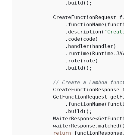
                .build();

            CreateFunctionRequest funct
                .functionName(functionNa
                .description(
"Created b
                .code(code)

                .handler(handler)

                .runtime(Runtime.JAVA17)
                .role(role)

                .build();

// Create a Lambda function
            CreateFunctionResponse func
            GetFunctionRequest getFunct
                .functionName(functionNa
                .build();

            WaiterResponse<GetFunctionR
            waiterResponse.matched().re
return
 functionResponse.fun