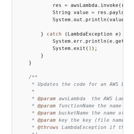
            res = awsLambda.invoke(reque
            String value = res.payload(
            System.out.println(value);

        } 
catch
 (LambdaException e) 
{
            System.err.println(e.getMess
            System.exit(
1
);

        }

    }

/**

     * Updates the code for an AWS Lamb
     *

     * 
@param
 awsLambda  the AWS Lambda 
     * 
@param
 functionName the name of 
     * 
@param
 bucketName the name of th
     * 
@param
 key the key (file name) o
     * 
@throws
 LambdaException if there