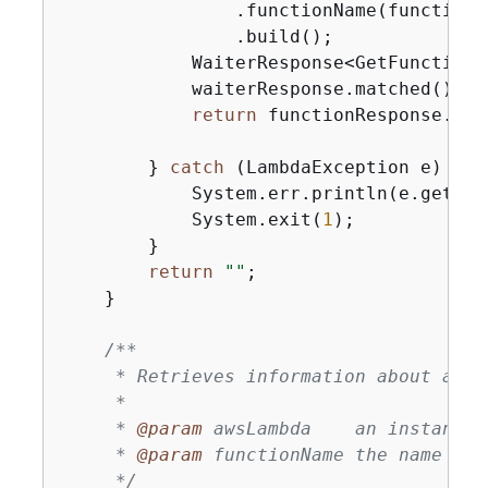
                .functionName(functionNa
                .build();

            WaiterResponse<GetFunctionR
            waiterResponse.matched().re
return
 functionResponse.fun
        } 
catch
 (LambdaException e) 
{
            System.err.println(e.getMess
            System.exit(
1
);

        }

return
""
;

    }

/**

     * Retrieves information about an A
     *

     * 
@param
 awsLambda    an instance 
     * 
@param
 functionName the name of 
     */