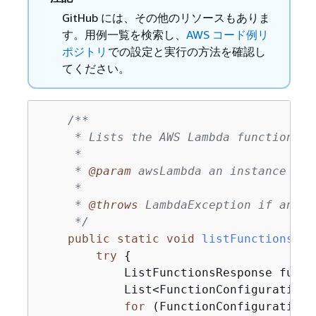
GitHub には、その他のリソースもありま
す。用例一覧を検索し、
AWS コード例リ
ポジトリ
での設定と実行の方法を確認し
てください。
/**

     * Lists the AWS Lambda functions a
     *

     * 
@param
 awsLambda an instance of 
     *

     * 
@throws
 LambdaException if an er
     */
public
static
void
listFunctions
(La
try
{
            ListFunctionsResponse funct
            List<FunctionConfiguration>
for
 (FunctionConfiguration 