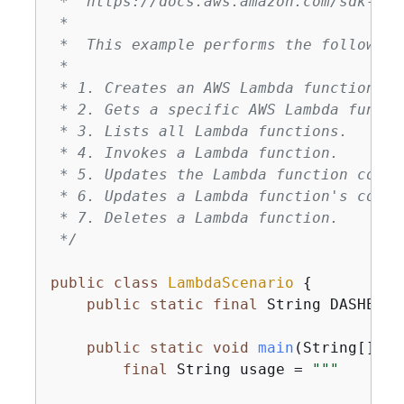
 *  https://docs.aws.amazon.com/sdk-for
 *

 *  This example performs the following 
 *

 * 1. Creates an AWS Lambda function.

 * 2. Gets a specific AWS Lambda functio
 * 3. Lists all Lambda functions.

 * 4. Invokes a Lambda function.

 * 5. Updates the Lambda function code 
 * 6. Updates a Lambda function's confi
 * 7. Deletes a Lambda function.

 */
public
class
LambdaScenario
{
public
static
final
 String DASHES =
public
static
void
main
(String[] ar
final
 String usage = 
""
"
