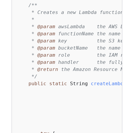
/**

     * Creates a new Lambda function in
     *

     * 
@param
 awsLambda    the AWS Lamb
     * 
@param
 functionName the name of 
     * 
@param
 key          the S3 key o
     * 
@param
 bucketName   the name of 
     * 
@param
 role         the IAM role
     * 
@param
 handler      the fully qu
     * 
@return
 the Amazon Resource Name
     */
public
static
 String 
createLambdaFu
                                       
                                       
                                       
                                       
                                       