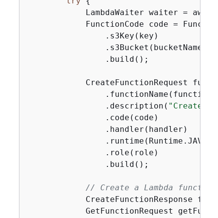
try
{
            LambdaWaiter waiter = awsLa
            FunctionCode code = Functio
                .s3Key(key)

                .s3Bucket(bucketName)

                .build();

            CreateFunctionRequest funct
                .functionName(functionNa
                .description(
"Created b
                .code(code)

                .handler(handler)

                .runtime(Runtime.JAVA17)
                .role(role)

                .build();

// Create a Lambda function
            CreateFunctionResponse func
            GetFunctionRequest getFunct