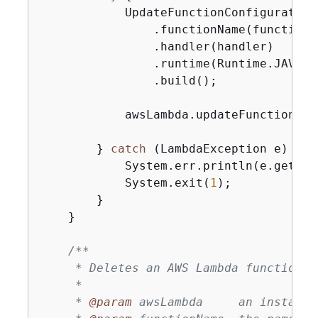
            UpdateFunctionConfiguration
                .functionName(functionNa
                .handler(handler)

                .runtime(Runtime.JAVA17)
                .build();

            awsLambda.updateFunctionCon
        } 
catch
 (LambdaException e) 
{
            System.err.println(e.getMess
            System.exit(
1
);

        }

    }

/**

     * Deletes an AWS Lambda function.

     *

     * 
@param
 awsLambda     an instance