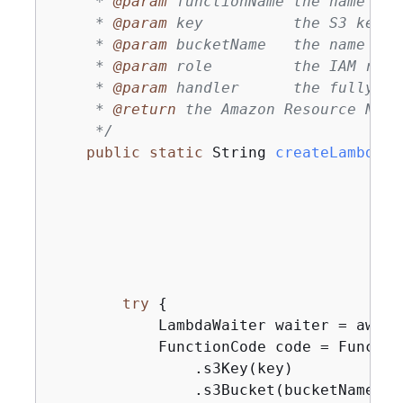
     * 
@param
 functionName the name of 
     * 
@param
 key          the S3 key o
     * 
@param
 bucketName   the name of 
     * 
@param
 role         the IAM role
     * 
@param
 handler      the fully qu
     * 
@return
 the Amazon Resource Name
     */
public
static
 String 
createLambdaFu
                                       
                                       
                                       
                                       
                                       
try
{
            LambdaWaiter waiter = awsLa
            FunctionCode code = Functio
                .s3Key(key)

                .s3Bucket(bucketName)
