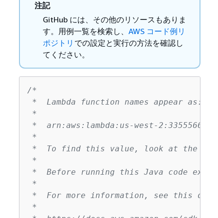
注記
GitHub には、その他のリソースもありま
す。用例一覧を検索し、
AWS コード例リ
ポジトリ
での設定と実行の方法を確認し
てください。
/*

 *  Lambda function names appear as:

 *

 *  arn:aws:lambda:us-west-2:3355566667
 *

 *  To find this value, look at the fun
 *

 *  Before running this Java code examp
 *

 *  For more information, see this docu
 *
