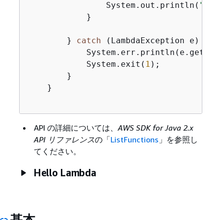
                System.out.println(
"The
            }

        } 
catch
 (LambdaException e) 
{
            System.err.println(e.getMess
            System.exit(
1
);

        }

    }

API の詳細については、
AWS SDK for Java 2.x
API リファレンス
の「
ListFunctions
」を参照し
てください。
Hello Lambda
基本