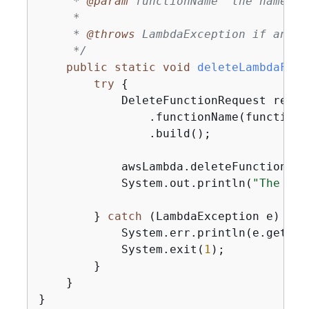
     * 
@param
 functionName  the name of
     *

     * 
@throws
 LambdaException if an er
     */
public
static
void
deleteLambdaFunc
try
{
            DeleteFunctionRequest reque
                .functionName(functionNa
                .build();

            awsLambda.deleteFunction(req
            System.out.println(
"The "
 +
        } 
catch
 (LambdaException e) 
{
            System.err.println(e.getMess
            System.exit(
1
);

        }

    }

}
