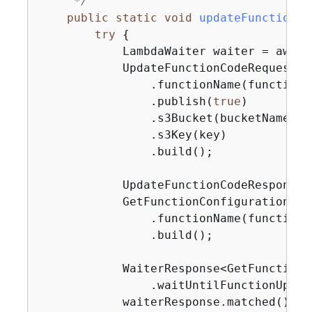
     */
public
static
void
updateFunctionCo
try
{
            LambdaWaiter waiter = awsLa
            UpdateFunctionCodeRequest f
                .functionName(functionNa
                .publish(
true
)

                .s3Bucket(bucketName)

                .s3Key(key)

                .build();

            UpdateFunctionCodeResponse 
            GetFunctionConfigurationReq
                .functionName(functionNa
                .build();

            WaiterResponse<GetFunctionC
                .waitUntilFunctionUpdat
            waiterResponse.matched().re