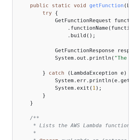
public
static
void
getFunction
(Lamb
try
{
            GetFunctionRequest function
                .functionName(functionNa
                .build();

            GetFunctionResponse respons
            System.out.println(
"The run
        } 
catch
 (LambdaException e) 
{
            System.err.println(e.getMess
            System.exit(
1
);

        }

    }

/**

     * Lists the AWS Lambda functions a
     *
