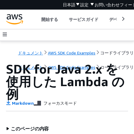
日本語
設定
お問い合わせ
フィー
開始する
サービスガイド
デベロッパ
ドキュメント
AWS SDK Code Examples
コードライブラリ
SDK for Java 2.x を
ドキュメント
AWS SDK Code Examples
コードライブラリ
使用した Lambda の
例
Markdown
フォーカスモード
このページの内容