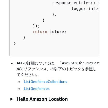
                response.entries().forE
                        logger.info(
"Ge
                );

            }

        });

return
 future;

    }

}

API の詳細については、「
AWS SDK for Java 2.x
API リファレンス
」の以下のトピックを参照し
てください。
ListGeofenceCollections
ListGeofences
Hello Amazon Location