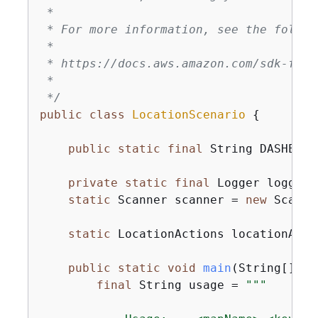
 *

 * For more information, see the follow
 *

 * https://docs.aws.amazon.com/sdk-for-
 *

 */
public
class
LocationScenario
{
public
static
final
 String DASHES =
private
static
final
 Logger logger 
static
 Scanner scanner = 
new
 Scanne
static
 LocationActions locationActi
public
static
void
main
(String[] ar
final
 String usage = 
""
"
