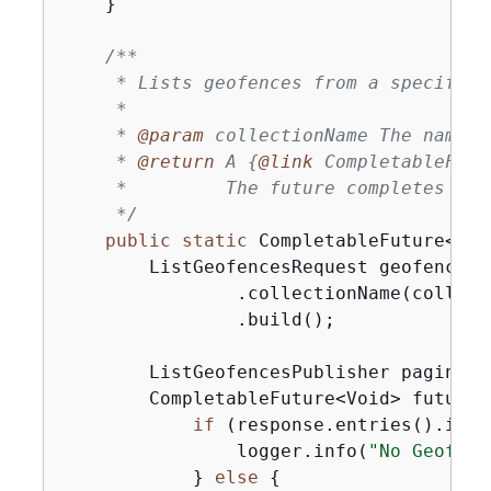
    }

/**

     * Lists geofences from a specified
     *

     * 
@param
 collectionName The name o
     * 
@return
 A 
{
@link
 CompletableFutu
     *         The future completes whe
     */
public
static
 CompletableFuture<Voi
        ListGeofencesRequest geofencesR
                .collectionName(collecti
                .build();

        ListGeofencesPublisher paginato
        CompletableFuture<Void> future 
if
 (response.entries().isEm
                logger.info(
"No Geofenc
            } 
else
{