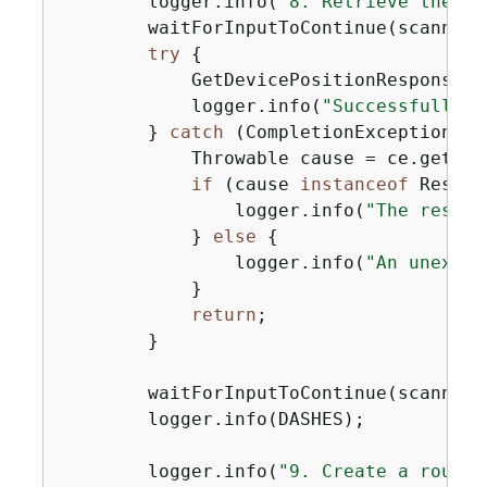
        logger.info(
"8. Retrieve the mo
        waitForInputToContinue(scanner);
try
{
            GetDevicePositionResponse r
            logger.info(
"Successfully f
        } 
catch
 (CompletionException ce
            Throwable cause = ce.getCaus
if
 (cause 
instanceof
 Resour
                logger.info(
"The resour
            } 
else
{
                logger.info(
"An unexpec
            }

return
;

        }

        waitForInputToContinue(scanner);
        logger.info(DASHES);

        logger.info(
"9. Create a route 