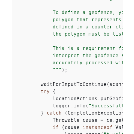
            To define a geofence, you n
            polygon that represents the
            defined in a counter-clockw
            the polygon must be listed 
            This is a requirement for t
            interpret the geofence and 
            accurately processed within
            "
""
);

        waitForInputToContinue(scanner);
try
{
            locationActions.putGeofence
            logger.info(
"Successfully c
        } 
catch
 (CompletionException ce
            Throwable cause = ce.getCaus
if
 (cause 
instanceof
 Valida