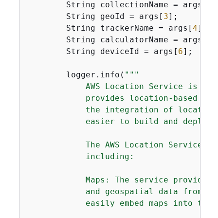
        String collectionName = args[
2
]
        String geoId = args[
3
];

        String trackerName = args[
4
];

        String calculatorName = args[
5
]
        String deviceId = args[
6
];

        logger.info(
""
"

            AWS Location Service is a f
            provides location-based ser
            the integration of location
            easier to build and deploy 
            The AWS Location Service of
            including:

            Maps: The service provides 
            and geospatial data from va
            easily embed maps into thei