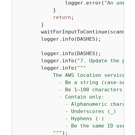
                logger.error(
"An unexpe
            }

return
;

        }

        waitForInputToContinue(scanner);
        logger.info(DASHES);

        logger.info(DASHES);

        logger.info(
"7. Update the posi
        logger.info(
""
"

            The AWS location service do
              - Be a string (case-sensit
              - Be 1–100 characters long
              - Contain only:

                - Alphanumeric characte
                - Underscores (_)

                - Hyphens (-)

                - Be the same ID used w
            "
""
);
