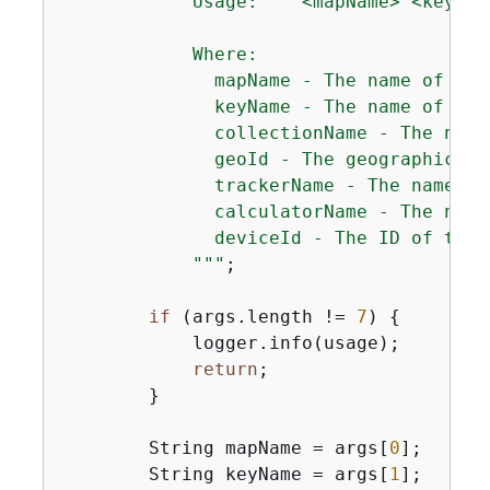
            Usage:    <mapName> <keyNam
            Where:

              mapName - The name of the
              keyName - The name of the
              collectionName - The name
              geoId - The geographic id
              trackerName - The name of
              calculatorName - The name
              deviceId - The ID of the 
            "
""
;

if
 (args.length != 
7
) 
{
            logger.info(usage);

return
;

        }

        String mapName = args[
0
];

        String keyName = args[
1
];
