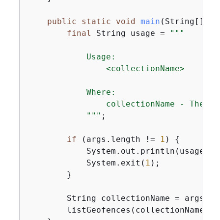
public
static
void
main
(String[] ar
final
 String usage = 
""
"

            Usage:

                <collectionName>

            Where:

                collectionName - The Am
            "
""
;

if
 (args.length != 
1
) 
{
            System.out.println(usage);

            System.exit(
1
);

        }

        String collectionName = args[
0
]
        listGeofences(collectionName);
