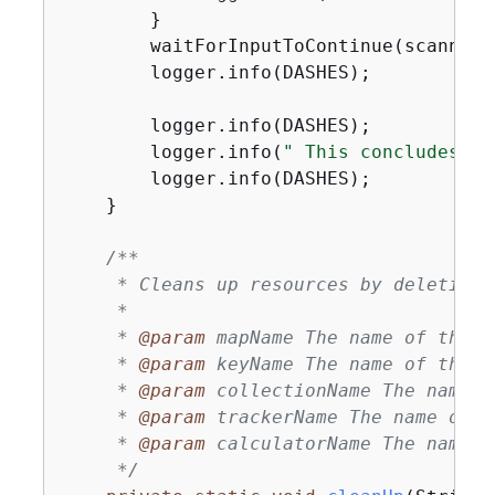
        }

        waitForInputToContinue(scanner);
        logger.info(DASHES);

        logger.info(DASHES);

        logger.info(
" This concludes th
        logger.info(DASHES);

    }

/**

     * Cleans up resources by deleting 
     *

     * 
@param
 mapName The name of the m
     * 
@param
 keyName The name of the k
     * 
@param
 collectionName The name o
     * 
@param
 trackerName The name of t
     * 
@param
 calculatorName The name o
     */