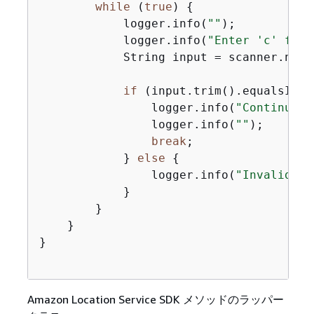
while
 (
true
) 
{
            logger.info(
""
);

            logger.info(
"Enter 'c' foll
            String input = scanner.nextL
if
 (input.trim().equalsIgno
                logger.info(
"Continuing
                logger.info(
""
);

break
;

            } 
else
{
                logger.info(
"Invalid in
            }

        }

    }

}

Amazon Location Service SDK メソッドのラッパー