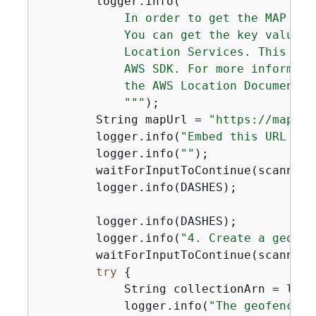
        logger.info(
""
"

            In order to get the MAP URL
            You can get the key value u
            Location Services. This ope
            AWS SDK. For more informati
            the AWS Location Documentati
            "
""
);

        String mapUrl = 
"https://maps.g
        logger.info(
"Embed this URL in 
        logger.info(
""
);

        waitForInputToContinue(scanner);
        logger.info(DASHES);

        logger.info(DASHES);

        logger.info(
"4. Create a geofen
        waitForInputToContinue(scanner);
try
{
            String collectionArn = loca
            logger.info(
"The geofence c