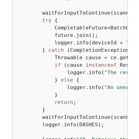
        waitForInputToContinue(scanner);
try
{
            CompletableFuture<BatchUpda
            future.join();

            logger.info(deviceId + 
" wa
        } 
catch
 (CompletionException ce
            Throwable cause = ce.getCaus
if
 (cause 
instanceof
 Resour
                logger.info(
"The resour
            } 
else
{
                logger.info(
"An unexpec
            }

return
;

        }

        waitForInputToContinue(scanner);
        logger.info(DASHES);
