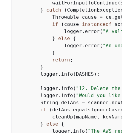
            waitForInputToContinue(scann
        } 
catch
 (CompletionException ce
            Throwable cause = ce.getCaus
if
 (cause 
instanceof
 softwa
                logger.error(
"A validat
            } 
else
{
                logger.error(
"An unexpe
            }

return
;

        }

        logger.info(DASHES);

        logger.info(
"12. Delete the AWS
        logger.info(
"Would you like to 
        String delAns = scanner.nextLine
if
 (delAns.equalsIgnoreCase(
"y"
            cleanUp(mapName, keyName, c
        } 
else
{
            logger.info(
"The AWS resour