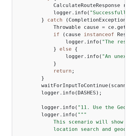
            CalculateRouteResponse resp
            logger.info(
"Successfully c
        } 
catch
 (CompletionException ce
            Throwable cause = ce.getCaus
if
 (cause 
instanceof
 Resour
                logger.info(
"The resour
            } 
else
{
                logger.info(
"An unexpec
            }

return
;

        }

        waitForInputToContinue(scanner);
        logger.info(DASHES);

        logger.info(
"11. Use the GeoPla
        logger.info(
""
"

            This scenario will show use
            location search and geocodi