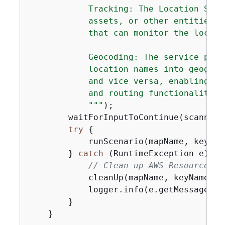
            Tracking: The Location Serv
            assets, or other entities, 
            that can monitor the locati
            Geocoding: The service prov
            location names into geograp
            and vice versa, enabling de
            and routing functionality i
            "
""
);

        waitForInputToContinue(scanner);
try
{
            runScenario(mapName, keyNam
        } 
catch
 (RuntimeException e) 
{
// Clean up AWS Resources.
            cleanUp(mapName, keyName, c
            logger.info(e.getMessage());
        }

    }
