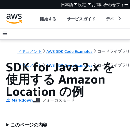
日本語
設定
お問い合わせ
フィー
開始する
サービスガイド
デベロッパ
ドキュメント
AWS SDK Code Examples
コードライブラリ
SDK for Java 2.x を
ドキュメント
AWS SDK Code Examples
コードライブラリ
使用する Amazon
Location の例
Markdown
フォーカスモード
このページの内容