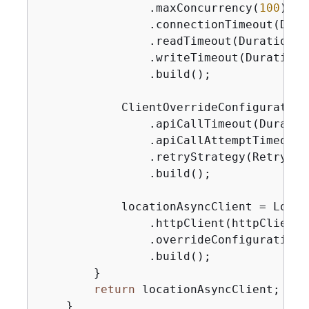
                .maxConcurrency(
100
)

                .connectionTimeout(Dura
                .readTimeout(Duration.o
                .writeTimeout(Duration.
                .build();

            ClientOverrideConfiguration
                .apiCallTimeout(Duratio
                .apiCallAttemptTimeout(
                .retryStrategy(RetryMode
                .build();

            locationAsyncClient = Locat
                .httpClient(httpClient)

                .overrideConfiguration(
                .build();

        }

return
 locationAsyncClient;

    }
