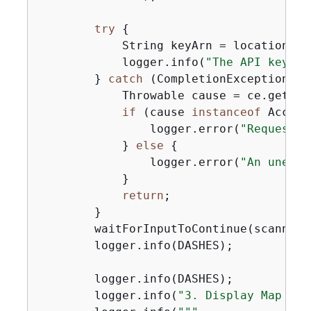
try
{
            String keyArn = locationAct
            logger.info(
"The API key wa
        } 
catch
 (CompletionException ce
            Throwable cause = ce.getCaus
if
 (cause 
instanceof
 Access
                logger.error(
"Request w
            } 
else
{
                logger.error(
"An unexpe
            }

return
;

        }

        waitForInputToContinue(scanner);
        logger.info(DASHES);

        logger.info(DASHES);

        logger.info(
"3. Display Map URL