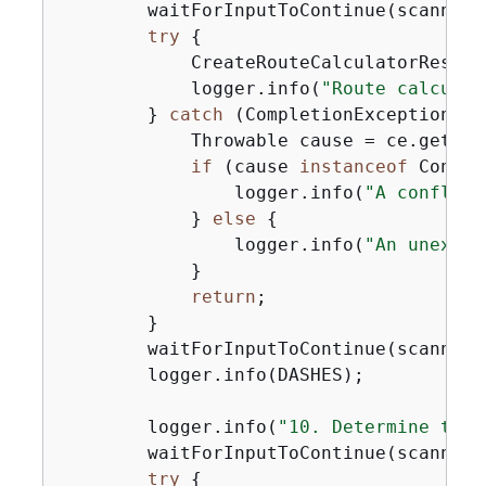
        waitForInputToContinue(scanner);
try
{
            CreateRouteCalculatorRespon
            logger.info(
"Route calculat
        } 
catch
 (CompletionException ce
            Throwable cause = ce.getCaus
if
 (cause 
instanceof
 Confli
                logger.info(
"A conflict
            } 
else
{
                logger.info(
"An unexpec
            }

return
;

        }

        waitForInputToContinue(scanner);
        logger.info(DASHES);

        logger.info(
"10. Determine the 
        waitForInputToContinue(scanner);
try
{