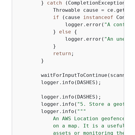
        } 
catch
 (CompletionException ce
            Throwable cause = ce.getCaus
if
 (cause 
instanceof
 Confli
                logger.error(
"A conflic
            } 
else
{
                logger.error(
"An unexpe
            }

return
;

        }

        waitForInputToContinue(scanner);
        logger.info(DASHES);

        logger.info(DASHES);

        logger.info(
"5. Store a geofenc
        logger.info(
""
"

            An AWS Location geofence is
            on a map. It is a useful fe
            assets or monitoring the mo