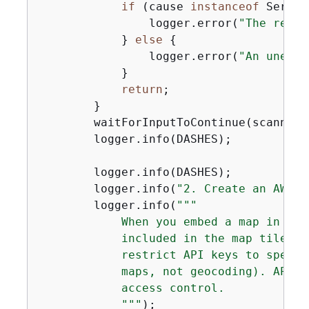
if
 (cause 
instanceof
 Servic
                logger.error(
"The reque
            } 
else
{
                logger.error(
"An unexpe
            }

return
;

        }

        waitForInputToContinue(scanner);
        logger.info(DASHES);

        logger.info(DASHES);

        logger.info(
"2. Create an AWS L
        logger.info(
""
"

            When you embed a map in a w
            included in the map tile UR
            restrict API keys to specif
            maps, not geocoding). API k
            access control.

            "
""
);
