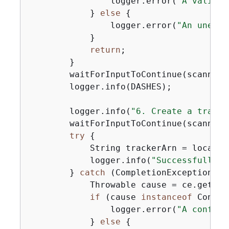
                logger.error(
"A validat
            } 
else
{
                logger.error(
"An unexpe
            }

return
;

        }

        waitForInputToContinue(scanner);
        logger.info(DASHES);

        logger.info(
"6. Create a tracke
        waitForInputToContinue(scanner);
try
{
            String trackerArn = locatio
            logger.info(
"Successfully c
        } 
catch
 (CompletionException ce
            Throwable cause = ce.getCaus
if
 (cause 
instanceof
 Confli
                logger.error(
"A conflic
            } 
else
{