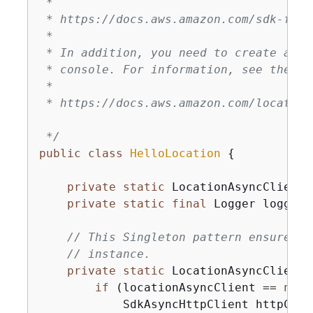
 *

 * https://docs.aws.amazon.com/sdk-for-
 *

 * In addition, you need to create a co
 * console. For information, see the fo
 *

 * https://docs.aws.amazon.com/location
 */
public
class
HelloLocation
{
private
static
 LocationAsyncClient 
private
static
final
 Logger logger 
// This Singleton pattern ensures t
// instance.
private
static
 LocationAsyncClient 
if
 (locationAsyncClient == 
null
            SdkAsyncHttpClient httpClie