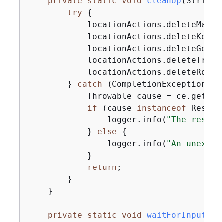
private
static
void
cleanUp
(String 
try
{
            locationActions.deleteMap(m
            locationActions.deleteKey(k
            locationActions.deleteGeofe
            locationActions.deleteTrack
            locationActions.deleteRoute
        } 
catch
 (CompletionException ce
            Throwable cause = ce.getCaus
if
 (cause 
instanceof
 Resour
                logger.info(
"The resour
            } 
else
{
                logger.info(
"An unexpec
            }

return
;

        }

    }

private
static
void
waitForInputToC