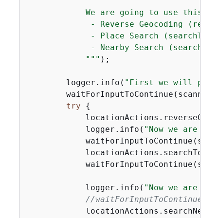
            We are going to use this cl
             - Reverse Geocoding (rever
             - Place Search (searchText
             - Nearby Search (searchNea
            "
""
);

        logger.info(
"First we will perf
        waitForInputToContinue(scanner);
try
{
            locationActions.reverseGeoc
            logger.info(
"Now we are goi
            waitForInputToContinue(scann
            locationActions.searchText(
            waitForInputToContinue(scann
            logger.info(
"Now we are goi
//waitForInputToContinue(sc
            locationActions.searchNearBy