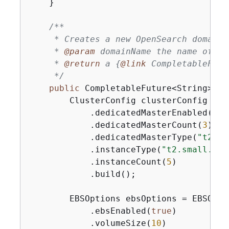
    }

/**

     * Creates a new OpenSearch domain 
     * 
@param
 domainName the name of th
     * 
@return
 a 
{
@link
 CompletableFutu
     */
public
 CompletableFuture<String> 
cr
        ClusterConfig clusterConfig = C
            .dedicatedMasterEnabled(
tru
            .dedicatedMasterCount(
3
)

            .dedicatedMasterType(
"t2.sm
            .instanceType(
"t2.small.sea
            .instanceCount(
5
)

            .build();

        EBSOptions ebsOptions = EBSOpti
            .ebsEnabled(
true
)

            .volumeSize(
10
)
