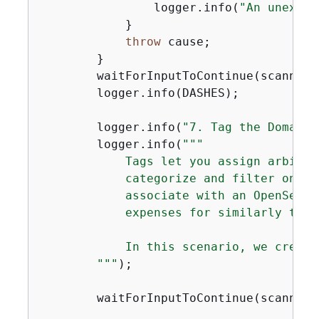
                logger.info(
"An unexpec
            }

throw
 cause;

        }

        waitForInputToContinue(scanner);
        logger.info(DASHES);

        logger.info(
"7. Tag the Domain"
        logger.info(
""
"

            Tags let you assign arbitra
            categorize and filter on th
            associate with an OpenSearc
            expenses for similarly tagg
            In this scenario, we create
        "
""
);

        waitForInputToContinue(scanner);