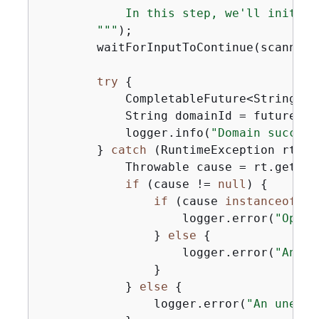
            In this step, we'll initiat
        "
""
);

        waitForInputToContinue(scanner);
try
{
            CompletableFuture<String> f
            String domainId = future.joi
            logger.info(
"Domain success
        } 
catch
 (RuntimeException rt) 
{
            Throwable cause = rt.getCaus
if
 (cause != 
null
) 
{
if
 (cause 
instanceof
 Op
                    logger.error(
"OpenS
                } 
else
{
                    logger.error(
"An un
                }

            } 
else
{
                logger.error(
"An unexpe