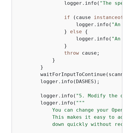
                logger.info(
"The specif
if
 (cause 
instanceof
 Op
                    logger.info(
"An Ope
                } 
else
{
                    logger.info(
"An une
                }

throw
 cause;

            }

        }

        waitForInputToContinue(scanner);
        logger.info(DASHES);

        logger.info(
"5. Modify the doma
        logger.info(
""
"

            You can change your OpenSea
            This makes it easy to adjus
            down quickly without recrea