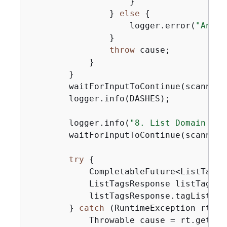
                    }

                } 
else
{
                    logger.error(
"An un
                }

throw
 cause;

            }

        }

        waitForInputToContinue(scanner);
        logger.info(DASHES);

        logger.info(
"8. List Domain tag
        waitForInputToContinue(scanner);
try
{
            CompletableFuture<ListTagsR
            ListTagsResponse listTagsRe
            listTagsResponse.tagList().
        } 
catch
 (RuntimeException rt) 
{
            Throwable cause = rt.getCaus