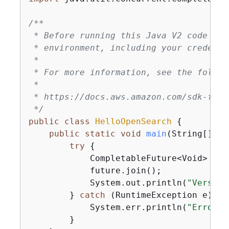
/**

 * Before running this Java V2 code exa
 * environment, including your credentia
 *

 * For more information, see the follow
 *

 * https://docs.aws.amazon.com/sdk-for-
 */
public
class
HelloOpenSearch
{
public
static
void
main
(String[] ar
try
{
            CompletableFuture<Void> fut
            future.join();

            System.out.println(
"Version
        } 
catch
 (RuntimeException e) 
{
            System.err.println(
"Error o
        }
