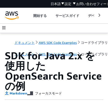
日本語
設定
お問い合わせ
フィー
開始する
サービスガイド
デベロッパ
ドキュメント
AWS SDK Code Examples
コードライブラリ
SDK for Java 2.x を
ドキュメント
AWS SDK Code Examples
コードライブラリ
使用した
OpenSearch Service
の例
Markdown
フォーカスモード