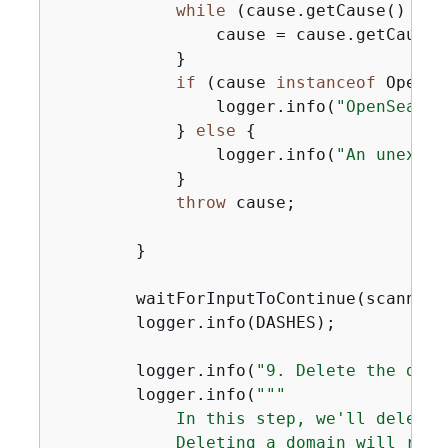
while
 (cause.getCause() != 
                cause = cause.getCause()
            }

if
 (cause 
instanceof
 OpenSe
                logger.info(
"OpenSearch
            } 
else
{
                logger.info(
"An unexpec
            }

throw
 cause;

        }

        waitForInputToContinue(scanner);
        logger.info(DASHES);

        logger.info(
"9. Delete the doma
        logger.info(
""
"

            In this step, we'll delete 
            Deleting a domain will remo