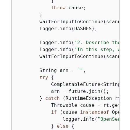
            }

throw
 cause;

        }

        waitForInputToContinue(scanner);
        logger.info(DASHES);

        logger.info(
"2. Describe the Am
        logger.info(
"In this step, we g
        waitForInputToContinue(scanner);
        String arn = 
""
;

try
{
            CompletableFuture<String> f
            arn = future.join();

        } 
catch
 (RuntimeException rt) 
{
            Throwable cause = rt.getCaus
if
 (cause 
instanceof
 OpenSe
                logger.info(
"OpenSearch
            } 
else
{