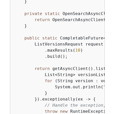
    }

private
static
 OpenSearchAsyncClien
return
 OpenSearchAsyncClient.bu
    }

public
static
 CompletableFuture<Voi
        ListVersionsRequest request = L
            .maxResults(
10
)

            .build();

return
 getAsyncClient().listVer
            List<String> versionList = 
for
 (String version : versi
                System.out.println(
"Ver
            }

        }).exceptionally(ex -> 
{
// Handle the exception, or
throw
new
 RuntimeException(