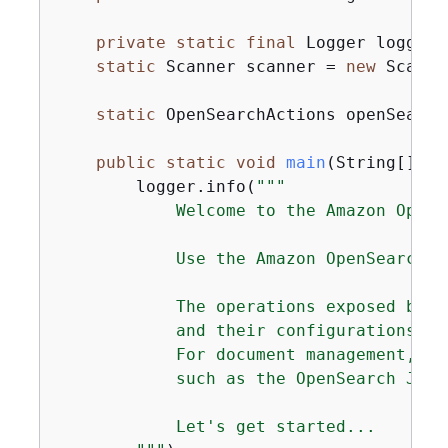
private
static
final
 Logger logger 
static
 Scanner scanner = 
new
 Scanne
static
 OpenSearchActions openSearch
public
static
void
main
(String[] ar
        logger.info(
""
"

            Welcome to the Amazon OpenS
            Use the Amazon OpenSearch S
            The operations exposed by t
            and their configurations, n
            For document management, yo
            such as the OpenSearch Java
            Let's get started...
