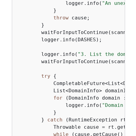
                logger.info(
"An unexpec
            }

throw
 cause;

        }

        waitForInputToContinue(scanner);
        logger.info(DASHES);

        logger.info(
"3. List the domain
        waitForInputToContinue(scanner);
try
{
            CompletableFuture<List<Doma
            List<DomainInfo> domainInfo
for
 (DomainInfo domain : do
                logger.info(
"Domain nam
            }

        } 
catch
 (RuntimeException rt) 
{
            Throwable cause = rt.getCaus
while
 (cause.getCause() != 