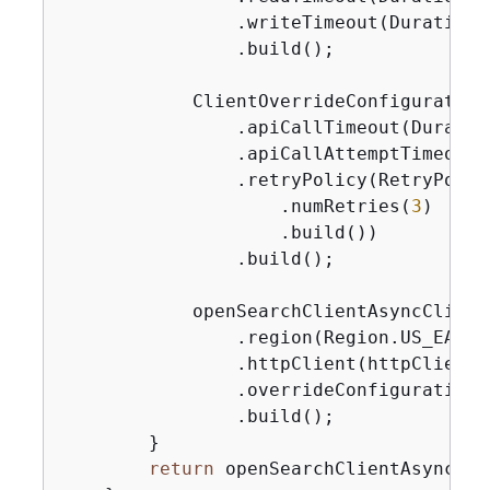
                .writeTimeout(Duration.
                .build();

            ClientOverrideConfiguration
                .apiCallTimeout(Duratio
                .apiCallAttemptTimeout(
                .retryPolicy(RetryPolicy
                    .numRetries(
3
)

                    .build())

                .build();

            openSearchClientAsyncClient
                .region(Region.US_EAST_1
                .httpClient(httpClient)

                .overrideConfiguration(
                .build();

        }

return
 openSearchClientAsyncClie