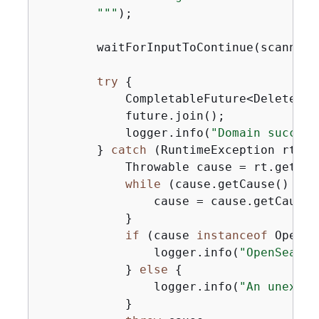
        "
""
);

        waitForInputToContinue(scanner);
try
{
            CompletableFuture<DeleteDom
            future.join();

            logger.info(
"Domain success
        } 
catch
 (RuntimeException rt) 
{
            Throwable cause = rt.getCaus
while
 (cause.getCause() != 
                cause = cause.getCause()
            }

if
 (cause 
instanceof
 OpenSe
                logger.info(
"OpenSearch
            } 
else
{
                logger.info(
"An unexpec
            }
