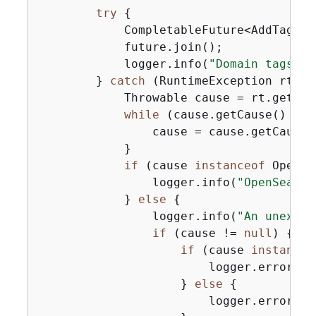
try
{
            CompletableFuture<AddTagsRe
            future.join();

            logger.info(
"Domain tags ad
        } 
catch
 (RuntimeException rt) 
{
            Throwable cause = rt.getCaus
while
 (cause.getCause() != 
                cause = cause.getCause()
            }

if
 (cause 
instanceof
 OpenSe
                logger.info(
"OpenSearch
            } 
else
{
                logger.info(
"An unexpec
if
 (cause != 
null
) 
{
if
 (cause 
instanceo
                        logger.error(
"O
                    } 
else
{
                        logger.error(
"A