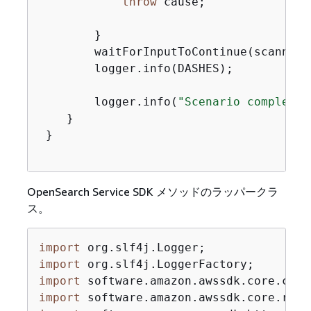
throw
 cause;

        }

        waitForInputToContinue(scanner);
        logger.info(DASHES);

        logger.info(
"Scenario complete!
    }

 }

OpenSearch Service SDK メソッドのラッパークラ
ス。
import
import
import
import