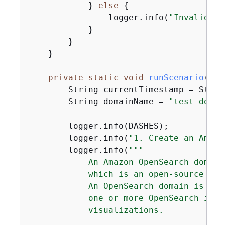
            } 
else
{
                logger.info(
"Invalid in
            }

        }

    }

private
static
void
runScenario
()
t
        String currentTimestamp = Strin
        String domainName = 
"test-domai
        logger.info(DASHES);

        logger.info(
"1. Create an Amazo
        logger.info(
""
"

            An Amazon OpenSearch domain
            which is an open-source sea
            An OpenSearch domain is ess
            one or more OpenSearch inde
            visualizations.
