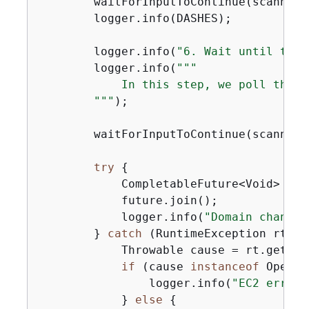
        waitForInputToContinue(scanner);
        logger.info(DASHES);

        logger.info(
"6. Wait until the 
        logger.info(
""
"

            In this step, we poll the s
        "
""
);

        waitForInputToContinue(scanner);
try
{
            CompletableFuture<Void> fut
            future.join();

            logger.info(
"Domain change 
        } 
catch
 (RuntimeException rt) 
{
            Throwable cause = rt.getCaus
if
 (cause 
instanceof
 OpenSe
                logger.info(
"EC2 error 
            } 
else
{