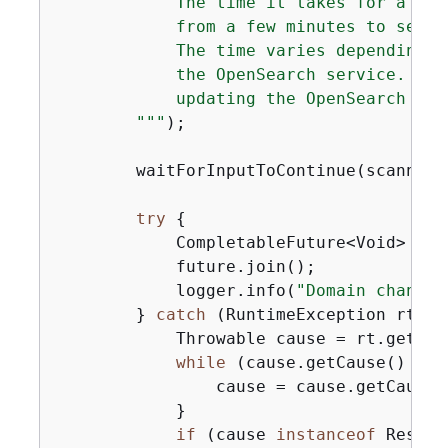
            The time it takes for a cha
            from a few minutes to sever
            The time varies depending o
            the OpenSearch service. In 
            updating the OpenSearch ver
        "
""
);

        waitForInputToContinue(scanner);
try
{
            CompletableFuture<Void> fut
            future.join();

            logger.info(
"Domain change 
        } 
catch
 (RuntimeException rt) 
{
            Throwable cause = rt.getCaus
while
 (cause.getCause() != 
                cause = cause.getCause()
            }

if
 (cause 
instanceof
 Resour