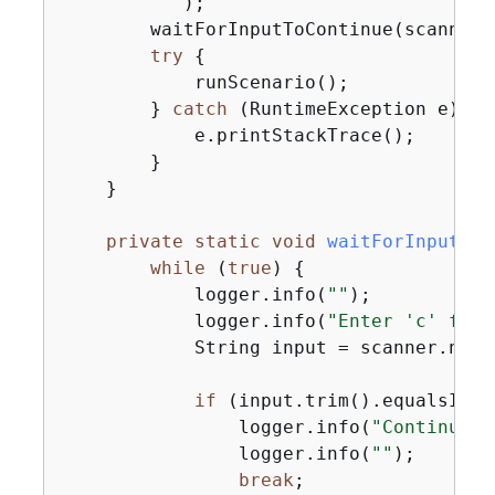
        "
""
);

        waitForInputToContinue(scanner);
try
{
            runScenario();

        } 
catch
 (RuntimeException e) 
{
            e.printStackTrace();

        }

    }

private
static
void
waitForInputToC
while
 (
true
) 
{
            logger.info(
""
);

            logger.info(
"Enter 'c' foll
            String input = scanner.nextL
if
 (input.trim().equalsIgno
                logger.info(
"Continuing
                logger.info(
""
);

break
;
