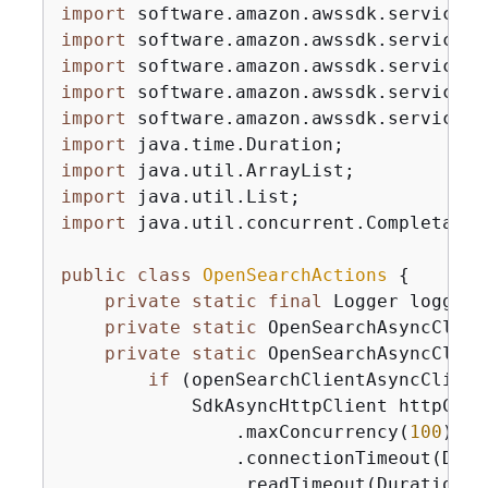
import
import
import
import
import
import
import
import
import
 java.util.concurrent.CompletableF
public
class
OpenSearchActions
{
private
static
final
 Logger logger 
private
static
 OpenSearchAsyncClien
private
static
 OpenSearchAsyncClien
if
 (openSearchClientAsyncClient
            SdkAsyncHttpClient httpClie
                .maxConcurrency(
100
)

                .connectionTimeout(Dura
                .readTimeout(Duration.o