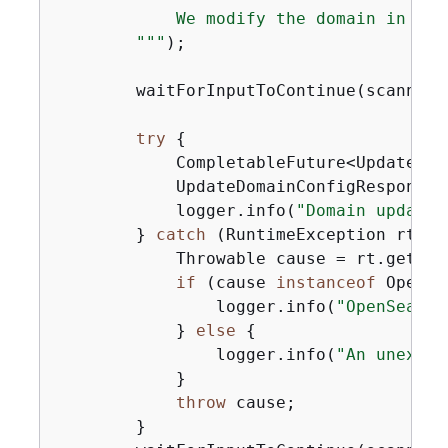
            We modify the domain in thi
        "
""
);

        waitForInputToContinue(scanner);
try
{
            CompletableFuture<UpdateDom
            UpdateDomainConfigResponse 
            logger.info(
"Domain update 
        } 
catch
 (RuntimeException rt) 
{
            Throwable cause = rt.getCaus
if
 (cause 
instanceof
 OpenSe
                logger.info(
"OpenSearch
            } 
else
{
                logger.info(
"An unexpec
            }

throw
 cause;

        }
