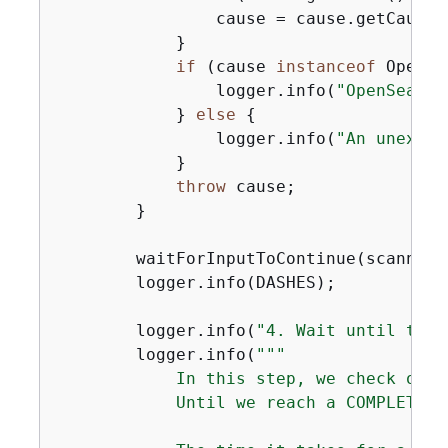
                cause = cause.getCause()
            }

if
 (cause 
instanceof
 OpenSe
                logger.info(
"OpenSearch
            } 
else
{
                logger.info(
"An unexpec
            }

throw
 cause;

        }

        waitForInputToContinue(scanner);
        logger.info(DASHES);

        logger.info(
"4. Wait until the 
        logger.info(
""
"

            In this step, we check on t
            Until we reach a COMPLETED 