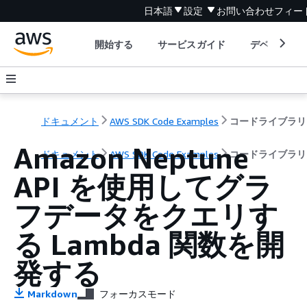
日本語
設定
お問い合わせ
フィー
開始する
サービスガイド
デベロッパ
ドキュメント
AWS SDK Code Examples
コードライブラリ
Amazon Neptune
ドキュメント
AWS SDK Code Examples
コードライブラリ
API を使用してグラ
フデータをクエリす
る Lambda 関数を開
発する
Markdown
フォーカスモード