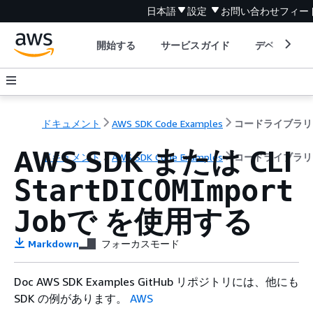
日本語
設定
お問い合わせ
フィー
開始する
サービスガイド
デベロッパ
ドキュメント
AWS SDK Code Examples
コードライブラリ
AWS SDK または CLI
ドキュメント
AWS SDK Code Examples
コードライブラリ
StartDICOMImport
で を使用する
Job
Markdown
フォーカスモード
Doc AWS SDK Examples GitHub リポジトリには、他にも
SDK の例があります。
AWS