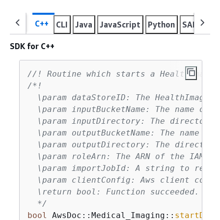
C++
CLI
Java
JavaScript
Python
SAP ABAP
SDK for C++
//! Routine which starts a HealthImagin
/*!

  \param dataStoreID: The HealthImaging
  \param inputBucketName: The name of t
  \param inputDirectory: The directory 
  \param outputBucketName: The name of 
  \param outputDirectory: The directory
  \param roleArn: The ARN of the IAM ro
  \param importJobId: A string to recei
  \param clientConfig: Aws client config
  \return bool: Function succeeded.

  */
bool
 AwsDoc::Medical_Imaging::
startDICO