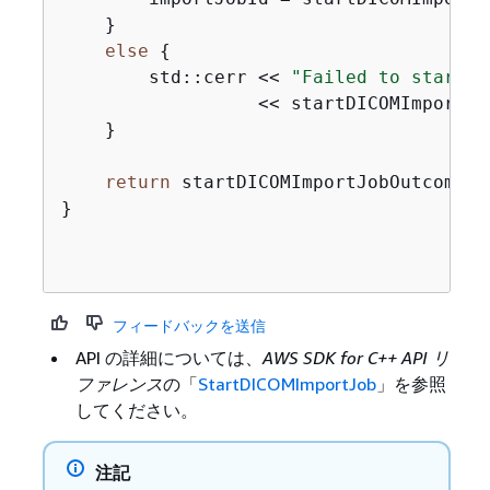
    }

else
{
        std::cerr << 
"Failed to start D
                  << startDICOMImportJo
    }

return
 startDICOMImportJobOutcome.
I
}

フィードバックを送信
API の詳細については、
AWS SDK for C++ API リ
ファレンス
の「
StartDICOMImportJob
」を参照
してください。
注記