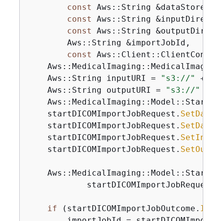
const
 Aws::String &dataStoreID,
const
 Aws::String &inputDirecto
const
 Aws::String &outputDirect
        Aws::String &importJobId,

const
 Aws::Client::ClientConfig
    Aws::
MedicalImaging::MedicalImaging
    Aws::String inputURI = 
"s3://"
 + in
    Aws::String outputURI = 
"s3://"
 + o
    Aws::MedicalImaging::Model::StartDI
    startDICOMImportJobRequest.
SetDatas
    startDICOMImportJobRequest.
SetDataA
    startDICOMImportJobRequest.
SetInput
    startDICOMImportJobRequest.
SetOutpu
    Aws::MedicalImaging::Model::StartDI
            startDICOMImportJobRequest);
if
 (startDICOMImportJobOutcome.
IsSu
        importJobId = startDICOMImportJ