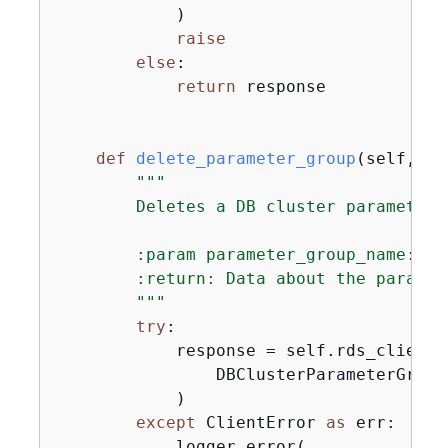
            )

raise
else
:

return
 response

def
delete_parameter_group
(
self, pa
"""

        Deletes a DB cluster parameter g
        :param parameter_group_name: Th
        :return: Data about the paramete
        """
try
:

            response = self.rds_client.
                DBClusterParameterGroup
            )

except
 ClientError 
as
 err:

            logger.error(
