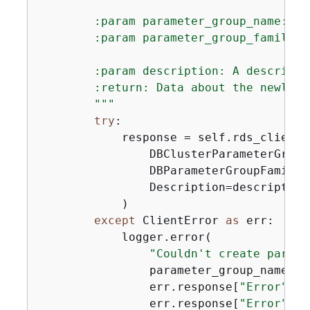
        :param parameter_group_name: Th
        :param parameter_group_family: 
                                       
        :param description: A descripti
        :return: Data about the newly c
        """
try
:

            response = self.rds_client.
                DBClusterParameterGroup
                DBParameterGroupFamily=
                Description=description,
            )

except
 ClientError 
as
 err:

            logger.error(

"Couldn't create parame
                parameter_group_name,

                err.response[
"Error"
][
"
                err.response[
"Error"
][
"