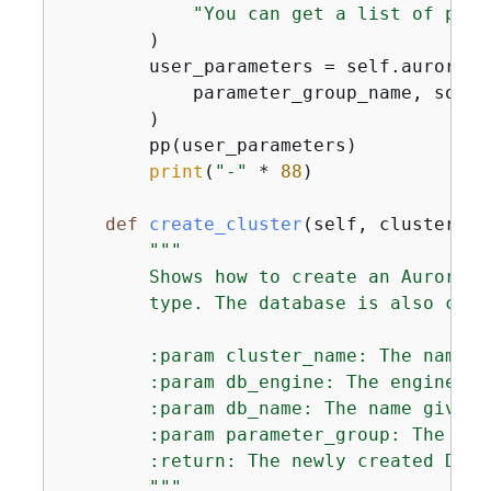
"You can get a list of para
        )

        user_parameters = self.aurora_w
            parameter_group_name, sourc
        )

        pp(user_parameters)

print
(
"-"
 * 
88
)

def
create_cluster
(
self, cluster_na
"""

        Shows how to create an Aurora D
        type. The database is also conf
        :param cluster_name: The name g
        :param db_engine: The engine of
        :param db_name: The name given 
        :param parameter_group: The par
        :return: The newly created DB cl
        """