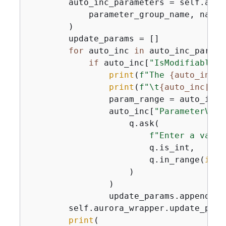
        auto_inc_parameters = self.auro
            parameter_group_name, name_
        )

        update_params = []

for
 auto_inc 
in
 auto_inc_parame
if
 auto_inc[
"IsModifiable"
]
print
(
f"The 
{
auto_inc[
'
print
(
f"\t
{
auto_inc[
'De
                param_range = auto_inc[
                auto_inc[
"ParameterValu
                    q.ask(

f"Enter a value
                        q.is_int,

                        q.in_range(
int
(
                    )

                )

                update_params.append(aut
        self.aurora_wrapper.update_para
print
(
