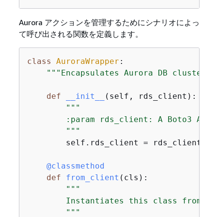
Aurora アクションを管理するためにシナリオによっ
て呼び出される関数を定義します。
class
AuroraWrapper
:
"""Encapsulates Aurora DB cluster a
def
__init__
(
self, rds_client
):
"""

        :param rds_client: A Boto3 Amaz
        """
        self.rds_client = rds_client

    @classmethod
def
from_client
(
cls
):
"""

        Instantiates this class from a 
        """