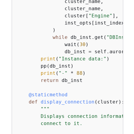
                cluster_name,

                cluster_name,

                cluster[
"Engine"
],

                inst_opts[inst_index][
"
            )

while
 db_inst.get(
"DBInstan
                wait(
30
)

                db_inst = self.aurora_w
print
(
"Instance data:"
)

        pp(db_inst)

print
(
"-"
 * 
88
)

return
 db_inst

    @staticmethod
def
display_connection
(
cluster
):
"""

        Displays connection information
        connect to it.
