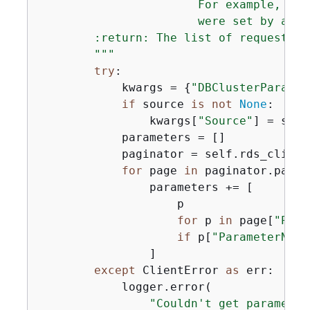
                       For example, a s
                       were set by a use
        :return: The list of requested p
        """
try
:

            kwargs = 
{
"DBClusterParamet
if
 source 
is
not
None
:

                kwargs[
"Source"
] = sourc
            parameters = []

            paginator = self.rds_client
for
 page 
in
 paginator.pagin
                parameters += [

                    p

for
 p 
in
 page[
"Para
if
 p[
"ParameterName
                ]

except
 ClientError 
as
 err:

            logger.error(

"Couldn't get parameter