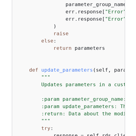
                parameter_group_name,

                err.response[
"Error"
][
"
                err.response[
"Error"
][
"
            )

raise
else
:

return
 parameters

def
update_parameters
(
self, paramet
"""

        Updates parameters in a custom 
        :param parameter_group_name: Th
        :param update_parameters: The p
        :return: Data about the modifie
        """
try
:

            response = self.rds_client.