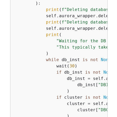
        ):

print
(
f"Deleting database i
            self.aurora_wrapper.delete_
print
(
f"Deleting database c
            self.aurora_wrapper.delete_
print
(

"Waiting for the DB ins
"This typically takes s
            )

while
 db_inst 
is
not
None
o
                wait(
30
)

if
 db_inst 
is
not
None
:

                    db_inst = self.auro
                        db_inst[
"DBInst
                    )

if
 cluster 
is
not
None
:

                    cluster = self.auro
                        cluster[
"DBClus
                    )
