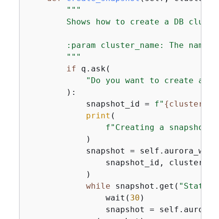
"""

        Shows how to create a DB cluste
        :param cluster_name: The name o
        """
if
 q.ask(

"Do you want to create a sn
        ):

            snapshot_id = 
f"
{
cluster_na
print
(

f"Creating a snapshot n
            )

            snapshot = self.aurora_wrap
                snapshot_id, cluster_nam
            )

while
 snapshot.get(
"Status"
                wait(
30
)

                snapshot = self.aurora_