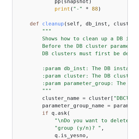
            pp(snapshot)

print
(
"-"
 * 
88
)

def
cleanup
(
self, db_inst, cluster,
"""

        Shows how to clean up a DB inst
        Before the DB cluster parameter
        DB clusters must first be delete
        :param db_inst: The DB instance 
        :param cluster: The DB cluster t
        :param parameter_group: The DB 
        """
        cluster_name = cluster[
"DBClust
        parameter_group_name = paramete
if
 q.ask(

"\nDo you want to delete th
"group (y/n)? "
,

            q.is_yesno,
