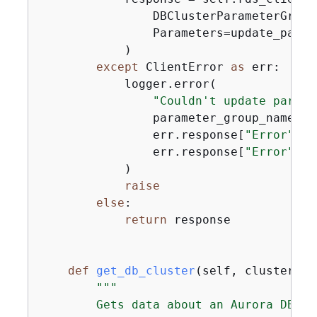
                DBClusterParameterGroup
                Parameters=update_parame
            )

except
 ClientError 
as
 err:

            logger.error(

"Couldn't update parame
                parameter_group_name,

                err.response[
"Error"
][
"
                err.response[
"Error"
][
"
            )

raise
else
:

return
 response

def
get_db_cluster
(
self, cluster_na
"""

        Gets data about an Aurora DB clu