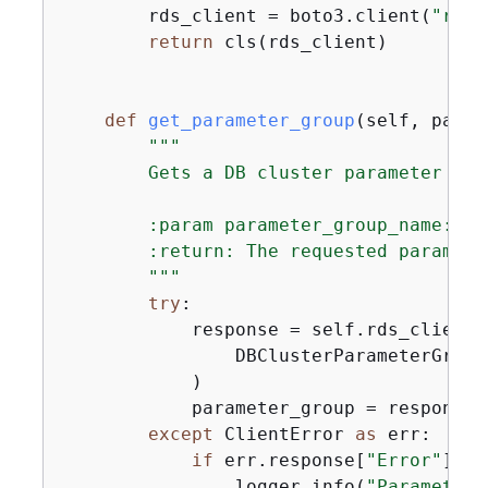
        rds_client = boto3.client(
"rds"
return
 cls(rds_client)

def
get_parameter_group
(
self, param
"""

        Gets a DB cluster parameter grou
        :param parameter_group_name: Th
        :return: The requested parameter
        """
try
:

            response = self.rds_client.
                DBClusterParameterGroup
            )

            parameter_group = response[
except
 ClientError 
as
 err:

if
 err.response[
"Error"
][
"C
                logger.info(
"Parameter 