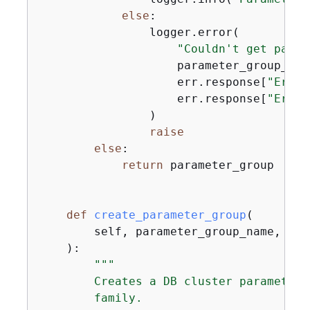
else
:

                logger.error(

"Couldn't get param
                    parameter_group_name
                    err.response[
"Error
                    err.response[
"Error
                )

raise
else
:

return
 parameter_group

def
create_parameter_group
(
        self, parameter_group_name, par
):
"""

        Creates a DB cluster parameter 
        family.
