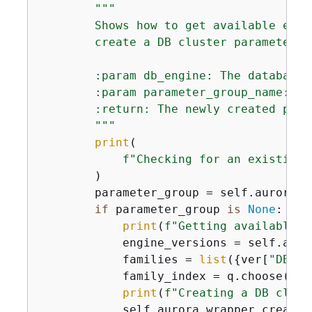
"""

        Shows how to get available engi
        create a DB cluster parameter g
        :param db_engine: The database 
        :param parameter_group_name: Th
        :return: The newly created para
        """
print
(

f"Checking for an existing 
        )

        parameter_group = self.aurora_w
if
 parameter_group 
is
None
:

print
(
f"Getting available d
            engine_versions = self.auro
            families = 
list
(
{
ver[
"DBPar
            family_index = q.choose(
"Wh
print
(
f"Creating a DB clust
            self.aurora_wrapper.create_