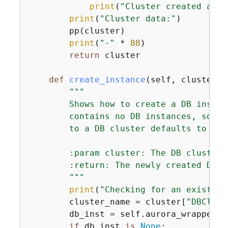
print
(
"Cluster created and 
print
(
"Cluster data:"
)

        pp(cluster)

print
(
"-"
 * 
88
)

return
 cluster

def
create_instance
(
self, cluster
):
"""

        Shows how to create a DB instan
        contains no DB instances, so yo
        to a DB cluster defaults to a r
        :param cluster: The DB cluster 
        :return: The newly created DB in
        """
print
(
"Checking for an existing
        cluster_name = cluster[
"DBClust
        db_inst = self.aurora_wrapper.g
if
 db_inst 
is
None
:
