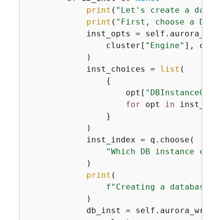
print
(
"Let's create a datab
print
(
"First, choose a DB i
            inst_opts = self.aurora_wra
                cluster[
"Engine"
], clus
            )

            inst_choices = 
list
(

{
                    opt[
"DBInstanceClas
for
 opt 
in
 inst_opts
                }

            )

            inst_index = q.choose(

"Which DB instance clas
            )

print
(

f"Creating a database i
            )

            db_inst = self.aurora_wrapp