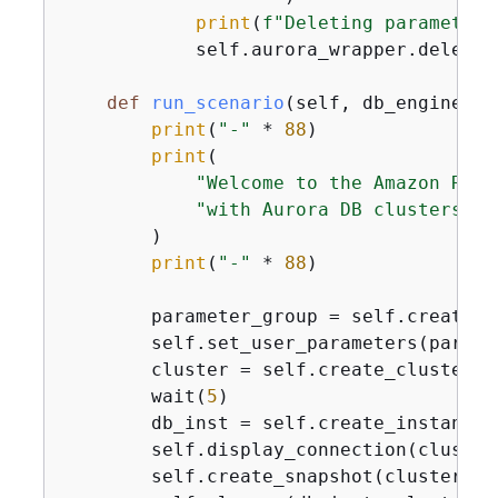
print
(
f"Deleting parameter 
            self.aurora_wrapper.delete_
def
run_scenario
(
self, db_engine, p
print
(
"-"
 * 
88
)

print
(

"Welcome to the Amazon Rela
"with Aurora DB clusters de
        )

print
(
"-"
 * 
88
)

        parameter_group = self.create_p
        self.set_user_parameters(parame
        cluster = self.create_cluster(c
        wait(
5
)

        db_inst = self.create_instance(c
        self.display_connection(cluster)
        self.create_snapshot(cluster_nam