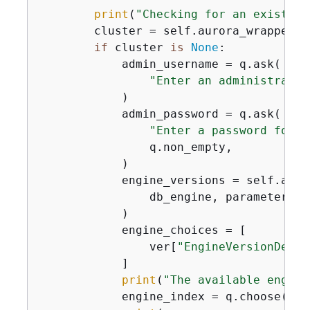
print
(
"Checking for an existing
        cluster = self.aurora_wrapper.g
if
 cluster 
is
None
:

            admin_username = q.ask(

"Enter an administrator
            )

            admin_password = q.ask(

"Enter a password for t
                q.non_empty,

            )

            engine_versions = self.auro
                db_engine, parameter_gr
            )

            engine_choices = [

                ver[
"EngineVersionDescr
            ]

print
(
"The available engine
            engine_index = q.choose(
"Wh