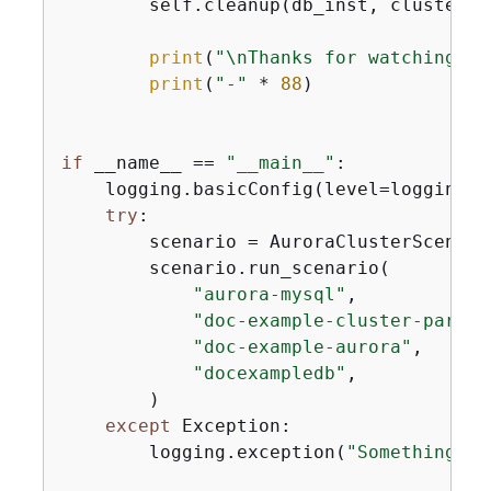
        self.cleanup(db_inst, cluster, 
print
(
"\nThanks for watching!"
)

print
(
"-"
 * 
88
)

if
 __name__ == 
"__main__"
:

    logging.basicConfig(level=logging.I
try
:

        scenario = AuroraClusterScenari
        scenario.run_scenario(

"aurora-mysql"
,

"doc-example-cluster-parame
"doc-example-aurora"
,

"docexampledb"
,

        )

except
 Exception:

        logging.exception(
"Something we