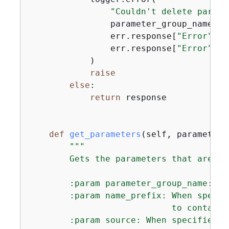
"Couldn't delete parame
                parameter_group_name,

                err.response[
"Error"
][
"
                err.response[
"Error"
][
"
            )

raise
else
:

return
 response

def
get_parameters
(
self, parameter_
"""

        Gets the parameters that are co
        :param parameter_group_name: Th
        :param name_prefix: When specif
                            to contain 
        :param source: When specified, 