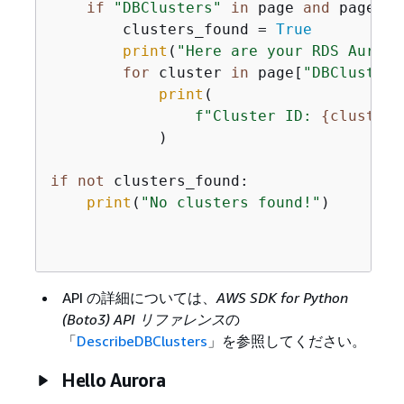
if
"DBClusters"
in
 page 
and
 page[
"D
        clusters_found = 
True
print
(
"Here are your RDS Aurora
for
 cluster 
in
 page[
"DBClusters
print
(

f"Cluster ID: 
{
cluster[
            )

if
not
 clusters_found:

print
(
"No clusters found!"
)

API の詳細については、
AWS SDK for Python
(Boto3) API リファレンス
の
「
DescribeDBClusters
」を参照してください。
Hello Aurora