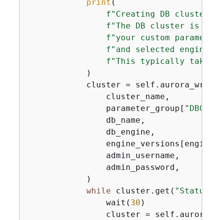
print
(

f"Creating DB cluster 
{
f"The DB cluster is con
f"your custom parameter
f"and selected engine 
{
f"This typically takes 
            )

            cluster = self.aurora_wrapp
                cluster_name,

                parameter_group[
"DBClus
                db_name,

                db_engine,

                engine_versions[engine_
                admin_username,

                admin_password,

            )

while
 cluster.get(
"Status"
)
                wait(
30
)

                cluster = self.aurora_w