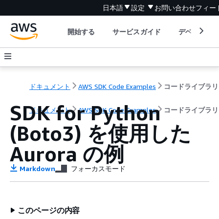
日本語
設定
お問い合わせ
フィー
開始する
サービスガイド
デベロッパ
ドキュメント
AWS SDK Code Examples
コードライブラリ
SDK for Python
ドキュメント
AWS SDK Code Examples
コードライブラリ
(Boto3) を使用した
Aurora の例
Markdown
フォーカスモード
このページの内容