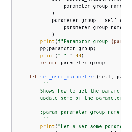
                parameter_group_name, f
            )

            parameter_group = self.auro
                parameter_group_name

            )

print
(
f"Parameter group 
{
parame
        pp(parameter_group)

print
(
"-"
 * 
88
)

return
 parameter_group

def
set_user_parameters
(
self, param
"""

        Shows how to get the parameters
        update some of the parameter va
        :param parameter_group_name: Th
        """
print
(
"Let's set some parameter