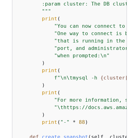
        :param cluster: The DB cluster t
        """
print
(

"You can now connect to you
"One way to connect is by u
"that is running in the sam
"port, and administrator us
"when prompted:\n"
        )

print
(

f"\n\tmysql -h 
{
cluster[
'En
        )

print
(

"For more information, see 
"\thttps://docs.aws.amazon.
        )

print
(
"-"
 * 
88
)

def
create_snapshot
(
self, cluster_n