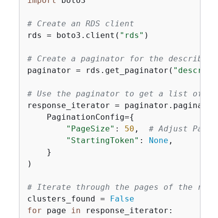
import
 boto3

# Create an RDS client
rds = boto3.client(
"rds"
)

# Create a paginator for the describe_d
paginator = rds.get_paginator(
"describe
# Use the paginator to get a list of DB
response_iterator = paginator.paginate(

    PaginationConfig=
{
"PageSize"
: 
50
,  
# Adjust PageS
"StartingToken"
: 
None
,

    }

)

# Iterate through the pages of the resp
clusters_found = 
False
for
 page 
in
 response_iterator:
