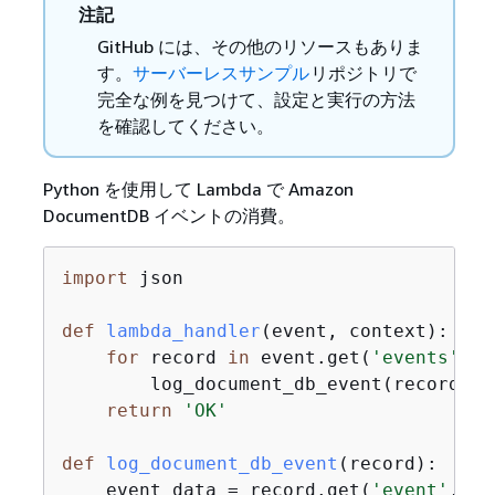
注記
GitHub には、その他のリソースもありま
す。
サーバーレスサンプル
リポジトリで
完全な例を見つけて、設定と実行の方法
を確認してください。
Python を使用して Lambda で Amazon
DocumentDB イベントの消費。
import
 json

def
lambda_handler
(
event, context
):
for
 record 
in
 event.get(
'events'
, [
        log_document_db_event(record)

return
'OK'
def
log_document_db_event
(
record
):
    event_data = record.get(
'event'
, 
{
}