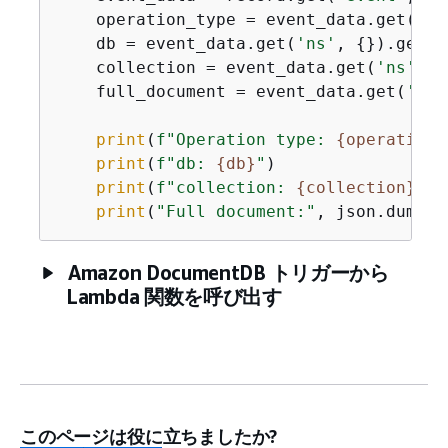
    operation_type = event_data.get(
'op
    db = event_data.get(
'ns'
, 
{
}).get(
'
    collection = event_data.get(
'ns'
, 
{
    full_document = event_data.get(
'ful
print
(
f"Operation type: 
{
operation_
print
(
f"db: 
{
db}
"
)

print
(
f"collection: 
{
collection}
"
)

print
(
"Full document:"
, json.dumps(
Amazon DocumentDB トリガーから
Lambda 関数を呼び出す
このページは役に立ちましたか?