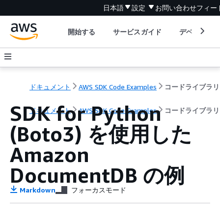
日本語
設定
お問い合わせ
フィー
開始する
サービスガイド
デベロッパ
ドキュメント
AWS SDK Code Examples
コードライブラリ
SDK for Python
ドキュメント
AWS SDK Code Examples
コードライブラリ
(Boto3) を使用した
Amazon
DocumentDB の例
Markdown
フォーカスモード