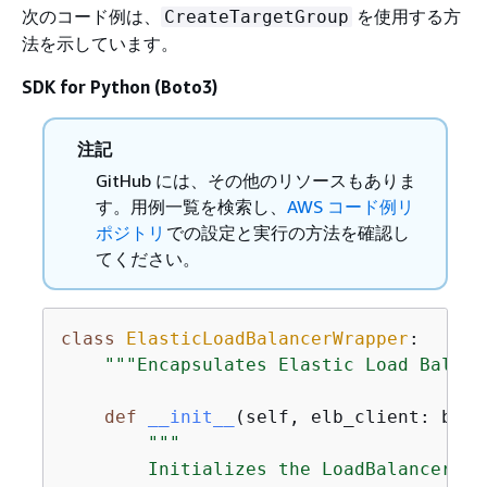
次のコード例は、
を使用する方
CreateTargetGroup
法を示しています。
SDK for Python (Boto3)
注記
GitHub には、その他のリソースもありま
す。用例一覧を検索し、
AWS コード例リ
ポジトリ
での設定と実行の方法を確認し
てください。
class
ElasticLoadBalancerWrapper
:
"""Encapsulates Elastic Load Balanc
def
__init__
(
self, elb_client: boto
"""

        Initializes the LoadBalancer cl