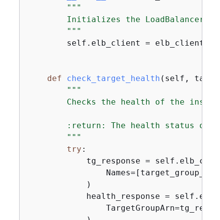
"""

        Initializes the LoadBalancer cl
        """
        self.elb_client = elb_client

def
check_target_health
(
self, targe
"""

        Checks the health of the instan
        :return: The health status of t
        """
try
:

            tg_response = self.elb_clie
                Names=[target_group_name
            )

            health_response = self.elb_
                TargetGroupArn=tg_respo
            )
