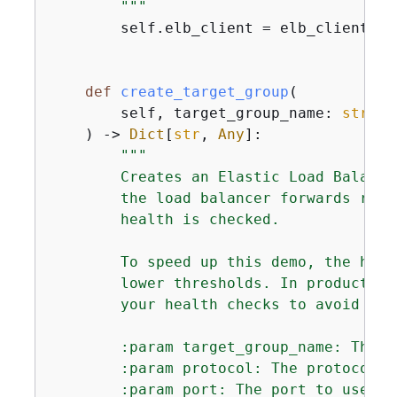
        """
        self.elb_client = elb_client

def
create_target_group
(
        self, target_group_name: 
str
, p
) -> 
Dict
[
str
, 
Any
]:
"""

        Creates an Elastic Load Balanci
        the load balancer forwards requ
        health is checked.

        To speed up this demo, the heal
        lower thresholds. In production
        your health checks to avoid unw
        :param target_group_name: The n
        :param protocol: The protocol t
        :param port: The port to use to