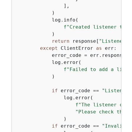
                ],

            )

            log.info(

f"Created listener to f
            )

return
 response[
"Listeners"
except
 ClientError 
as
 err:

            error_code = err.response[
"
            log.error(

f"Failed to add a liste
            )

if
 error_code == 
"ListenerN
                log.error(

f"The listener coul
"Please check the l
                )

if
 error_code == 
"InvalidCo