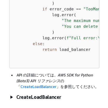
                )

if
 error_code == 
"TooManyLo
                log.error(

"The maximum number
"You can delete unu
                )

            log.error(
f"Full error:\n\t
else
:

return
 load_balancer

API の詳細については、
AWS SDK for Python
(Boto3) API リファレンス
の
「
CreateLoadBalancer
」を参照してください。
CreateLoadBalancer