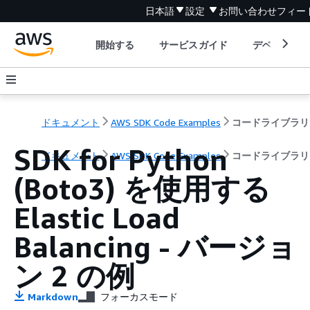
日本語
設定
お問い合わせ
フィー
開始する
サービスガイド
デベロッパ
ドキュメント
AWS SDK Code Examples
コードライブラリ
SDK for Python
ドキュメント
AWS SDK Code Examples
コードライブラリ
(Boto3) を使用する
Elastic Load
Balancing - バージョ
ン 2 の例
Markdown
フォーカスモード