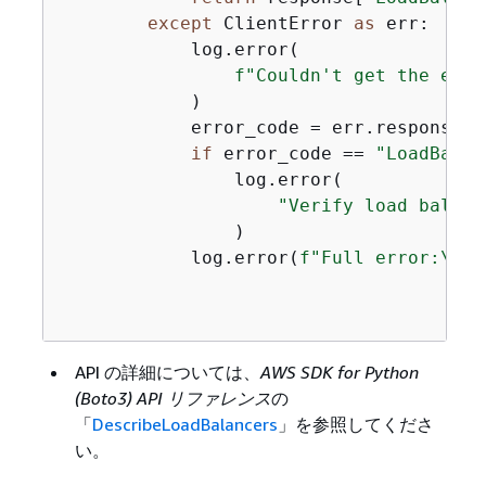
except
 ClientError 
as
 err:

            log.error(

f"Couldn't get the endp
            )

            error_code = err.response[
"
if
 error_code == 
"LoadBalan
                log.error(

"Verify load balanc
                )

            log.error(
f"Full error:\n\t
API の詳細については、
AWS SDK for Python
(Boto3) API リファレンス
の
「
DescribeLoadBalancers
」を参照してくださ
い。