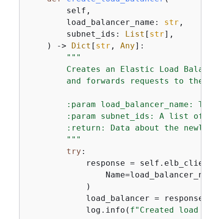
        self,

        load_balancer_name: 
str
,

        subnet_ids: 
List
[
str
],

) -> 
Dict
[
str
, 
Any
]:
"""

        Creates an Elastic Load Balanci
        and forwards requests to the sp
        :param load_balancer_name: The 
        :param subnet_ids: A list of su
        :return: Data about the newly c
        """
try
:

            response = self.elb_client.
                Name=load_balancer_name
            )

            load_balancer = response[
"L
            log.info(
f"Created load bal