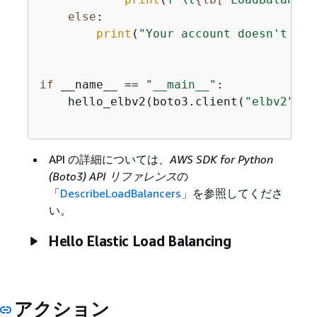
else
:

print
(
"Your account doesn't hav
if
 __name__ == 
"__main__"
:

    hello_elbv2(boto3.client(
"elbv2"
))

API の詳細については、
AWS SDK for Python
(Boto3) API リファレンス
の
「
DescribeLoadBalancers
」を参照してくださ
い。
Hello Elastic Load Balancing
アクション