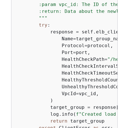
        :param vpc_id: The ID of the VP
        :return: Data about the newly c
        """
try
:

            response = self.elb_client.
                Name=target_group_name,

                Protocol=protocol,

                Port=port,

                HealthCheckPath=
"/healt
                HealthCheckIntervalSeco
                HealthCheckTimeoutSecon
                HealthyThresholdCount=
2
                UnhealthyThresholdCount
                VpcId=vpc_id,

            )

            target_group = response[
"Ta
            log.info(
f"Created load bal
return
 target_group

except
 ClientError 
as
 err:
