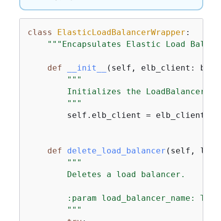
class
ElasticLoadBalancerWrapper
:
"""Encapsulates Elastic Load Balanc
def
__init__
(
self, elb_client: boto
"""

        Initializes the LoadBalancer cl
        """
        self.elb_client = elb_client

def
delete_load_balancer
(
self, load
"""

        Deletes a load balancer.

        :param load_balancer_name: The 
        """