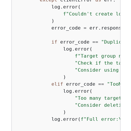
            log.error(

f"Couldn't create load 
            )

            error_code = err.response[
"
if
 error_code == 
"Duplicate
                log.error(

f"Target group name
"Check if the targe
"Consider using a d
                )

elif
 error_code == 
"TooMany
                log.error(

"Too many target gr
"Consider deleting 
                )

            log.error(
f"Full error:\n\t