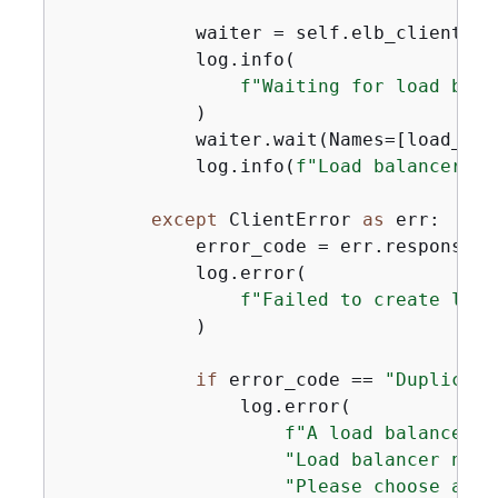
            waiter = self.elb_client.ge
            log.info(

f"Waiting for load bala
            )

            waiter.wait(Names=[load_bal
            log.info(
f"Load balancer '
{
except
 ClientError 
as
 err:

            error_code = err.response[
"
            log.error(

f"Failed to create load
            )

if
 error_code == 
"Duplicate
                log.error(

f"A load balancer w
"Load balancer name
"Please choose a di