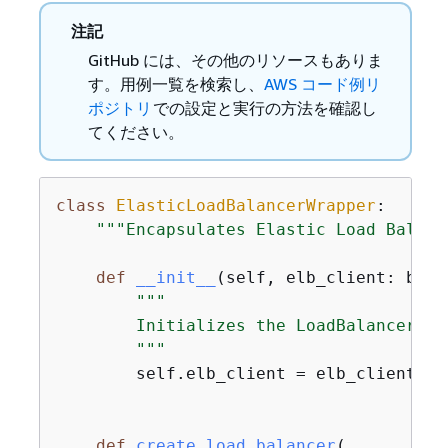
注記
GitHub には、その他のリソースもありま
す。用例一覧を検索し、
AWS コード例リ
ポジトリ
での設定と実行の方法を確認し
てください。
class
ElasticLoadBalancerWrapper
:
"""Encapsulates Elastic Load Balanc
def
__init__
(
self, elb_client: boto
"""

        Initializes the LoadBalancer cl
        """
        self.elb_client = elb_client

def
create_load_balancer
(