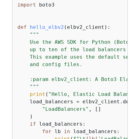
import
 boto3

def
hello_elbv2
(
elbv2_client
):
"""

    Use the AWS SDK for Python (Boto3) 
    up to ten of the load balancers for
    This example uses the default setti
    and config files.

    :param elbv2_client: A Boto3 Elasti
    """
print
(
"Hello, Elastic Load Balancin
    load_balancers = elbv2_client.descr
"LoadBalancers"
, []

    )

if
 load_balancers:

for
 lb 
in
 load_balancers:

print
(
f"\t
{
lb[
'LoadBalancer