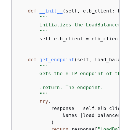
def
__init__
(
self, elb_client: boto
"""

        Initializes the LoadBalancer cl
        """
        self.elb_client = elb_client

def
get_endpoint
(
self, load_balance
"""

        Gets the HTTP endpoint of the l
        :return: The endpoint.

        """
try
:

            response = self.elb_client.
                Names=[load_balancer_nam
            )

return
 response[
"LoadBalanc