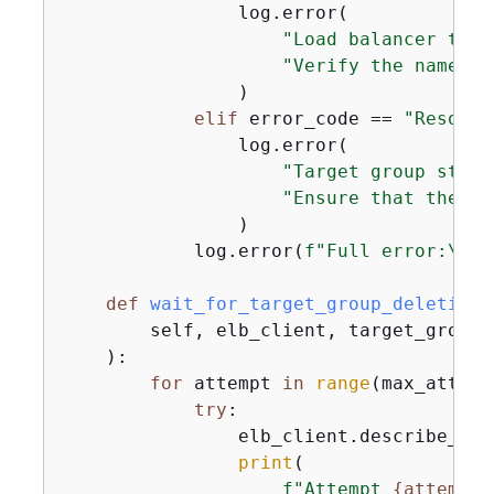
                log.error(

"Load balancer targ
"Verify the name an
                )

elif
 error_code == 
"Resourc
                log.error(

"Target group still
"Ensure that the ta
                )

            log.error(
f"Full error:\n\t
def
wait_for_target_group_deletion
(
        self, elb_client, target_group_
):
for
 attempt 
in
range
(max_attemp
try
:

                elb_client.describe_tar
print
(

f"Attempt 
{
attempt 