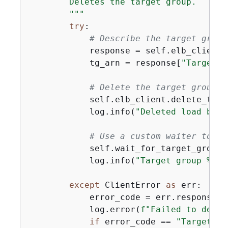
        Deletes the target group.

        """
try
:

# Describe the target group
            response = self.elb_client.
            tg_arn = response[
"TargetGr
# Delete the target group
            self.elb_client.delete_targ
            log.info(
"Deleted load bala
# Use a custom waiter to wa
            self.wait_for_target_group_
            log.info(
"Target group %s s
except
 ClientError 
as
 err:

            error_code = err.response[
"
            log.error(
f"Failed to delet
if
 error_code == 
"TargetGro