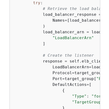
try
:

# Retrieve the load balance
            load_balancer_response = se
                Names=[load_balancer_nam
            )

            load_balancer_arn = load_ba
"LoadBalancerArn"
            ]

# Create the listener
            response = self.elb_client.
                LoadBalancerArn=load_bal
                Protocol=target_group[
"
                Port=target_group[
"Port
                DefaultActions=[

{
"Type"
: 
"forwar
"TargetGroupArn
                    }
