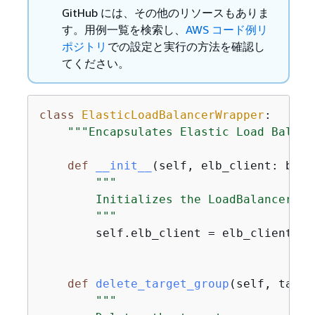
GitHub には、その他のリソースもありま
す。用例一覧を検索し、
AWS コード例リ
ポジトリ
での設定と実行の方法を確認し
てください。
class
ElasticLoadBalancerWrapper
:
"""Encapsulates Elastic Load Balanc
def
__init__
(
self, elb_client: boto
"""

        Initializes the LoadBalancer cl
        """
        self.elb_client = elb_client

def
delete_target_group
(
self, targe
"""
