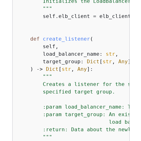
        Initializes the LoadBalancer cl
        """
        self.elb_client = elb_client

def
create_listener
(
        self,

        load_balancer_name: 
str
,

        target_group: 
Dict
[
str
, 
Any
],

) -> 
Dict
[
str
, 
Any
]:
"""

        Creates a listener for the spec
        specified target group.

        :param load_balancer_name: The 
        :param target_group: An existin
                             load balanc
        :return: Data about the newly c
        """