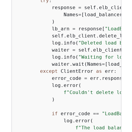
try
:

            response = self.elb_client.
                Names=[load_balancer_nam
            )

            lb_arn = response[
"LoadBala
            self.elb_client.delete_load
            log.info(
"Deleted load bala
            waiter = self.elb_client.ge
            log.info(
"Waiting for load 
            waiter.wait(Names=[load_bal
except
 ClientError 
as
 err:

            error_code = err.response[
"
            log.error(

f"Couldn't delete load 
            )

if
 error_code == 
"LoadBalan
                log.error(

f"The load balancer