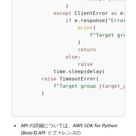
                )

except
 ClientError 
as
 e:

if
 e.response[
"Error"
][
print
(

f"Target group 
                    )

return
else
:

raise
            time.sleep(delay)

raise
 TimeoutError(

f"Target group 
{
target_grou
        )

API の詳細については、
AWS SDK for Python
(Boto3) API リファレンス
の