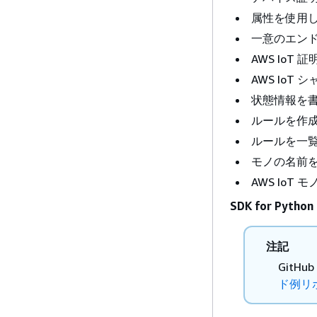
属性を使用して
一意のエン
AWS IoT
AWS IoT
状態情報を
ルールを作成
ルールを一
モノの名前
AWS IoT
SDK for Python 
注記
Git
ド例リ