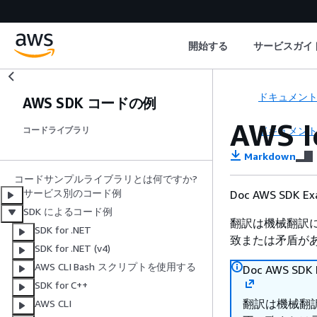
開始する
サービスガイ
ドキュメン
AWS SDK コードの例
AWS 
ドキュメン
コードライブラリ
Markdown
コードサンプルライブラリとは何ですか?
サービス別のコード例
Doc AWS SDK
SDK によるコード例
翻訳は機械翻訳
SDK for .NET
致または矛盾が
SDK for .NET (v4)
AWS CLI Bash スクリプトを使用する
Doc AWS S
SDK for C++
翻訳は機械翻
AWS CLI