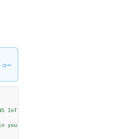
S コー
S IoT client and list

n your shared credentials
