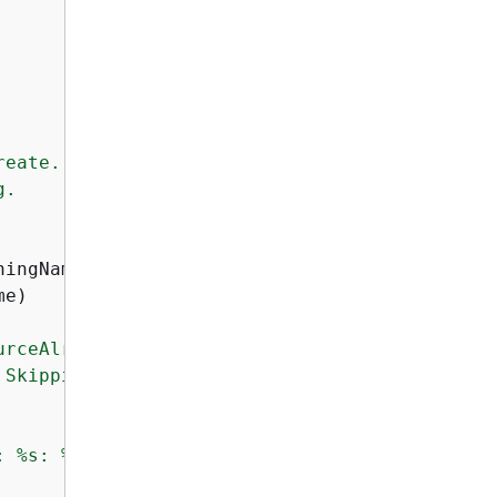
eate.

.

ingName=thing_name)

e)

urceAlreadyExistsException"
:

 Skipping creation."
, thing_name)

: %s: %s"
,
