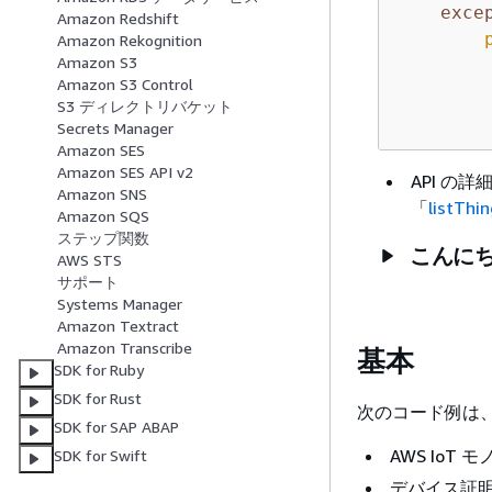
exce
Amazon Redshift
Amazon Rekognition
Amazon S3
Amazon S3 Control
S3 ディレクトリバケット
Secrets Manager
Amazon SES
Amazon SES API v2
API の詳細
Amazon SNS
「
listThi
Amazon SQS
ステップ関数
こんにち 
AWS STS
サポート
Systems Manager
Amazon Textract
Amazon Transcribe
基本
SDK for Ruby
SDK for Rust
次のコード例は
SDK for SAP ABAP
AWS IoT
SDK for Swift
デバイス証