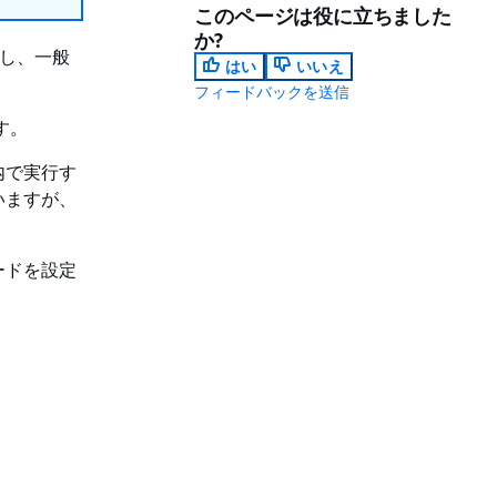
このページは役に立ちました
か?
実行し、一般
はい
いいえ
フィードバックを送信
す。
内で実行す
いますが、
ードを設定