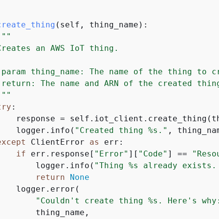
create_thing
(
self, thing_name
):
"""

Creates an AWS IoT thing.

:param thing_name: The name of the thing to cr
:return: The name and ARN of the created thing
"""
try
:

    response = self.iot_client.create_thing(th
    logger.info(
"Created thing %s."
, thing_nam
except
 ClientError 
as
 err:

if
 err.response[
"Error"
][
"Code"
] == 
"Reso
        logger.info(
"Thing %s already exists.
return
None
   logger.error(

"Couldn't create thing %s. Here's why
       thing_name,
