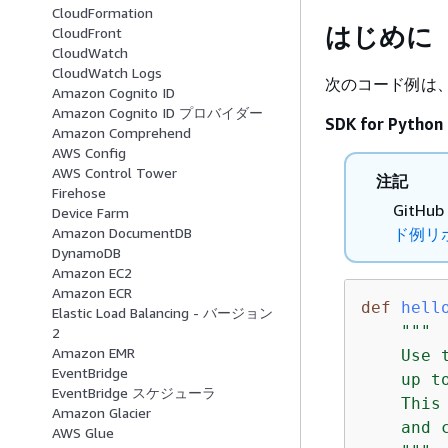
CloudFormation
はじめに
CloudFront
CloudWatch
CloudWatch Logs
次のコード例は、
Amazon Cognito ID
Amazon Cognito ID プロバイダー
SDK for Python 
Amazon Comprehend
AWS Config
AWS Control Tower
注記
Firehose
Git
Device Farm
ド例リ
Amazon DocumentDB
DynamoDB
Amazon EC2
Amazon ECR
def
hell
Elastic Load Balancing - バージョン
"""

2
Amazon EMR
    Use 
EventBridge
    up t
EventBridge スケジューラ
    This
Amazon Glacier
    and c
AWS Glue