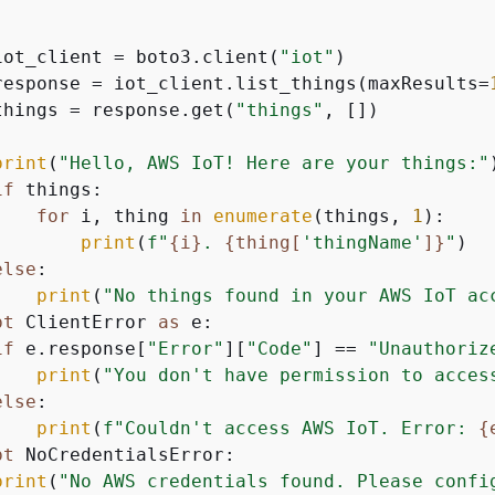
iot_client = boto3.client(
"iot"
)

response = iot_client.list_things(maxResults=
things = response.get(
"things"
, [])

print
(
"Hello, AWS IoT! Here are your things:"
)
if
 things:

for
 i, thing 
in
enumerate
(things, 
1
):

print
(
f"
{
i}
. 
{
thing[
'thingName'
]}
"
)

else
:

print
(
"No things found in your AWS IoT ac
pt
 ClientError 
as
 e:

if
 e.response[
"Error"
][
"Code"
] == 
"Unauthoriz
print
(
"You don't have permission to acces
else
:

print
(
f"Couldn't access AWS IoT. Error: 
{
pt
 NoCredentialsError:

print
(
"No AWS credentials found. Please confi