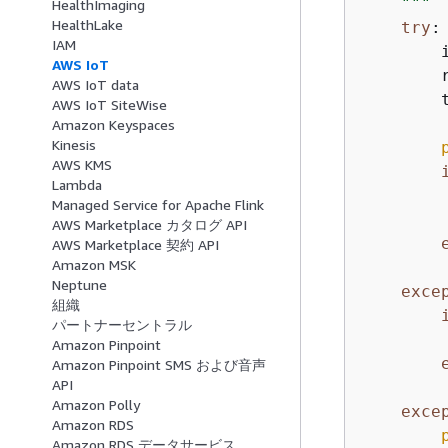
    """
HealthImaging
HealthLake
try
:

IAM
        
AWS IoT
        
AWS IoT data
        
AWS IoT SiteWise
Amazon Keyspaces
Kinesis
AWS KMS
Lambda
Managed Service for Apache Flink
AWS Marketplace カタログ API
AWS Marketplace 契約 API
Amazon MSK
Neptune
exce
組織
パートナーセントラル
Amazon Pinpoint
Amazon Pinpoint SMS および音声
API
Amazon Polly
exce
Amazon RDS
Amazon RDS データサービス