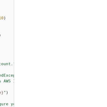
10
)



count."
)

edException"
:

s AWS IoT."
)

e}
"
)

gure your credentials."
)
