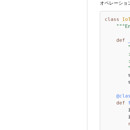
オペレーション
class
Io
"""E
def
        
        
        
        
        
    @cla
def
        
        