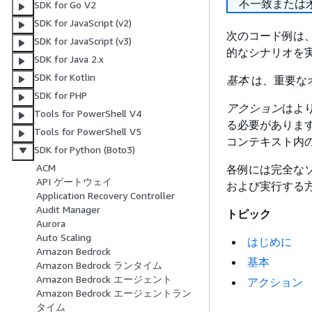
不一致または
SDK for Go V2
SDK for JavaScript (v2)
次のコード例は、 A
SDK for JavaScript (v3)
的なシナリオを実
SDK for Java 2.x
SDK for Kotlin
基本
は、重要な
SDK for PHP
アクション
はよ
Tools for PowerShell V4
る必要がありま
Tools for PowerShell V5
コンテキスト内
SDK for Python (Boto3)
ACM
各例には完全な
API ゲートウェイ
および実行する
Application Recovery Controller
Audit Manager
トピック
Aurora
Auto Scaling
はじめに
Amazon Bedrock
基本
Amazon Bedrock ランタイム
Amazon Bedrock エージェント
アクション
Amazon Bedrock エージェントラン
タイム