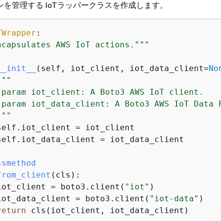
を管理する IoTラッパークラスを作成します。
TWrapper
:
ncapsulates AWS IoT actions."""
__init__
(
self, iot_client, iot_data_client=
No
"""

:param iot_client: A Boto3 AWS IoT client.

:param iot_data_client: A Boto3 AWS IoT Data P
"""
self.iot_client = iot_client

self.iot_data_client = iot_data_client

ssmethod
from_client
(
cls
):
iot_client = boto3.client(
"iot"
)

iot_data_client = boto3.client(
"iot-data"
)

return
 cls(iot_client, iot_data_client)
