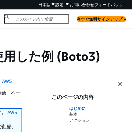
日本語
設定
お問い合わせ
フィードバック
今すぐ無料サインアップ »
を使用した例 (Boto3)
。
AWS
齟齬、不一
このページの内容
はじめに
ます。
AWS
基本
アクション
で齟齬、