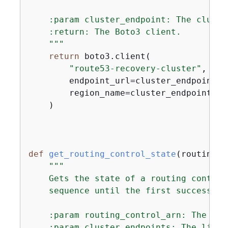
    :param cluster_endpoint: The cluste
    :return: The Boto3 client.

    """
return
 boto3.client(

"route53-recovery-cluster"
,

        endpoint_url=cluster_endpoint[
"
        region_name=cluster_endpoint[
"R
    )

def
get_routing_control_state
(
routing_c
"""

    Gets the state of a routing control
    sequence until the first successful
    :param routing_control_arn: The ARN
    :param cluster_endpoints: The list 