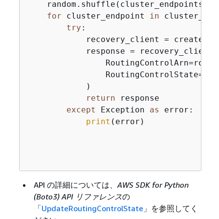
    random.shuffle(cluster_endpoints)

for
 cluster_endpoint 
in
 cluster_end
try
:

            recovery_client = create_re
            response = recovery_client.
                RoutingControlArn=routi
                RoutingControlState=rou
            )

return
 response

except
 Exception 
as
 error:

print
(error)

API の詳細については、
AWS SDK for Python
(Boto3) API リファレンス
の
「
UpdateRoutingControlState
」を参照してく