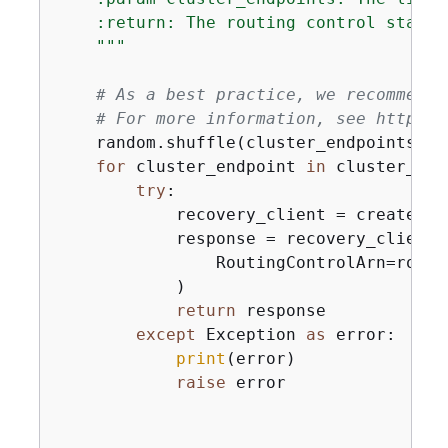
    :return: The routing control state r
    """
# As a best practice, we recommend 
# For more information, see https:/
    random.shuffle(cluster_endpoints)

for
 cluster_endpoint 
in
 cluster_end
try
:

            recovery_client = create_re
            response = recovery_client.
                RoutingControlArn=routi
            )

return
 response

except
 Exception 
as
 error:

print
(error)

raise
 error
