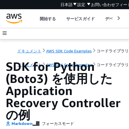
日本語
設定
お問い合わせ
フィー
開始する
サービスガイド
デベロッパ
ドキュメント
AWS SDK Code Examples
コードライブラリ
SDK for Python
ドキュメント
AWS SDK Code Examples
コードライブラリ
(Boto3) を使用した
Application
Recovery Controller
の例
Markdown
フォーカスモード