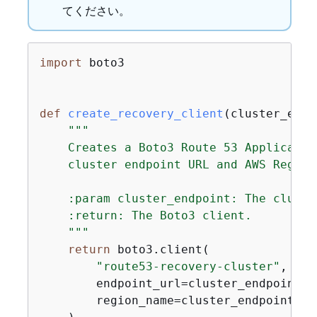
てください。
import
 boto3

def
create_recovery_client
(
cluster_endp
"""

    Creates a Boto3 Route 53 Applicatio
    cluster endpoint URL and AWS Region.
    :param cluster_endpoint: The cluste
    :return: The Boto3 client.

    """
return
 boto3.client(

"route53-recovery-cluster"
,

        endpoint_url=cluster_endpoint[
"
        region_name=cluster_endpoint[
"R