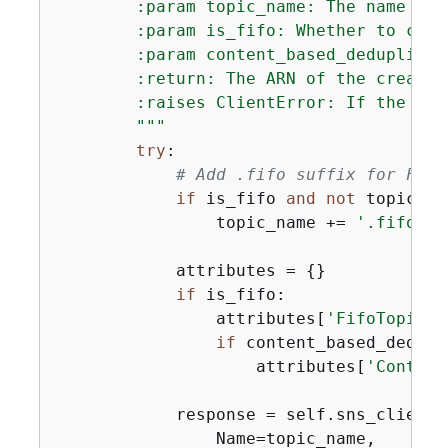
        :param topic_name: The name of 
        :param is_fifo: Whether to crea
        :param content_based_deduplicat
        :return: The ARN of the created 
        :raises ClientError: If the top
        """
try
:

# Add .fifo suffix for FIFO
if
 is_fifo 
and
not
 topic_na
                topic_name += 
'.fifo'
            attributes = 
{
}

if
 is_fifo:

                attributes[
'FifoTopic'
]
if
 content_based_dedupl
                    attributes[
'Content
            response = self.sns_client.
                Name=topic_name,
