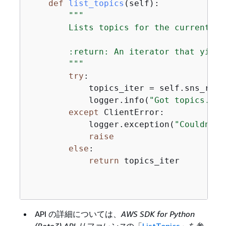
def
list_topics
(
self
):
"""

        Lists topics for the current acc
        :return: An iterator that yield
        """
try
:

            topics_iter = self.sns_reso
            logger.info(
"Got topics."
)

except
 ClientError:

            logger.exception(
"Couldn't 
raise
else
:

return
 topics_iter

API の詳細については、
AWS SDK for Python
(Boto3) API リファレンス
の「
ListTopics
」を参