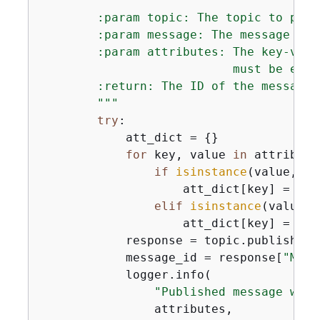
        :param topic: The topic to publi
        :param message: The message to p
        :param attributes: The key-valu
                           must be eith
        :return: The ID of the message.

        """
try
:

            att_dict = 
{
}

for
 key, value 
in
 attribute
if
isinstance
(value, 
st
                    att_dict[key] = 
{
"D
elif
isinstance
(value, 
                    att_dict[key] = 
{
"D
            response = topic.publish(Me
            message_id = response[
"Mess
            logger.info(

"Published message with
                attributes,
