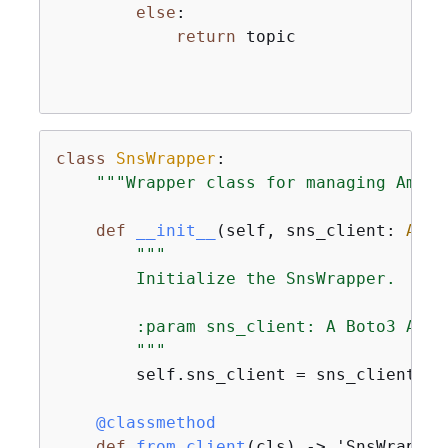
else
:

return
 topic

class
SnsWrapper
:
"""Wrapper class for managing Amazo
def
__init__
(
self, sns_client: 
Any
)
"""

        Initialize the SnsWrapper.

        :param sns_client: A Boto3 Amaz
        """
        self.sns_client = sns_client

    @classmethod
def
from_client
(
cls
) -> 'SnsWrapper