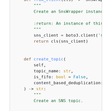
"""

        Create an SnsWrapper instance u
        :return: An instance of this cla
        """
        sns_client = boto3.client(
'sns'
return
 cls(sns_client)

def
create_topic
(
        self, 

        topic_name: 
str
, 

        is_fifo: 
bool
 = 
False
, 

        content_based_deduplication: 
bo
) -> 
str
:
"""

        Create an SNS topic.
