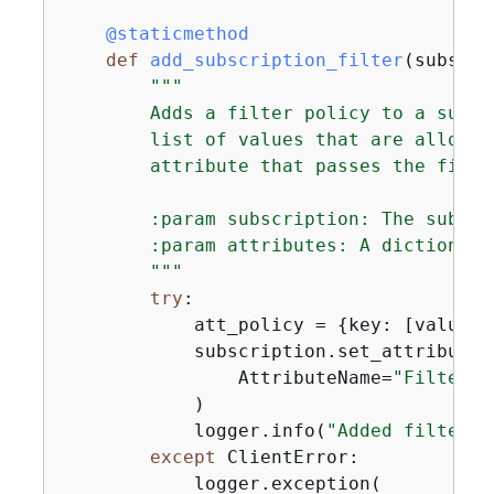
    @staticmethod
def
add_subscription_filter
(
subscri
"""

        Adds a filter policy to a subsc
        list of values that are allowed
        attribute that passes the filte
        :param subscription: The subscr
        :param attributes: A dictionary
        """
try
:

            att_policy = 
{
key: [value] 
            subscription.set_attributes(
                AttributeName=
"FilterPo
            )

            logger.info(
"Added filter t
except
 ClientError:

            logger.exception(
