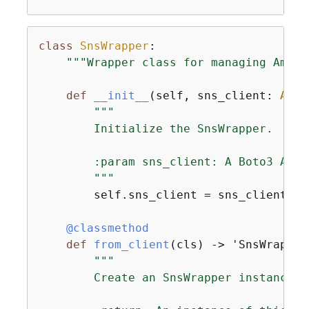
class
SnsWrapper
:
"""Wrapper class for managing Amazo
def
__init__
(
self, sns_client: 
Any
)
"""

        Initialize the SnsWrapper.

        :param sns_client: A Boto3 Amaz
        """
        self.sns_client = sns_client

    @classmethod
def
from_client
(
cls
) -> 'SnsWrapper
"""

        Create an SnsWrapper instance u