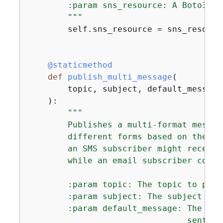
        :param sns_resource: A Boto3 Am
        """
        self.sns_resource = sns_resource
    @staticmethod
def
publish_multi_message
(
        topic, subject, default_message
):
"""

        Publishes a multi-format messag
        different forms based on the pr
        an SMS subscriber might receive
        while an email subscriber could
        :param topic: The topic to publi
        :param subject: The subject of 
        :param default_message: The def
                                sent to