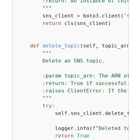
        :return: An instance of this cla
        """
        sns_client = boto3.client(
'sns'
return
 cls(sns_client)

def
delete_topic
(
self, topic_arn: 
s
"""

        Delete an SNS topic.

        :param topic_arn: The ARN of th
        :return: True if successful.

        :raises ClientError: If the top
        """
try
:

            self.sns_client.delete_topi
            logger.info(
f"Deleted topic
return
True