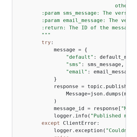
                                otherwi
        :param sms_message: The version
        :param email_message: The versi
        :return: The ID of the message.

        """
try
:

            message = 
{
"default"
: default_messa
"sms"
: sms_message,

"email"
: email_message,

            }

            response = topic.publish(

                Message=json.dumps(mess
            )

            message_id = response[
"Mess
            logger.info(
"Published mult
except
 ClientError:

            logger.exception(
"Couldn't 