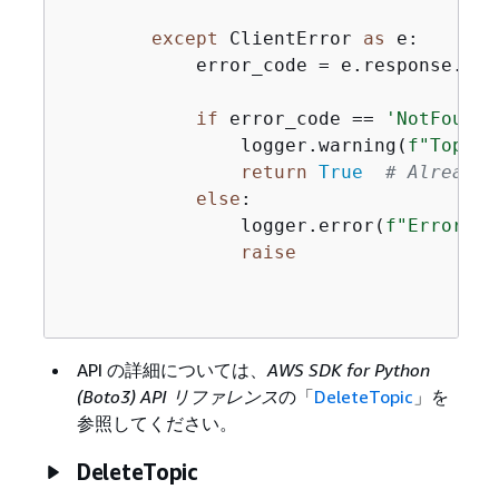
except
 ClientError 
as
 e:

            error_code = e.response.get
if
 error_code == 
'NotFound'
                logger.warning(
f"Topic 
return
True
# Already 
else
:

                logger.error(
f"Error de
raise
API の詳細については、
AWS SDK for Python
(Boto3) API リファレンス
の「
DeleteTopic
」を
参照してください。
DeleteTopic