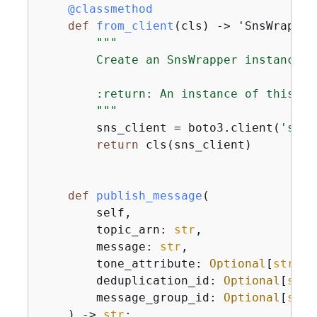
    @classmethod
def
from_client
(
cls
) -> 'SnsWrapper
"""

        Create an SnsWrapper instance u
        :return: An instance of this cla
        """
        sns_client = boto3.client(
'sns'
return
 cls(sns_client)

def
publish_message
(
        self,

        topic_arn: 
str
,

        message: 
str
,

        tone_attribute: 
Optional
[
str
] =
        deduplication_id: 
Optional
[
str
]
        message_group_id: 
Optional
[
str
]
) -> 
str
: