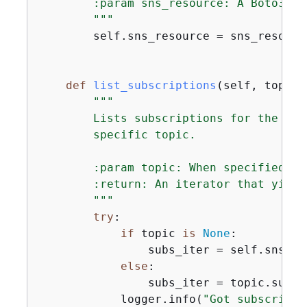
        :param sns_resource: A Boto3 Am
        """
        self.sns_resource = sns_resource
def
list_subscriptions
(
self, topic=
"""

        Lists subscriptions for the cur
        specific topic.

        :param topic: When specified, o
        :return: An iterator that yield
        """
try
:

if
 topic 
is
None
:

                subs_iter = self.sns_re
else
:

                subs_iter = topic.subsc
            logger.info(
"Got subscripti