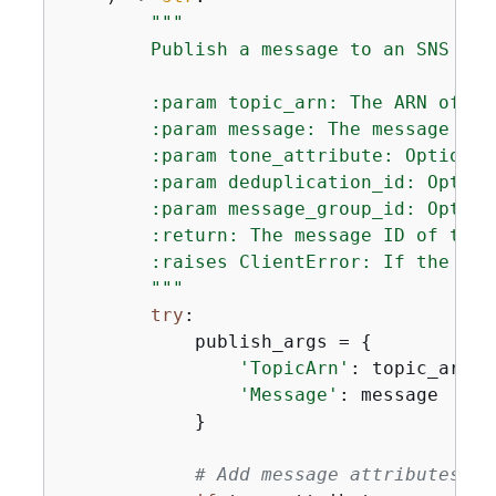
"""

        Publish a message to an SNS topi
        :param topic_arn: The ARN of th
        :param message: The message con
        :param tone_attribute: Optional
        :param deduplication_id: Option
        :param message_group_id: Option
        :return: The message ID of the 
        :raises ClientError: If the mes
        """
try
:

            publish_args = 
{
'TopicArn'
: topic_arn,

'Message'
: message

            }

# Add message attributes if