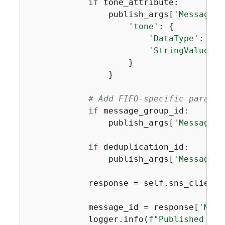
if
 tone_attribute:

                publish_args[
'MessageAt
'tone'
: 
{
'DataType'
: 
'St
'StringValue'
: 
                    }

                }

# Add FIFO-specific paramet
if
 message_group_id:

                publish_args[
'MessageGr
if
 deduplication_id:

                publish_args[
'MessageDe
            response = self.sns_client.
            message_id = response[
'Mess
            logger.info(
f"Published mes