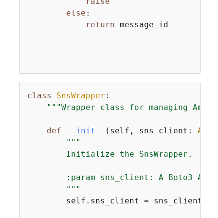
raise
else
:

return
 message_id

class
SnsWrapper
:
"""Wrapper class for managing Amazo
def
__init__
(
self, sns_client: 
Any
)
"""

        Initialize the SnsWrapper.

        :param sns_client: A Boto3 Amaz
        """
        self.sns_client = sns_client
