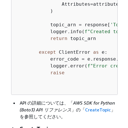
                Attributes=attributes

            )

            topic_arn = response[
'Topic
            logger.info(
f"Created topic
return
 topic_arn

except
 ClientError 
as
 e:

            error_code = e.response.get
            logger.error(
f"Error creati
raise
API の詳細については、「
AWS SDK for Python
(Boto3) API リファレンス
」の「
CreateTopic
」
を参照してください。