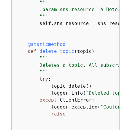
"""

        :param sns_resource: A Boto3 Am
        """
        self.sns_resource = sns_resource
    @staticmethod
def
delete_topic
(
topic
):
"""

        Deletes a topic. All subscripti
        """
try
:

            topic.delete()

            logger.info(
"Deleted topic 
except
 ClientError:

            logger.exception(
"Couldn't 
raise