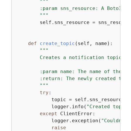
"""

        :param sns_resource: A Boto3 Am
        """
        self.sns_resource = sns_resource
def
create_topic
(
self, name
):
"""

        Creates a notification topic.

        :param name: The name of the to
        :return: The newly created topic
        """
try
:

            topic = self.sns_resource.c
            logger.info(
"Created topic 
except
 ClientError:

            logger.exception(
"Couldn't 
raise