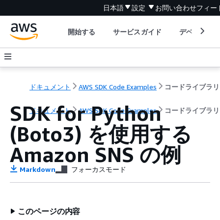
日本語
設定
お問い合わせ
フィー
開始する
サービスガイド
デベロッパ
ドキュメント
AWS SDK Code Examples
コードライブラリ
SDK for Python
ドキュメント
AWS SDK Code Examples
コードライブラリ
(Boto3) を使用する
Amazon SNS の例
Markdown
フォーカスモード
このページの内容