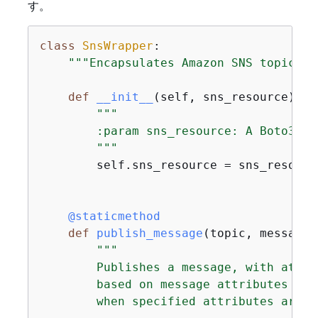
す。
class
SnsWrapper
:
"""Encapsulates Amazon SNS topic an
def
__init__
(
self, sns_resource
):
"""

        :param sns_resource: A Boto3 Am
        """
        self.sns_resource = sns_resource
    @staticmethod
def
publish_message
(
topic, message,
"""

        Publishes a message, with attri
        based on message attributes so 
        when specified attributes are pr