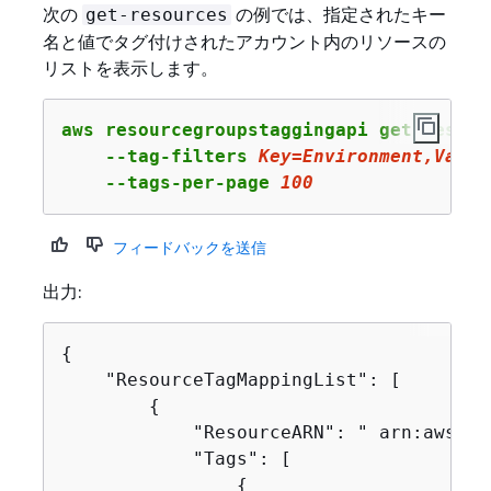
次の
の例では、指定されたキー
get-resources
名と値でタグ付けされたアカウント内のリソースの
リストを表示します。
aws resourcegroupstaggingapi get-resourc
    --tag-filters 
Key
=Environment,Value
    --tags-per-page 
100
フィードバックを送信
出力:
{
    "ResourceTagMappingList": [

{
            "ResourceARN": " arn:aws:in
            "Tags": [

{