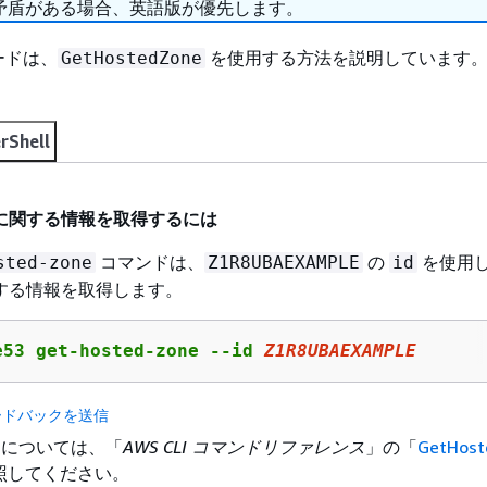
矛盾がある場合、英語版が優先します。
ードは、
を使用する方法を説明しています
GetHostedZone
rShell
に関する情報を取得するには
コマンドは、
の
を使用
sted-zone
Z1R8UBAEXAMPLE
id
する情報を取得します。
e53 get-hosted-zone --id 
Z1R8UBAEXAMPLE
ードバックを送信
詳細については、「
AWS CLI コマンドリファレンス
」の「
GetHost
照してください。