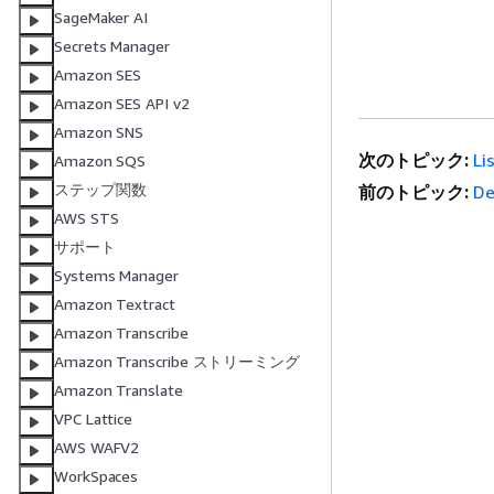
SageMaker AI
Secrets Manager
Amazon SES
Amazon SES API v2
Amazon SNS
次のトピック:
Li
Amazon SQS
ステップ関数
前のトピック:
De
AWS STS
サポート
Systems Manager
Amazon Textract
Amazon Transcribe
Amazon Transcribe ストリーミング
Amazon Translate
VPC Lattice
AWS WAFV2
WorkSpaces