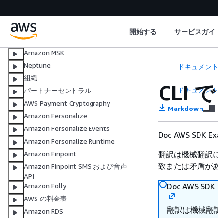
MediaConvert
MediaLive
MediaPackage
開始する
サービスガイ
Migration Hub
Amazon MSK
Neptune
ドキュメン
組織
CLI 
ドキュメン
パートナーセントラル
AWS Payment Cryptography
Markdown
Amazon Personalize
Amazon Personalize Events
Doc AWS SDK
Amazon Personalize Runtime
翻訳は機械翻訳
Amazon Pinpoint
致または矛盾が
Amazon Pinpoint SMS および音声
API
Doc AWS S
Amazon Polly
AWS の料金表
翻訳は機械翻
Amazon RDS