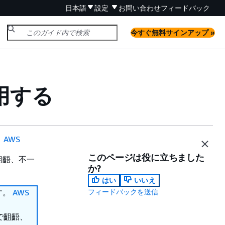
日本語
設定
お問い合わせ
フィードバック
今すぐ無料サインアップ »
用する
。
AWS
このページは役に立ちました
齟齬、不一
か?
はい
いいえ
ます。
AWS
フィードバックを送信
で齟齬、