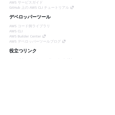
AWS サービスガイド
GitHub 上の AWS CLI チュートリアル
デベロッパーツール
AWS コード例ライブラリ
AWS CLI
AWS Builder Center
AWS デベロッパーツールブログ
役立つリンク
AWS ドキュメント MCP サーバーをダウンロー
ド
AWS コンソールにサインイン
AWS re:Post
プライバシー
サイト規約
Cookie の設定
© 2026, Amazon Web Services, Inc. or its
affiliates.All rights reserved.
日本語