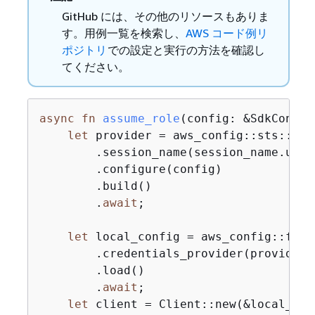
GitHub には、その他のリソースもありま
す。用例一覧を検索し、
AWS コード例リ
ポジトリ
での設定と実行の方法を確認し
てください。
async
fn
assume_role
(config: &SdkConfig
let
 provider = aws_config::sts::Ass
        .session_name(session_name.unwr
        .configure(config)

        .build()

        .
await
;

let
 local_config = aws_config::from_
        .credentials_provider(provider)

        .load()

        .
await
;

let
 client = Client::new(&local_conf