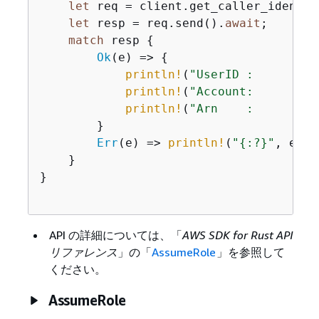
let
 req = client.get_caller_identity
let
 resp = req.send().
await
;

match
 resp 
{
Ok
(e) => 
{
println!
(
"UserID :         
println!
(
"Account:         
println!
(
"Arn    :         
        }

Err
(e) => 
println!
(
"
{
:?}"
, e),

    }

}

API の詳細については、「
AWS SDK for Rust API
リファレンス
」の「
AssumeRole
」を参照して
ください。
AssumeRole