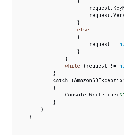
{
                        request.KeyMark
                        request.Version
                    }

else
{
                        request = 
null
;

                    }

                }

while
 (request != 
null
)
            }

            catch (AmazonS3Exception ex)
{
                Console.WriteLine(
$"Err
            }

        }

    }
