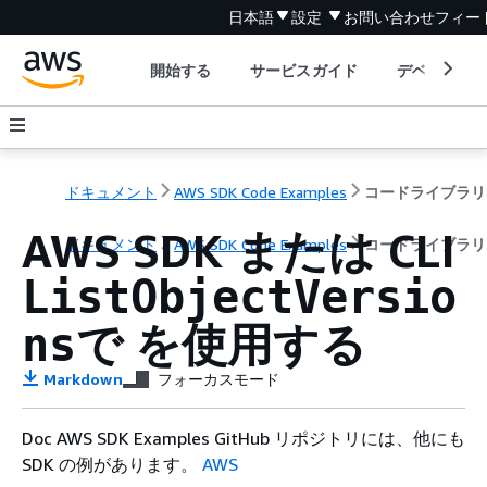
日本語
設定
お問い合わせ
フィー
開始する
サービスガイド
デベロッパ
ドキュメント
AWS SDK Code Examples
コードライブラリ
AWS SDK または CLI
ドキュメント
AWS SDK Code Examples
コードライブラリ
ListObjectVersio
で を使用する
ns
Markdown
フォーカスモード
Doc AWS SDK Examples GitHub リポジトリには、他にも
SDK の例があります。
AWS