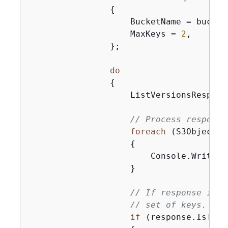
{
                    BucketName = bucketN
                    MaxKeys = 
2
,

                };

do
{
                    ListVersionsRespons
// Process response
foreach
 (S3ObjectVe
{
                        Console.WriteLi
                    }

// If response is t
// set of keys.
if
 (response.IsTrun