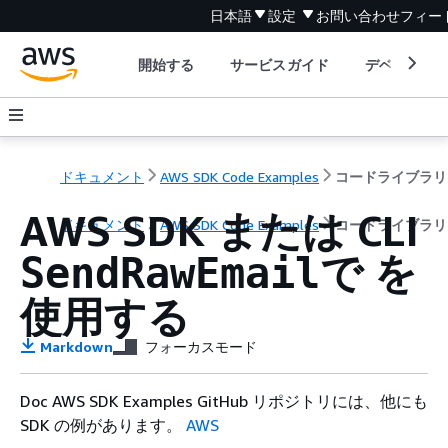
日本語
設定
お問い合わせ
フィー
開始する
サービスガイド
デベロッパ
ドキュメント
AWS SDK Code Examples
コードライブラリ
AWS SDK または CLI
ドキュメント
AWS SDK Code Examples
コードライブラリ
で を
SendRawEmail
使用する
Markdown
フォーカスモード
Doc AWS SDK Examples GitHub リポジトリには、他にも
SDK の例があります。
AWS