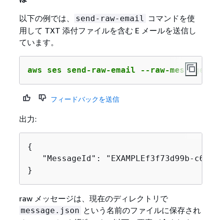
以下の例では、
コマンドを使
send-raw-email
用して TXT 添付ファイルを含む E メールを送信し
ています。
aws ses send-raw-email --raw-message 
fi
フィードバックを送信
出力:
{
   "MessageId": "EXAMPLEf3f73d99b-c63fb
}
raw メッセージは、現在のディレクトリで
という名前のファイルに保存され
message.json