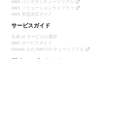
AWS ハンズオンチュートリアル
AWS ソリューションライブラリ
AWS 意思決定ガイド
サービスガイド
生成 AI サービスの選択
AWS サービスガイド
GitHub 上の AWS CLI チュートリアル
デベロッパーツール
AWS コード例ライブラリ
AWS CLI
AWS Builder Center
AWS デベロッパーツールブログ
役立つリンク
AWS ドキュメント MCP サーバーをダウンロー
ド
AWS コンソールにサインイン
AWS re:Post