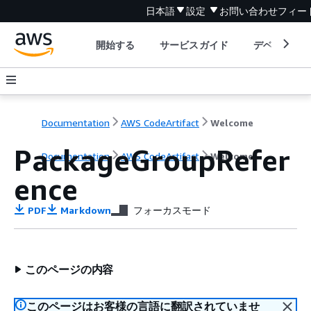
日本語
設定
お問い合わせ
フィー
開始する
サービスガイド
デベロッパ
Documentation
AWS CodeArtifact
Welcome
PackageGroupRefer
Documentation
AWS CodeArtifact
Welcome
ence
PDF
Markdown
フォーカスモード
このページの内容
このページはお客様の言語に翻訳されていませ