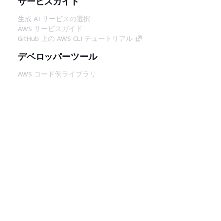
サービスガイド
生成 AI サービスの選択
AWS サービスガイド
GitHub 上の AWS CLI チュートリアル
デベロッパーツール
AWS コード例ライブラリ
AWS CLI
AWS Builder Center
AWS デベロッパーツールブログ
役立つリンク
AWS ドキュメント MCP サーバーをダウンロー
ド
AWS コンソールにサインイン
AWS re:Post
プライバシー
サイト規約
Cookie の設定
© 2026, Amazon Web Services, Inc. or its
affiliates.All rights reserved.