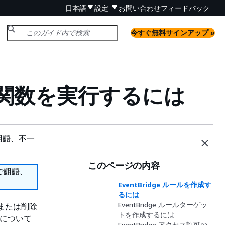
日本語
設定
お問い合わせ
フィードバック
今すぐ無料サインアップ »
 関数を実行するには
齟齬、不一
このページの内容
で齟齬、
EventBridge ルールを作成す
るには
EventBridge ルールターゲッ
更または削除
トを作成するには
方法について
EventBridge アクセス許可の