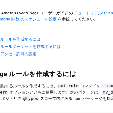
、
Amazon EventBridge ユーザーガイド
の
チュートリアル: Event
Lambda 関数 のスケジュール設定
を参照してください。
dge ルールを作成するには
idge ルールターゲットを作成するには
dge アクセス許可の設定
ridge ルールを作成するには
数を起動するルールを作成するには、
コマンドを
put-rule
--na
オプションとともに使用します。次のパターンは、
ern
my_d
リポジトリの
スコープ内にある npm パッケージを指
@types