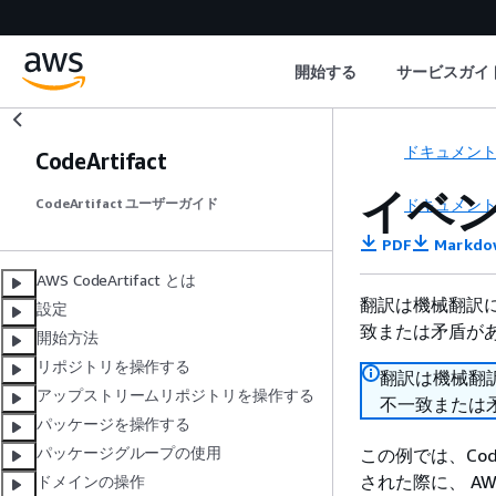
開始する
サービスガイ
ドキュメン
CodeArtifact
イベン
ドキュメン
CodeArtifact ユーザーガイド
PDF
Markdo
AWS CodeArtifact とは
翻訳は機械翻訳
設定
致または矛盾が
開始方法
リポジトリを操作する
翻訳は機械翻
アップストリームリポジトリを操作する
不一致または
パッケージを操作する
パッケージグループの使用
この例では、Co
された際に、 AWS
ドメインの操作