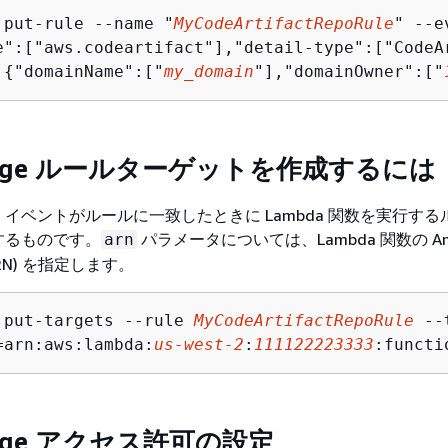
 put-rule --name "
MyCodeArtifactRepoRule
" --e
e":["aws.codeartifact"],"detail-type":["CodeA
:
{
"domainName":["
my_domain
"],"domainOwner":["
Bridge ルールターゲットを作成するには
イベントがルールに一致したときに Lambda 関数を実行する
するものです。
パラメータについては、Lambda 関数の Am
arn
RN) を指定します。
 put-targets --rule 
MyCodeArtifactRepoRule
 --
=arn:aws:lambda:
us-west-2
:
111122223333
:functi
ridge アクセス許可の設定