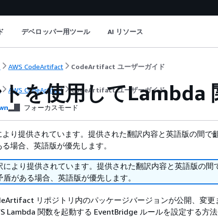
ド
デベロッパー用ツール
AI リソース
ト
AWS CodeArtifact
CodeArtifact ユーザーガイド
トを使用してLambda
ト
AWS CodeArtifact
CodeArtifact ユーザーガイド
wn
フォーカスモード
により提供されています。提供された翻訳内容と英語版の間で
ある場合、英語版が優先します。
訳により提供されています。提供された翻訳内容と英語版の間
矛盾がある場合、英語版が優先します。
deArtifact リポジトリ内のパッケージバージョンが公開、変
 Lambda 関数を起動する EventBridge ルールを設定する