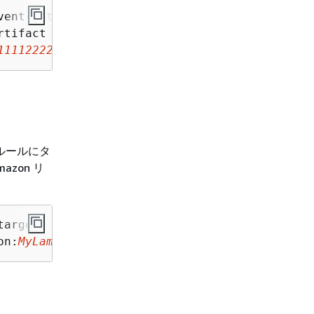
vent-pattern \

rtifact Package Version State Change"],

111122223333
"],"packageNamespace":["types"],"
ルールにタ
azon リ
targets \

on:
MyLambdaFunction