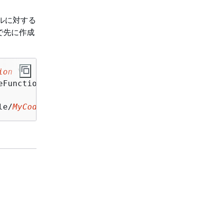
ールに対する
で先に作成
ion
 \\

Function' \\

le/
MyCodeArtifactRepoRule