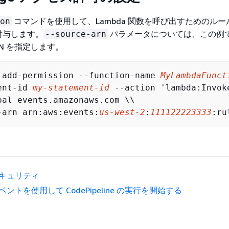
コマンドを使用して、Lambda 関数を呼び出すためのル
on
付与します。
パラメータについては、この例
--source-arn
RN を指定します。
 add-permission --function-name 
MyLambdaFunct
ent-id 
my-statement-id
 --action 'lambda:Invoke
pal events.amazonaws.com \\

-arn arn:aws:events:
us-west-2
:
111122223333
:ru
キュリティ
ベントを使用して CodePipeline の実行を開始する