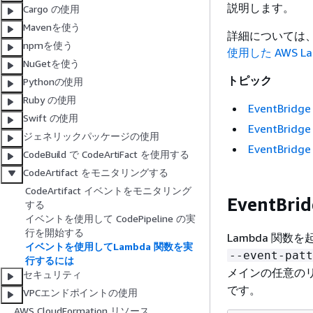
説明します。
Cargo の使用
Mavenを使う
詳細については
npmを使う
使用した AWS 
NuGetを使う
トピック
Pythonの使用
Ruby の使用
EventBri
Swift の使用
EventBr
ジェネリックパッケージの使用
EventBri
CodeBuild で CodeArtiFact を使用する
CodeArtifact をモニタリングする
CodeArtifact イベントをモニタリング
EventB
する
イベントを使用して CodePipeline の実
行を開始する
Lambda 関
イベントを使用してLambda 関数を実
--event-patt
行するには
メインの任意の
セキュリティ
です。
VPCエンドポイントの使用
AWS CloudFormation リソース