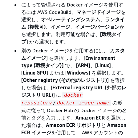
によって管理される Docker イメージを使用す
るには AWS CodeBuild、
マネージドイメージ
を
選択し、
オペレーティングシステム
、
ランタイ
ム (複数可)
、
イメージ
、
イメージバージョン
か
ら選択します。利用可能な場合は、[
環境タイ
プ
] から選択します。
別の Docker イメージを使用するには、[
カスタ
ムイメージ
] を選択します。
[Environment
type (環境タイプ)]
で、 [
ARM
]、[
Linux
]、
[
Linux GPU
] または [
Windows
] を選択します。
[
Other registry (その他のレジストリ)
] を選択
した場合は、[
External registry URL (外部のレ
ジストリ URL)
] に
docker
の形
repository
/
docker image name
式に従って Docker Hub の Docker イメージの名
前とタグを入力します。
Amazon ECR
を選択し
た場合は、
Amazon ECR リポジトリ
と
Amazon
ECR イメージ
を使用して、 AWS アカウントの