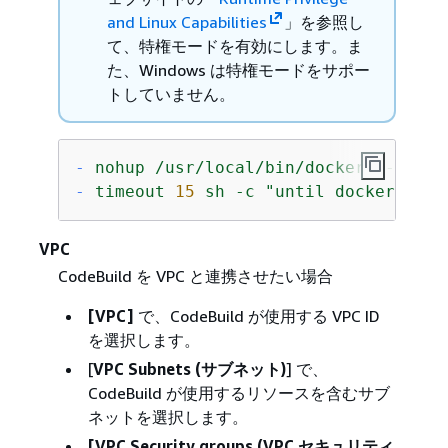
and Linux Capabilities
」を参照し
て、特権モードを有効にします。ま
た、Windows は特権モードをサポー
トしていません。
-
nohup
/usr/local/bin/dockerd
--host
-
timeout
15
sh
-c
"until docker info
VPC
CodeBuild を VPC と連携させたい場合
[VPC]
で、CodeBuild が使用する VPC ID
を選択します。
[
VPC Subnets (サブネット)
] で、
CodeBuild が使用するリソースを含むサブ
ネットを選択します。
[VPC Security groups (VPC セキュリティ