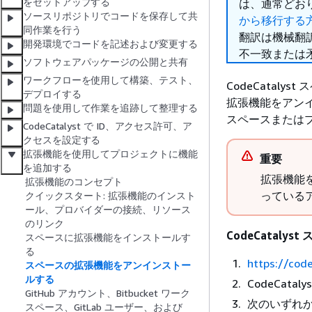
をセットアップする
は、通常どお
ソースリポジトリでコードを保存して共
から移行する
同作業を行う
翻訳は機械翻
開発環境でコードを記述および変更する
不一致または
ソフトウェアパッケージの公開と共有
ワークフローを使用して構築、テスト、
CodeCata
デプロイする
拡張機能をアンイ
問題を使用して作業を追跡して整理する
スペースまたは
CodeCatalyst で ID、アクセス許可、ア
クセスを設定する
拡張機能を使用してプロジェクトに機能
重要
を追加する
拡張機能
拡張機能のコンセプト
っている
クイックスタート: 拡張機能のインスト
ール、プロバイダーの接続、リソース
のリンク
CodeCatal
スペースに拡張機能をインストールす
る
https://cod
スペースの拡張機能をアンインストー
ルする
CodeCat
GitHub アカウント、Bitbucket ワーク
次のいずれ
スペース、GitLab ユーザー、および