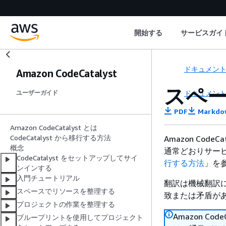
開始する
サービスガイ
ドキュメン
Amazon CodeCatalyst
スペ
ドキュメン
ユーザーガイド
PDF
Markdo
Amazon CodeCatalyst とは
CodeCatalyst から移行する方法
Amazon Co
概念
通常どおりサー
CodeCatalyst をセットアップしてサイ
行する方法
」を
ンインする
入門チュートリアル
翻訳は機械翻訳
スペースでリソースを整理する
致または矛盾が
プロジェクトの作業を整理する
Amazon C
ブループリントを使用してプロジェクト