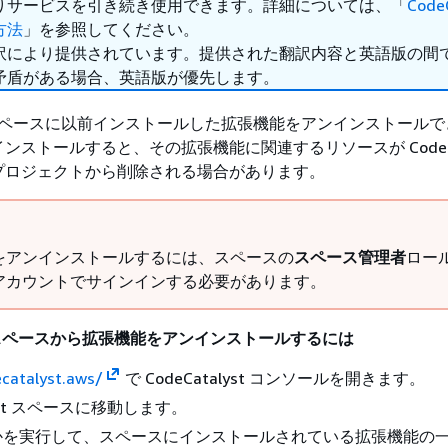
りサービスを引き続き使用できます。詳細については、「
Code
方法
」を参照してください。
訳により提供されています。提供された翻訳内容と英語版の間
矛盾がある場合、英語版が優先します。
lyst スペースに以前インストールした拡張機能をアンインストール
ンストールすると、その拡張機能に関連するリソースが CodeCat
プロジェクトから削除される場合があります。
をアンインストールするには、スペースの
スペース管理者
ロー
アカウントでサインインする必要があります。
yst スペースから拡張機能をアンインストールするには
ecatalyst.aws/
で CodeCatalyst コンソールを開きます。
alyst スペースに移動します。
かを実行して、スペースにインストールされている拡張機能の