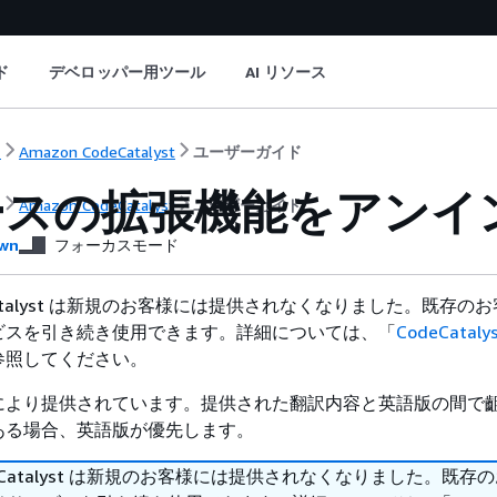
ド
デベロッパー用ツール
AI リソース
ト
Amazon CodeCatalyst
ユーザーガイド
ースの拡張機能をアンイ
ト
Amazon CodeCatalyst
ユーザーガイド
wn
フォーカスモード
deCatalyst は新規のお客様には提供されなくなりました。既存の
ビスを引き続き使用できます。詳細については、「
CodeCatal
参照してください。
により提供されています。提供された翻訳内容と英語版の間で
ある場合、英語版が優先します。
odeCatalyst は新規のお客様には提供されなくなりました。既存