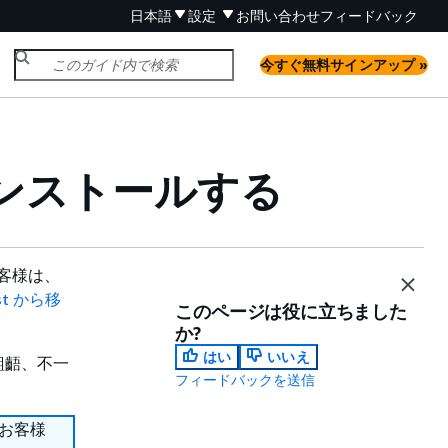
日本語
設定
お問い合わせ
フィードバック
今すぐ無料サインアップ »
ンストールする
お客様は、
yst から移
このページは役に立ちました
か?
はい
いいえ
齟齬、不一
フィードバックを送信
のお客様