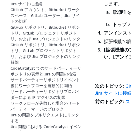
します。
Jira サイトに接続
GitHub アカウント、Bitbucket ワーク
[設定]
を
スペース、GitLab ユーザー、Jira サイ
トの切断
トップ
GitHub リポジトリ、Bitbucket リポジ
アンインス
トリ、GitLab プロジェクトリポジト
リ、および Jira プロジェクトのリンク
拡張機能の
GitHub リポジトリ、Bitbucket リポジ
[拡張機能の
トリ、GitLab プロジェクトリポジト
い、
[アンイ
リ、および Jira プロジェクトのリンク
解除
CodeCatalyst でのサードパーティーリ
ポジトリの表示と Jira の問題の検索
サードパーティーリポジトリイベント
次のトピック:
G
後にワークフローを自動的に開始
サードパーティーリポジトリプロバイ
Jira サイトに接
ダーによる IP アクセスの制限
前のトピック:
ス
ワークフローが失敗した場合のサード
パーティーマージのブロック
Jira の問題をプルリクエストにリンク
する
Jira 問題における CodeCatalyst イベン