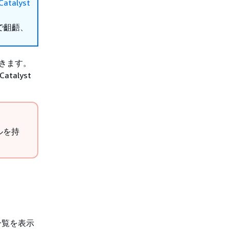
Catalyst
で齟齬、
できます。
alyst
ルを持
一覧を表示