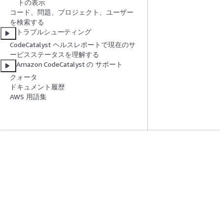
トの表示
コード、問題、プロジェクト、ユーザー
を検索する
トラブルシューティング
CodeCatalyst ヘルスレポートで現在のサ
ービスステータスを理解する
Amazon CodeCatalyst の サポート
クォータ
ドキュメント履歴
AWS 用語集
開始方法
サービスガイ
AWS ハンズオンチュートリアル
生成 AI サービス
AWS ソリューションライブラリ
AWS サービスガ
AWS 意思決定ガイド
GitHub 上の AW