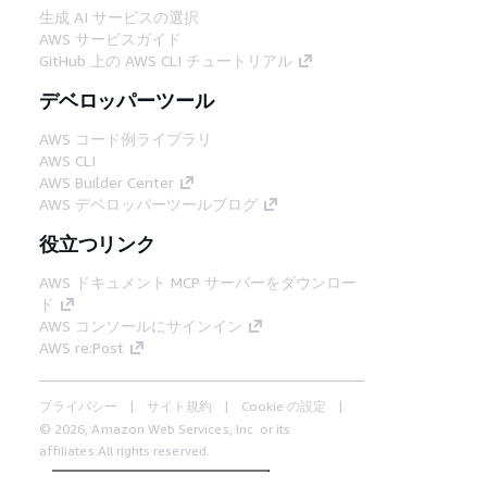
生成 AI サービスの選択
AWS サービスガイド
GitHub 上の AWS CLI チュートリアル
デベロッパーツール
AWS コード例ライブラリ
AWS CLI
AWS Builder Center
AWS デベロッパーツールブログ
役立つリンク
AWS ドキュメント MCP サーバーをダウンロー
ド
AWS コンソールにサインイン
AWS re:Post
プライバシー
サイト規約
Cookie の設定
© 2026, Amazon Web Services, Inc. or its
affiliates.All rights reserved.
日本語