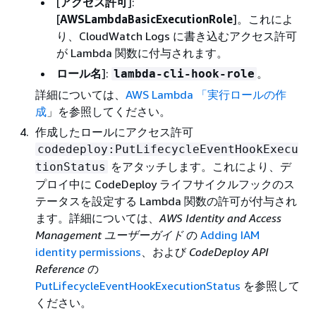
[
アクセス許可
]:
[
AWSLambdaBasicExecutionRole
]。これによ
り、CloudWatch Logs に書き込むアクセス許可
が Lambda 関数に付与されます。
ロール名
]:
。
lambda-cli-hook-role
詳細については、
AWS Lambda 「実行ロールの作
成
」を参照してください。
作成したロールにアクセス許可
codedeploy:PutLifecycleEventHookExecu
をアタッチします。これにより、デ
tionStatus
プロイ中に CodeDeploy ライフサイクルフックのス
テータスを設定する Lambda 関数の許可が付与され
ます。詳細については、
AWS Identity and Access
Management ユーザーガイド
の
Adding IAM
identity permissions
、および
CodeDeploy API
Reference
の
PutLifecycleEventHookExecutionStatus
を参照して
ください。