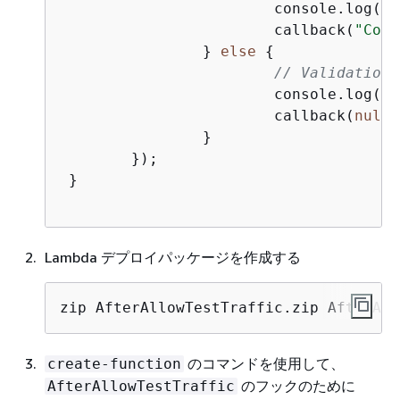
 			console.log(err, err.stack);

 			callback(
"Code
 		} 
else
{
// Validation 
 			console.log(
"A
 			callback(
null
,
 		}

 	});

 }  

Lambda デプロイパッケージを作成する
zip AfterAllowTestTraffic.zip AfterAll
のコマンドを使用して、
create-function
のフックのために
AfterAllowTestTraffic