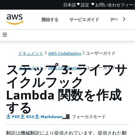
日本語
設定
お問い合わせ
フィー
開始する
サービスガイド
デベロッパ
ドキュメント
AWS CodeDeploy
ユーザーガイド
ステップ 3: ライフサ
ドキュメント
AWS CodeDeploy
ユーザーガイド
イクルフック
Lambda 関数を作成
する
PDF
RSS
Markdown
フォーカスモード
翻訳は機械翻訳により提供されています。提供された翻