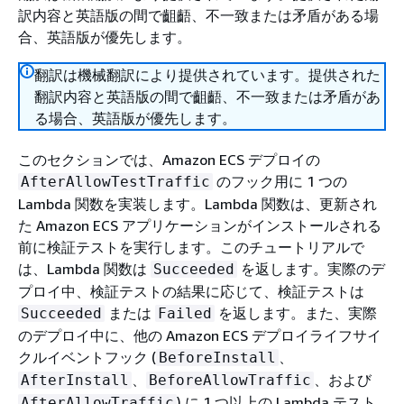
訳内容と英語版の間で齟齬、不一致または矛盾がある場
合、英語版が優先します。
翻訳は機械翻訳により提供されています。提供された
翻訳内容と英語版の間で齟齬、不一致または矛盾があ
る場合、英語版が優先します。
このセクションでは、Amazon ECS デプロイの
のフック用に 1 つの
AfterAllowTestTraffic
Lambda 関数を実装します。Lambda 関数は、更新され
た Amazon ECS アプリケーションがインストールされる
前に検証テストを実行します。このチュートリアルで
は、Lambda 関数は
を返します。実際のデ
Succeeded
プロイ中、検証テストの結果に応じて、検証テストは
または
を返します。また、実際
Succeeded
Failed
のデプロイ中に、他の Amazon ECS デプロイライフサイ
クルイベントフック (
、
BeforeInstall
、
、および
AfterInstall
BeforeAllowTraffic
) に 1 つ以上の Lambda テスト
AfterAllowTraffic