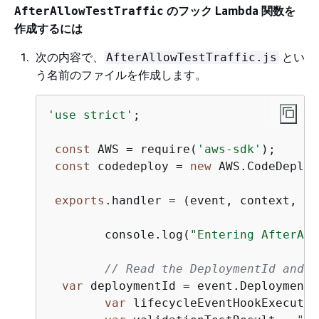
のフック Lambda 関数を
AfterAllowTestTraffic
作成するには
次の内容で、
とい
AfterAllowTestTraffic.js
う名前のファイルを作成します。
'use strict'
;

const
 AWS = require(
'aws-sdk'
);

const
 codedeploy = 
new
 AWS.CodeDeploy
exports
.handler = (event, context, ca
 	console.log(
"Entering AfterAll
// Read the DeploymentId and L
var
 deploymentId = event.DeploymentId
var
 lifecycleEventHookExecutio