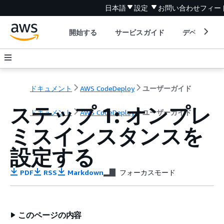
日本語
設定
お問い合わせ
フィー
開始する
サービスガイド
デベロッパ
ドキュメント
AWS CodeDeploy
ユーザーガイド
ステップ 1: オンプレ
ドキュメント
AWS CodeDeploy
ユーザーガイド
ミスインスタンスを
設定する
PDF
RSS
Markdown
フォーカスモード
このページの内容