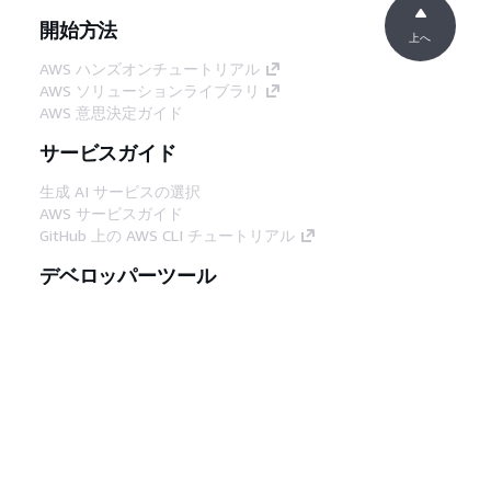
開始方法
上へ
AWS ハンズオンチュートリアル
AWS ソリューションライブラリ
AWS 意思決定ガイド
サービスガイド
生成 AI サービスの選択
AWS サービスガイド
GitHub 上の AWS CLI チュートリアル
デベロッパーツール
AWS コード例ライブラリ
AWS CLI
AWS Builder Center
AWS デベロッパーツールブログ
役立つリンク
AWS ドキュメント MCP サーバーをダウンロー
ド