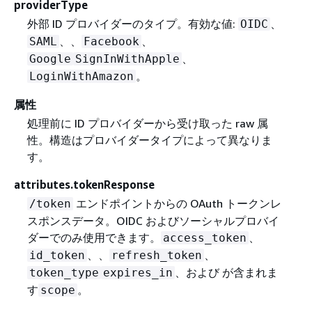
providerType
外部 ID プロバイダーのタイプ。有効な値:
、
OIDC
、、
、
SAML
Facebook
、
Google
SignInWithApple
。
LoginWithAmazon
属性
処理前に ID プロバイダーから受け取った raw 属
性。構造はプロバイダータイプによって異なりま
す。
attributes.tokenResponse
エンドポイントからの OAuth トークンレ
/token
スポンスデータ。OIDC およびソーシャルプロバイ
ダーでのみ使用できます。
、
access_token
、、
、
id_token
refresh_token
、および が含まれま
token_type
expires_in
す
。
scope