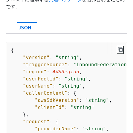
です。
JSON
{
"version"
: 
"string"
,

"triggerSource"
: 
"InboundFederation_E
"region"
: 
AWSRegion
,

"userPoolId"
: 
"string"
,

"userName"
: 
"string"
,

"callerContext"
: 
{
"awsSdkVersion"
: 
"string"
,

"clientId"
: 
"string"
    },

"request"
: 
{
"providerName"
: 
"string"
,
