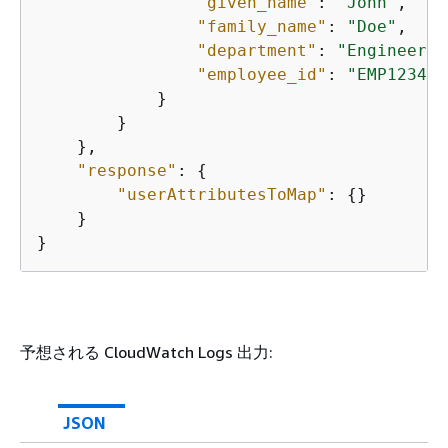
"given_name"
: 
"John"
,

"family_name"
: 
"Doe"
,

"department"
: 
"Engineerin
"employee_id"
: 
"EMP12345"
            }

        }

    },

"response"
: 
{
"userAttributesToMap"
: 
{
}

    }

}
予想される CloudWatch Logs 出力:
JSON