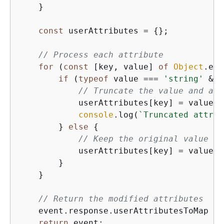
    }

const
 userAttributes = 
{
};

// Process each attribute
for
 (
const
 [key, value] 
of
Object
.ent
if
 (
typeof
 value === 
'string'
 && 
// Truncate the value and add
            userAttributes[key] = value.s
console
.log(
`Truncated attrib
        } 
else
{
// Keep the original value
            userAttributes[key] = value;

        }

    }

// Return the modified attributes
    event.response.userAttributesToMap = 
return
 event;
