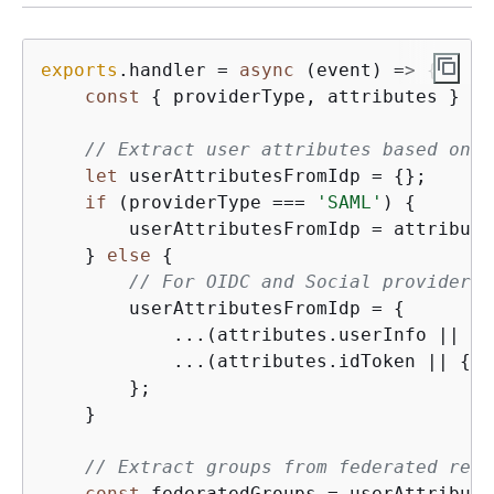
exports
.handler = 
async
 (event) => 
{
const
{
 providerType, attributes } = 
// Extract user attributes based on p
let
 userAttributesFromIdp = 
{
};

if
 (providerType === 
'SAML'
) 
{
        userAttributesFromIdp = attribute
    } 
else
{
// For OIDC and Social providers,
        userAttributesFromIdp = 
{
            ...(attributes.userInfo || 
{
}
            ...(attributes.idToken || 
{
})

        };

    }

// Extract groups from federated resp
const
 federatedGroups = userAttribute