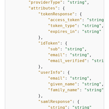
"providerType"
: 
"string"
,

"attributes"
: 
{
"tokenResponse"
: 
{
"access_token"
: 
"string"
,

"token_type"
: 
"string"
,

"expires_in"
: 
"string"
            },

"idToken"
: 
{
"sub"
: 
"string"
,

"email"
: 
"string"
,

"email_verified"
: 
"string
            },

"userInfo"
: 
{
"email"
: 
"string"
,

"given_name"
: 
"string"
,

"family_name"
: 
"string"
            },

"samlResponse"
: 
{
"string"
: 
"string"