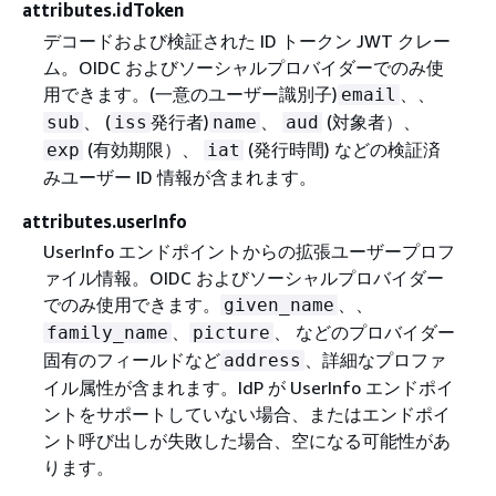
attributes.idToken
デコードおよび検証された ID トークン JWT クレー
ム。OIDC およびソーシャルプロバイダーでのみ使
用できます。(一意のユーザー識別子)
、、
email
、 (
発行者)
、
(対象者）、
sub
iss
name
aud
(有効期限）、
(発行時間) などの検証済
exp
iat
みユーザー ID 情報が含まれます。
attributes.userInfo
UserInfo エンドポイントからの拡張ユーザープロフ
ァイル情報。OIDC およびソーシャルプロバイダー
でのみ使用できます。
、、
given_name
、
、 などのプロバイダー
family_name
picture
固有のフィールドなど
、詳細なプロファ
address
イル属性が含まれます。IdP が UserInfo エンドポイ
ントをサポートしていない場合、またはエンドポイ
ント呼び出しが失敗した場合、空になる可能性があ
ります。