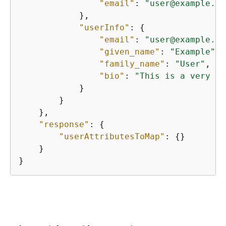
"email"
: 
"user@example.co
            },

"userInfo"
: 
{
"email"
: 
"user@example.co
"given_name"
: 
"Example"
,

"family_name"
: 
"User"
,

"bio"
: 
"This is a very lo
            }

        }

    },

"response"
: 
{
"userAttributesToMap"
: 
{
}

    }

}