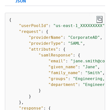
JSON
{
"userPoolId"
: 
"us-east-1_XXXXXXXXX"
,

"request"
: 
{
"providerName"
: 
"CorporateAD"
,

"providerType"
: 
"SAML"
,

"attributes"
: 
{
"samlResponse"
: 
{
"email"
: 
"jane.smith@comp
"given_name"
: 
"Jane"
,

"family_name"
: 
"Smith"
,

"groups"
: 
"Engineering,Do
"department"
: 
"Engineerin
            }

        }

    },

"response"
: 
{