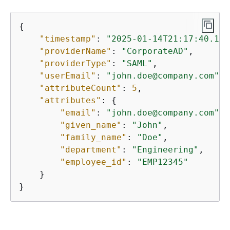
{
"timestamp"
: 
"2025-01-14T21:17:40.153
"providerName"
: 
"CorporateAD"
,

"providerType"
: 
"SAML"
,

"userEmail"
: 
"john.doe@company.com"
,

"attributeCount"
: 
5
,

"attributes"
: 
{
"email"
: 
"john.doe@company.com"
,

"given_name"
: 
"John"
,

"family_name"
: 
"Doe"
,

"department"
: 
"Engineering"
,

"employee_id"
: 
"EMP12345"
    }

}