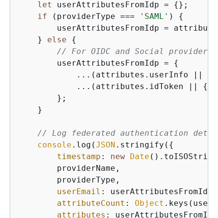
let
 userAttributesFromIdp = 
{
};

if
 (providerType === 
'SAML'
) 
{
        userAttributesFromIdp = attribute
    } 
else
{
// For OIDC and Social providers,
        userAttributesFromIdp = 
{
            ...(attributes.userInfo || 
{
}
            ...(attributes.idToken || 
{
})

        };

    }

// Log federated authentication detai
console
.log(
JSON
.stringify(
{
timestamp
: 
new
Date
().toISOString
        providerName,

        providerType,

userEmail
: userAttributesFromIdp.
attributeCount
: 
Object
.keys(userA
attributes
: userAttributesFromIdp
