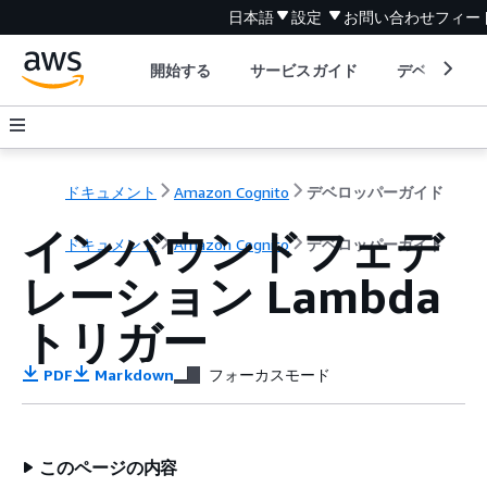
日本語
設定
お問い合わせ
フィー
開始する
サービスガイド
デベロッパ
ドキュメント
Amazon Cognito
デベロッパーガイド
インバウンドフェデ
ドキュメント
Amazon Cognito
デベロッパーガイド
レーション Lambda
トリガー
PDF
Markdown
フォーカスモード
このページの内容