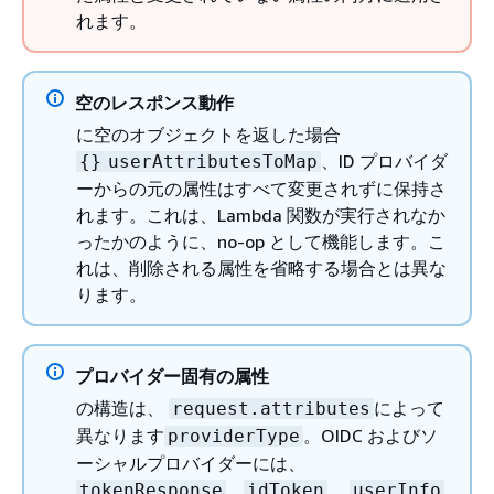
れます。
空のレスポンス動作
に空のオブジェクトを返した場合
、ID プロバイダ
{
}
userAttributesToMap
ーからの元の属性はすべて変更されずに保持さ
れます。これは、Lambda 関数が実行されなか
ったかのように、no-op として機能します。こ
れは、削除される属性を省略する場合とは異な
ります。
プロバイダー固有の属性
の構造は、
によって
request.attributes
異なります
。OIDC およびソ
providerType
ーシャルプロバイダーには、
、
、
tokenResponse
idToken
userInfo