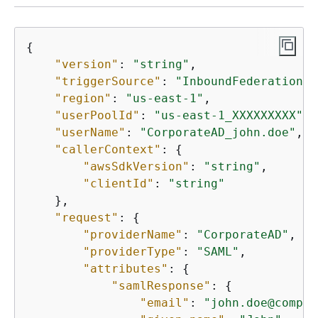
{
"version"
: 
"string"
,

"triggerSource"
: 
"InboundFederation_E
"region"
: 
"us-east-1"
,

"userPoolId"
: 
"us-east-1_XXXXXXXXX"
,

"userName"
: 
"CorporateAD_john.doe"
,

"callerContext"
: 
{
"awsSdkVersion"
: 
"string"
,

"clientId"
: 
"string"
    },

"request"
: 
{
"providerName"
: 
"CorporateAD"
,

"providerType"
: 
"SAML"
,

"attributes"
: 
{
"samlResponse"
: 
{
"email"
: 
"john.doe@compan