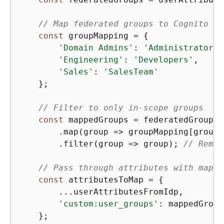
// Map federated groups to Cognito gr
const
 groupMapping = 
{
'Domain Admins'
: 
'Administrators'
'Engineering'
: 
'Developers'
,

'Sales'
: 
'SalesTeam'
    };

// Filter to only in-scope groups
const
 mappedGroups = federatedGroups

        .map(
group
 =>
 groupMapping[group.
        .filter(
group
 =>
 group); 
// Remov
// Pass through attributes with mappe
const
 attributesToMap = 
{
        ...userAttributesFromIdp,

'custom:user_groups'
: mappedGroup
    };
