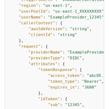
"region"
: 
"us-east-1"
,

"userPoolId"
: 
"us-east-1_XXXXXXXXX"
,

"userName"
: 
"ExampleProvider_12345"
,

"callerContext"
: 
{
"awsSdkVersion"
: 
"string"
,

"clientId"
: 
"string"
    },

"request"
: 
{
"providerName"
: 
"ExampleProvider"
"providerType"
: 
"OIDC"
,

"attributes"
: 
{
"tokenResponse"
: 
{
"access_token"
: 
"abcDE...
"token_type"
: 
"Bearer"
,

"expires_in"
: 
"3600"
            },

"idToken"
: 
{
"sub"
: 
"12345"
,
