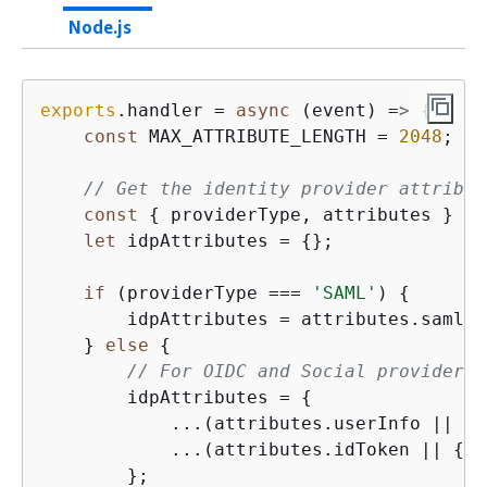
Node.js
exports
.handler = 
async
 (event) => 
{
const
 MAX_ATTRIBUTE_LENGTH = 
2048
;

// Get the identity provider attribut
const
{
 providerType, attributes } = 
let
 idpAttributes = 
{
};

if
 (providerType === 
'SAML'
) 
{
        idpAttributes = attributes.samlRe
    } 
else
{
// For OIDC and Social providers,
        idpAttributes = 
{
            ...(attributes.userInfo || 
{
}
            ...(attributes.idToken || 
{
})

        };
