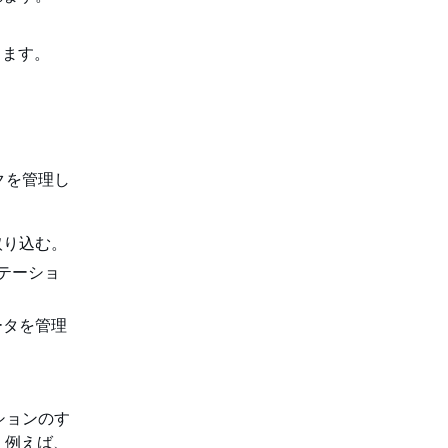
します。
イクを管理し
取り込む。
テーショ
ータを管理
ーションのす
。例えば、