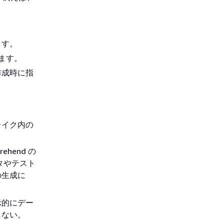
ます。
きます。
作成時に指
レイク内の
hend の
タやテスト
の生成に
示的にデー
しない。