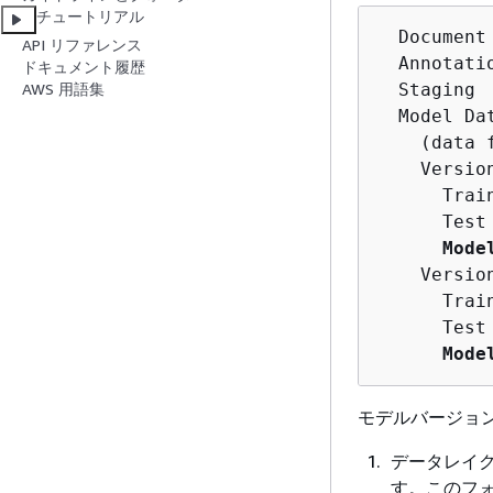
チュートリアル
  Document 
API リファレンス
  Annotatio
ドキュメント履歴
  Staging

AWS 用語集
  Model Dat
    (data 
    Version
      Train
      Test

Mode
    Version
      Train
      Test

Mode
モデルバージョ
データレイ
す。このフ