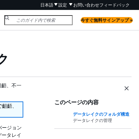
日本語
設定
お問い合わせ
フィードバック
今すぐ無料サインアップ »
ク
齟齬、不一
このページの内容
で齟齬、
データレイクのフォルダ構造
データレイクの管理
のバージョン
データレイ