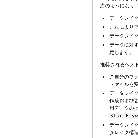
次のようになり
データレイ
これにより
データレイク
データに対
定します。
推奨されるベス
ご自分のフ
ファイルを
データレイク内
作成および
用データの
StartFlyw
データレイ
タレイク構