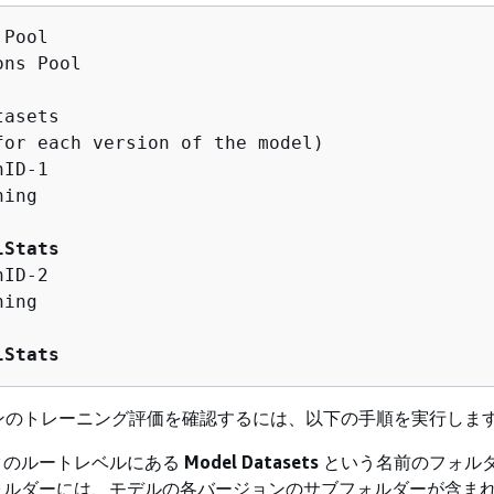
Pool

ns Pool

asets

for each version of the model)

ID-1

ing

lStats
ID-2

ing

lStats
ンのトレーニング評価を確認するには、以下の手順を実行しま
クのルートレベルにある
Model Datasets
という名前のフォル
ォルダーには、モデルの各バージョンのサブフォルダーが含ま