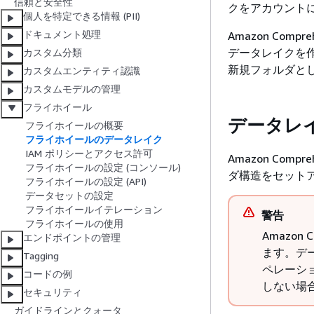
信頼と安全性
クをアカウント
個人を特定できる情報 (PII)
ドキュメント処理
Amazon Com
データレイクを作成
カスタム分類
新規フォルダと
カスタムエンティティ認識
カスタムモデルの管理
フライホイール
データレ
フライホイールの概要
フライホイールのデータレイク
IAM ポリシーとアクセス許可
Amazon Com
フライホイールの設定 (コンソール)
ダ構造をセット
フライホイールの設定 (API)
データセットの設定
フライホイールイテレーション
警告
フライホイールの使用
Amazo
エンドポイントの管理
ます。データ
Tagging
ペレーシ
コードの例
しない場
セキュリティ
ガイドラインとクォータ