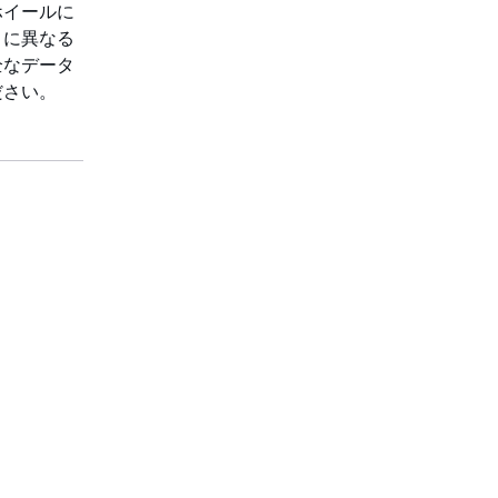
ホイールに
とに異なる
全なデータ
ださい。