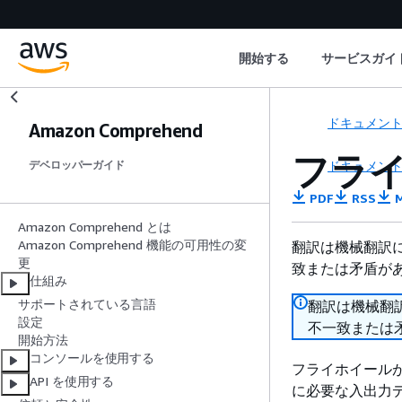
開始する
サービスガイ
ドキュメン
Amazon Comprehend
フラ
ドキュメン
デベロッパーガイド
PDF
RSS
M
Amazon Comprehend とは
Amazon Comprehend 機能の可用性の変
翻訳は機械翻訳
更
致または矛盾が
仕組み
サポートされている言語
翻訳は機械翻
設定
不一致または
開始方法
コンソールを使用する
フライホイールが作
API を使用する
に必要な入出力