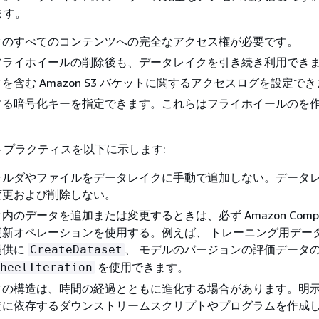
ます。
クのすべてのコンテンツへの完全なアクセス権が必要です。
フライホイールの削除後も、データレイクを引き続き利用でき
を含む Amazon S3 バケットに関するアクセスログを設定で
する暗号化キーを指定できます。これらはフライホイールのを
トプラクティスを以下に示します:
ォルダやファイルをデータレイクに手動で追加しない。データ
変更および削除しない。
のデータを追加または変更するときは、必ず Amazon Compre
更新オペレーションを使用する。例えば、 トレーニング用デー
提供に
、 モデルのバージョンの評価データ
CreateDataset
を使用できます。
heelIteration
クの構造は、時間の経過とともに進化する場合があります。明
造に依存するダウンストリームスクリプトやプログラムを作成