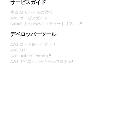
サービスガイド
生成 AI サービスの選択
AWS サービスガイド
GitHub 上の AWS CLI チュートリアル
デベロッパーツール
AWS コード例ライブラリ
AWS CLI
AWS Builder Center
AWS デベロッパーツールブログ
役立つリンク
AWS ドキュメント MCP サーバーをダウンロー
ド
AWS コンソールにサインイン
AWS re:Post
プライバシー
サイト規約
Cookie の設定
© 2026, Amazon Web Services, Inc. or its
affiliates.All rights reserved.