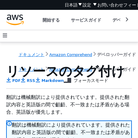
日本語
設定
お問い合わせ
フィー
開始する
サービスガイド
デベロッパ
ドキュメント
Amazon Comprehend
デベロッパーガイド
リソースのタグ付け
ドキュメント
Amazon Comprehend
デベロッパーガイド
PDF
RSS
Markdown
フォーカスモード
翻訳は機械翻訳により提供されています。提供された翻
訳内容と英語版の間で齟齬、不一致または矛盾がある場
合、英語版が優先します。
翻訳は機械翻訳により提供されています。提供された
翻訳内容と英語版の間で齟齬、不一致または矛盾があ