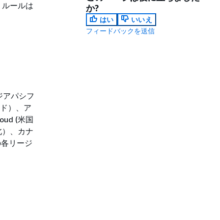
 の場合、ルールは
か?
はい
いいえ
フィードバックを送信
ジアパシフ
ード）、ア
ud (米国
台北）、カナ
の各リージ