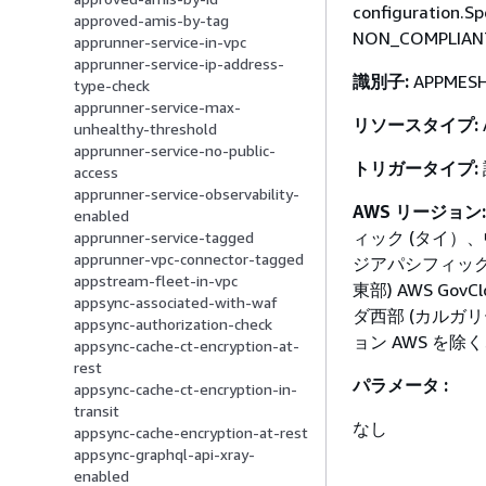
configuration.
approved-amis-by-tag
NON_COMPLIA
apprunner-service-in-vpc
apprunner-service-ip-address-
識別子:
APPMESH
type-check
apprunner-service-max-
リソースタイプ:
unhealthy-threshold
apprunner-service-no-public-
トリガータイプ:
access
apprunner-service-observability-
AWS リージョン:
enabled
ィック (タイ）
apprunner-service-tagged
apprunner-vpc-connector-tagged
ジアパシフィック 
appstream-fleet-in-vpc
東部) AWS G
appsync-associated-with-waf
ダ西部 (カルガリ
appsync-authorization-check
ョン AWS を
appsync-cache-ct-encryption-at-
rest
パラメータ :
appsync-cache-ct-encryption-in-
transit
なし
appsync-cache-encryption-at-rest
appsync-graphql-api-xray-
enabled