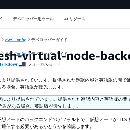
ド
デベロッパー用ツール
AI リソース
ト
AWS Config
デベロッパーガイド
sh-virtual-node-backe
ト
AWS Config
デベロッパーガイド
arkdown
フォーカスモード
により提供されています。提供された翻訳内容と英語版の間で
ある場合、英語版が優先します。
訳により提供されています。提供された翻訳内容と英語版の間
矛盾がある場合、英語版が優先します。
esh 仮想ノードのバックエンドのデフォルトで、仮想ノードが TLS
と通信する必要があるかどうかを確認します。