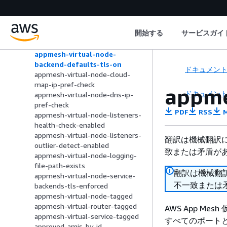
appmesh-virtual-gateway-
listeners-health-check-enabled
appmesh-virtual-gateway-
開始する
サービスガイ
logging-file-path-exists
appmesh-virtual-gateway-tagged
appmesh-virtual-node-
backend-defaults-tls-on
ドキュメン
appmesh-virtual-node-cloud-
map-ip-pref-check
appme
ドキュメン
appmesh-virtual-node-dns-ip-
pref-check
PDF
RSS
M
appmesh-virtual-node-listeners-
health-check-enabled
appmesh-virtual-node-listeners-
翻訳は機械翻訳
outlier-detect-enabled
致または矛盾が
appmesh-virtual-node-logging-
file-path-exists
翻訳は機械翻
appmesh-virtual-node-service-
不一致または
backends-tls-enforced
appmesh-virtual-node-tagged
appmesh-virtual-router-tagged
AWS App M
appmesh-virtual-service-tagged
すべてのポート
approved-amis-by-id