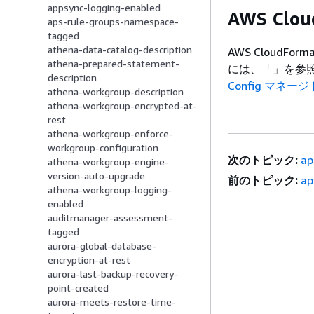
appsync-logging-enabled
AWS Clo
aps-rule-groups-namespace-
tagged
athena-data-catalog-description
AWS CloudF
athena-prepared-statement-
には、「」を参
description
Config マネ
athena-workgroup-description
athena-workgroup-encrypted-at-
rest
athena-workgroup-enforce-
workgroup-configuration
次のトピック:
ap
athena-workgroup-engine-
version-auto-upgrade
前のトピック:
ap
athena-workgroup-logging-
enabled
auditmanager-assessment-
tagged
aurora-global-database-
encryption-at-rest
aurora-last-backup-recovery-
point-created
aurora-meets-restore-time-