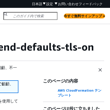
日本語
設定
お問い合わせ
フィードバック
今すぐ無料サインアップ »
nd-defaults-tls-on
齟齬、不一
このページの内容
で齟齬、
AWS CloudFormation テン
プレート
 を使用して
このページは役に立ちました