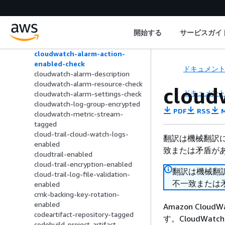
cloudtrail-s3-bucket-public-
access-prohibited
cloudtrail-s3-dataevents-enabled
開始する
サービスガイ
cloudtrail-security-trail-enabled
cloudwatch-alarm-action-check
cloudwatch-alarm-action-
enabled-check
ドキュメン
cloudwatch-alarm-description
cloudwatch-alarm-resource-check
cloud
ドキュメン
cloudwatch-alarm-settings-check
cloudwatch-log-group-encrypted
PDF
RSS
M
cloudwatch-metric-stream-
tagged
cloud-trail-cloud-watch-logs-
翻訳は機械翻訳
enabled
致または矛盾が
cloudtrail-enabled
cloud-trail-encryption-enabled
翻訳は機械翻
cloud-trail-log-file-validation-
不一致または
enabled
cmk-backing-key-rotation-
enabled
Amazon Cl
codeartifact-repository-tagged
す。CloudWa
codebuild-project-artifact-