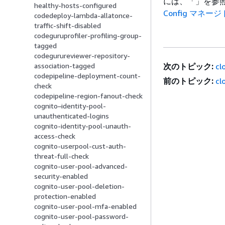
には、「」を参
healthy-hosts-configured
Config マネ
codedeploy-lambda-allatonce-
traffic-shift-disabled
codeguruprofiler-profiling-group-
tagged
codegurureviewer-repository-
次のトピック:
cl
association-tagged
codepipeline-deployment-count-
前のトピック:
cl
check
codepipeline-region-fanout-check
cognito–identity-pool-
unauthenticated-logins
cognito-identity-pool-unauth-
access-check
cognito-userpool-cust-auth-
threat-full-check
cognito-user-pool-advanced-
security-enabled
cognito-user-pool-deletion-
protection-enabled
cognito-user-pool-mfa-enabled
cognito-user-pool-password-