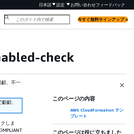
日本語
設定
お問い合わせ
フィードバック
今すぐ無料サインアップ »
nabled-check
齟齬、不一
このページの内容
で齟齬、
AWS CloudFormation テン
プレート
ックしま
PLIANT
このページは役に立ちました