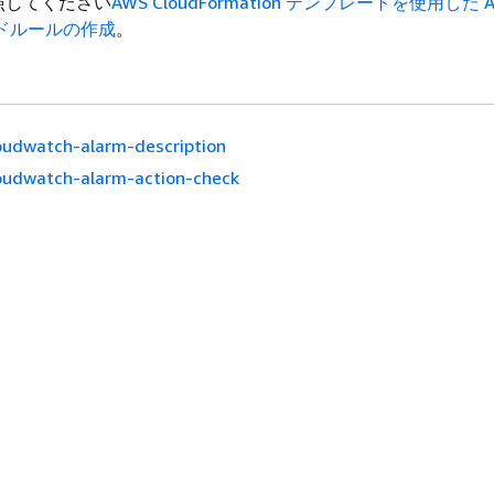
照してください
AWS CloudFormation テンプレートを使用した 
ージドルールの作成
。
oudwatch-alarm-description
oudwatch-alarm-action-check