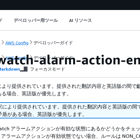
ド
デベロッパー用ツール
AI リソース
ト
AWS Config
デベロッパーガイド
watch-alarm-action-e
ト
AWS Config
デベロッパーガイド
arkdown
フォーカスモード
により提供されています。提供された翻訳内容と英語版の間で
ある場合、英語版が優先します。
訳により提供されています。提供された翻訳内容と英語版の間
矛盾がある場合、英語版が優先します。
oudWatch アラームアクションが有効な状態にあるかどうかをチェ
tch アラームアクションが有効状態でない場合、ルールは NON_COM