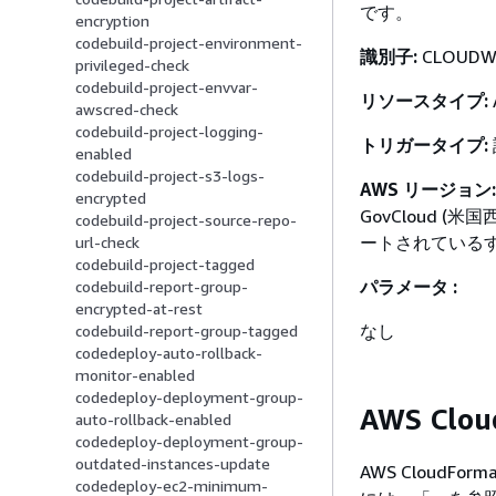
です。
encryption
codebuild-project-environment-
識別子:
CLOUDWA
privileged-check
codebuild-project-envvar-
リソースタイプ:
awscred-check
codebuild-project-logging-
トリガータイプ:
enabled
codebuild-project-s3-logs-
AWS リージョン:
encrypted
GovCloud 
codebuild-project-source-repo-
ートされているす
url-check
codebuild-project-tagged
パラメータ :
codebuild-report-group-
encrypted-at-rest
なし
codebuild-report-group-tagged
codedeploy-auto-rollback-
monitor-enabled
codedeploy-deployment-group-
AWS Clo
auto-rollback-enabled
codedeploy-deployment-group-
outdated-instances-update
AWS CloudF
codedeploy-ec2-minimum-