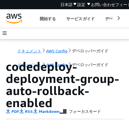
日本語
設定
お問い合わせ
フィー
開始する
サービスガイド
デベロッパ
ドキュメント
AWS Config
デベロッパーガイド
codedeploy-
ドキュメント
AWS Config
デベロッパーガイド
deployment-group-
auto-rollback-
enabled
PDF
RSS
Markdown
フォーカスモード