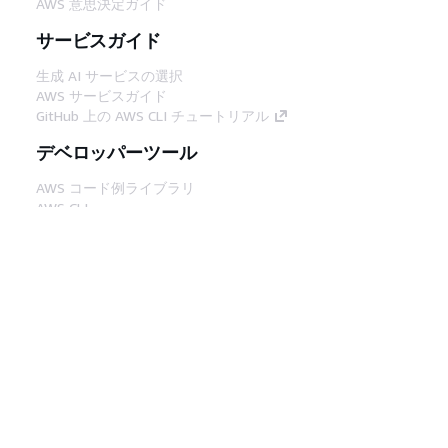
AWS 意思決定ガイド
サービスガイド
生成 AI サービスの選択
AWS サービスガイド
GitHub 上の AWS CLI チュートリアル
デベロッパーツール
AWS コード例ライブラリ
AWS CLI
AWS Builder Center
AWS デベロッパーツールブログ
役立つリンク
AWS ドキュメント MCP サーバーをダウンロー
ド
AWS コンソールにサインイン
AWS re:Post
プライバシー
サイト規約
Cookie の設定