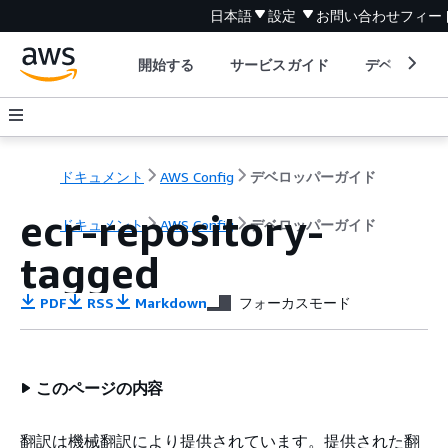
日本語
設定
お問い合わせ
フィー
開始する
サービスガイド
デベロッパ
ドキュメント
AWS Config
デベロッパーガイド
ecr-repository-
ドキュメント
AWS Config
デベロッパーガイド
tagged
PDF
RSS
Markdown
フォーカスモード
このページの内容
翻訳は機械翻訳により提供されています。提供された翻